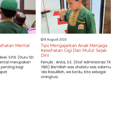
8 August 2023
ehatan Mental
Tips Mengajarkan Anak Menjaga
Kesehatan Gigi Dan Mulut Sejak
Dini
idewi. S.Pd. (Guru SD
mental merupakan
Penulis : Anita, S.E. (Staf Administrasi TK
 penting bagi
YBIS) Bismillah was shalatu was salamu
apat
‘ala Rasulillah, wa ba’du, Kita sebagai
orangtua..