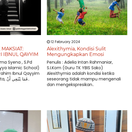
12 February 2024
MAKSIAT:
Alexithymia, Kondisi Sulit
I IBNUL QAYYIM
Mengungkapkan Emosi
ama Syena , S.Pd
Penulis : Adelia Intan Rahmaniar,
ya Islamic School)
S.I.Kom (Guru TK YBIS Sako)
rrahim Ibnul Qayyim
Alexithymia adalah kondisi ketika
rahimahullah berkata, فَمَا يَنْبَغِي أَنْ..
seseorang tidak mampu mengenali
dan mengekspresikan..