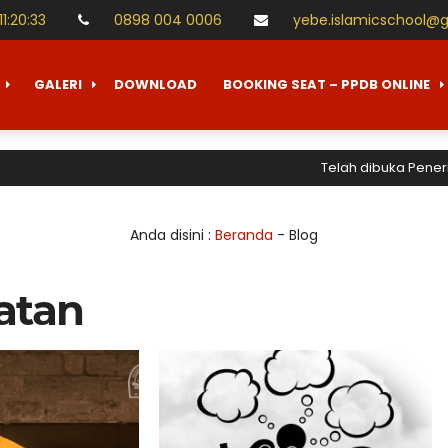
11
:
20
:
33
0898 004 0006
yebe.islamicschool@
GALERI
DOWNLOAD
BOOKING SEAT – PPDB ONLINE
Telah dibuka Penerimaan 
Anda disini :
Beranda
-
Blog
atan