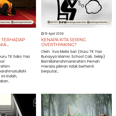
15 April 2026
I TERHADAP
KENAPA KITA SERING
NIA…
OVERTHINKING?
Oleh : Eva Melia Sari (Guru TK Yaa
 Guru TK Sako Yaa
Bunayya Islamic School Cab. Sekip)
ool
Bismillahirrahmanirrahim Pernah
rrahim
merasa pikiran tidak berhenti
arahmatullahi
berputar,..
ini indah,
kan..