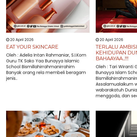
20 April 2026
20 April 2026
EAT YOUR SKINCARE
TERLALU AMBIS
KEHIDUPAN DU
Oleh : Adelia Intan Rahmaniar, S.I.Kom
BAHAAYAA..!!!
Guru TK Sako Yaa Bunayya Islamic
School Bismillahirrahmanirrahim
Oleh : Tari Wiranti
Banyak orang rela membeli beragam
Bunayya Islam Sch
jenis..
Bismillahirrahmani
Assalamualaikum w
wabarakatuh Dunia 
menggoda, dan sea