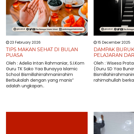
23 February 2026
15 December 2025
TIPS MAKAN SEHAT DI BULAN
DAMPAK BURUK 
PUASA
PELAJARAN DAR
Oleh : Adelia Intan Rahmaniar, S.I.Kom
Oleh : Wisesa Prat
Guru TK Sako Yaa Bunayya Islamic
(Guru SD Yaa Bunay
School Bismillahirrahmanirrahim
Bismillahirrahmani
Berbukalah dengan yang manis”
adalah ungkapan..