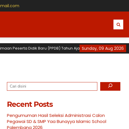
gmail.com
Peserta Didik Baru (PPDB) Tahun Ajaran 2026 / 2027 untuk TK, SD dan 
Sunday, 09 Aug 2026
Search
Recent Posts
Pengumuman Hasil Seleksi Administrasi Calon
Pegawai SD & SMP Yaa Bunayya Islamic School
Palembang 2026