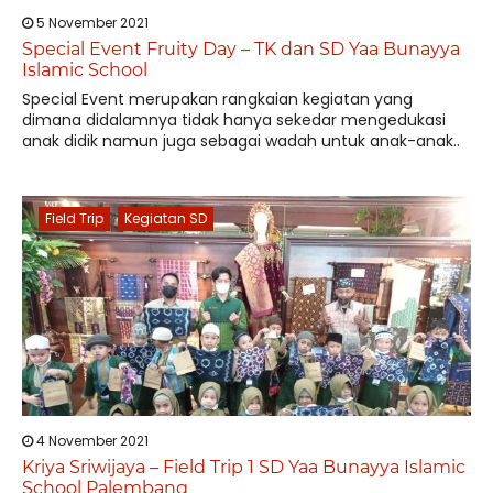
5 November 2021
Special Event Fruity Day – TK dan SD Yaa Bunayya
Islamic School
Special Event merupakan rangkaian kegiatan yang
dimana didalamnya tidak hanya sekedar mengedukasi
anak didik namun juga sebagai wadah untuk anak-anak..
Field Trip
Kegiatan SD
4 November 2021
Kriya Sriwijaya – Field Trip 1 SD Yaa Bunayya Islamic
School Palembang