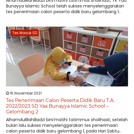
Alhamdulillahilladzi bini’matihi tatimmus sholihaat, TK Yaa
Bunayya Islamic School telah sukses menyelenggarakan
tes penerimaan calon peserta didik baru gelombang 1..
Tes Masuk SD
15 November 2021
Tes Penerimaan Calon Peserta Didik Baru T.A.
2022/2023 SD Yaa Bunayya Islamic School –
Gelombang 2
Alhamdulillahilladzi bini’matihi tatimmus sholihaat, setelah
bulan lalu sukses menyelenggarakan tes penerimaan
calon peserta didik baru gelombang 1, pada Hari Sabtu..