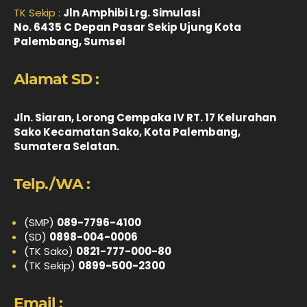
TK Sekip :
Jln Amphibi Lrg. Simulasi
No. 6435 C Depan Pasar Sekip Ujung Kota
Palembang, Sumsel
Alamat SD :
Jln. Siaran, Lorong Cempaka IV RT. 17 Kelurahan
Sako Kecamatan Sako, Kota Palembang,
Sumatera Selatan.
Telp./WA :
(SMP)
089-7796-4100
(SD)
0898-004-0006
(TK Sako)
0821-777-000-80
(TK Sekip)
0899-500-2300
Email :