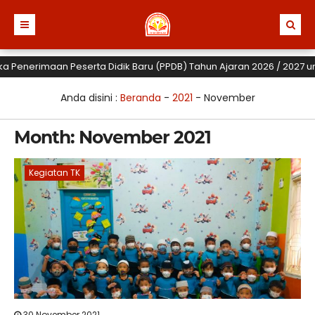
erimaan Peserta Didik Baru (PPDB) Tahun Ajaran 2026 / 2027 untuk TK,
Anda disini :
Beranda
-
2021
-
November
Month:
November 2021
Kegiatan TK
30 November 2021