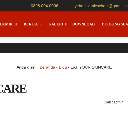
:
:
0898 004 0006
yebe.islamicschool@gmail.c
DEMIK
BERITA
GALERI
DOWNLOAD
BOOKING SEA
Anda disini :
Beranda
-
Blog
-
EAT YOUR SKINCARE
CARE
Oleh : admin