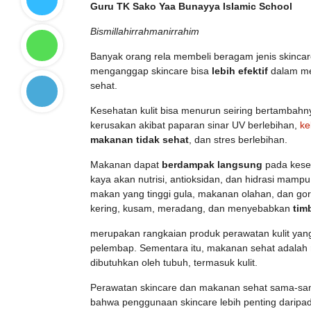
Guru TK Sako Yaa Bunayya Islamic School
Bismillahirrahmanirrahim
Banyak orang rela membeli beragam jenis skinca
menganggap skincare bisa
lebih efektif
dalam me
sehat.
Kesehatan kulit bisa menurun seiring bertambahny
kerusakan akibat paparan sinar UV berlebihan,
ke
makanan tidak sehat
, dan stres berlebihan.
Makanan dapat
berdampak langsung
pada kese
kaya akan nutrisi, antioksidan, dan hidrasi mampu 
makan yang tinggi gula, makanan olahan, dan gor
kering, kusam, meradang, dan menyebabkan
tim
merupakan rangkaian produk perawatan kulit yang
pelembap. Sementara itu, makanan sehat adalah
dibutuhkan oleh tubuh, termasuk kulit.
Perawatan skincare dan makanan sehat sama-sam
bahwa penggunaan skincare lebih penting darip