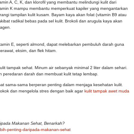
min A, C, K, dan klorofil yang membantu melindungi kulit dari
vitamin K mampu membantu memperkuat kapiler yang mengantarkan
rangi tampilan kulit kusam. Bayam kaya akan folat (vitamin B9 atau
at radikal bebas pada sel kulit. Brokoli dan arugula kaya akan
lagen.
min E, seperti almond, dapat melebarkan pembuluh darah guna
jerawat, eksim, dan flek hitam.
lit tampak sehat. Minum air sebanyak minimal 2 liter dalam sehari.
 peredaran darah dan membuat kulit tetap lembap.
t sama-sama berperan penting dalam menjaga kesehatan kulit.
erokok dan mengelola stres dengan baik agar
kulit tampak awet muda
aripada Makanan Sehat, Benarkah?
lebih-penting-daripada-makanan-sehat