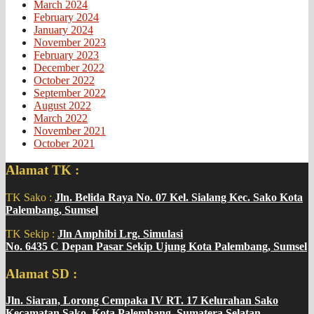
March 2024
February 2024
January 2024
November 2023
February 2023
December 2022
October 2022
September 2022
August 2022
March 2022
November 2021
October 2021
Alamat TK :
TK Sako :
Jln. Belida Raya No. 07 Kel. Sialang Kec. Sako Kota
Palembang, Sumsel
TK Sekip :
Jln Amphibi Lrg. Simulasi
No. 6435 C Depan Pasar Sekip Ujung Kota Palembang, Sumsel
Alamat SD :
Jln. Siaran, Lorong Cempaka IV RT. 17 Kelurahan Sako
Kecamatan Sako, Kota Palembang, Sumatera Selatan.