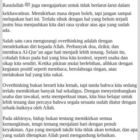
Rasulullah ﷺ juga mengajarkan untuk tidak berlarut-larut dalam
kekhawatiran. Memikirkan masa depan boleh, tapi jangan sampai
melupakan hari ini. Terlalu sibuk dengan hal yang belum terjadi
justru bisa menjauhkan kita dari rasa syukur atas apa yang sudah
ada.
Salah satu cara mengurangi overthinking adalah dengan
mendekatkan diri kepada Allah. Perbanyak doa, dzikir, dan
membaca Al-Qur’an agar hati menjadi lebih tenang. Selain itu,
cobalah fokus pada hal yang bisa kita kontrol, seperti usaha dan
sikap kita sendiri. Ketika pikiran mulai berlebihan, alihkan dengan
kegiatan positif seperti membaca, berolahraga ringan, atau
melakukan hal yang kita sukai.
Overthinking bukan berarti kita lemah, tapi tanda bahwa kita sedang
terlalu memikirkan banyak hal sekaligus. Dengan menyeimbangkan
usaha dan tawakal, serta memperkuat iman, kita bisa belajar untuk
lebih tenang dan percaya bahwa segala sesuatu sudah diatur dengan
sebaik-baiknya oleh Allah.
Pada akhirnya, hidup bukan tentang memikirkan semua
kemungkinan, tetapi tentang menjalani hari dengan penuh
keyakinan. Apa yang menjadi takdir kita tidak akan tertukar, dan apa
yang sudah ditetapkan Allah pasti mengandung kebaikan.