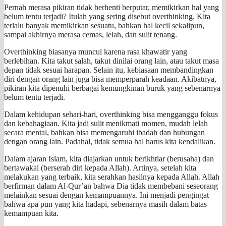
Pernah merasa pikiran tidak berhenti berputar, memikirkan hal yang
belum tentu terjadi? Itulah yang sering disebut overthinking. Kita
terlalu banyak memikirkan sesuatu, bahkan hal kecil sekalipun,
sampai akhirnya merasa cemas, lelah, dan sulit tenang.
Overthinking biasanya muncul karena rasa khawatir yang
berlebihan. Kita takut salah, takut dinilai orang lain, atau takut masa
depan tidak sesuai harapan. Selain itu, kebiasaan membandingkan
diri dengan orang lain juga bisa memperparah keadaan. Akibatnya,
pikiran kita dipenuhi berbagai kemungkinan buruk yang sebenarnya
belum tentu terjadi.
Dalam kehidupan sehari-hari, overthinking bisa mengganggu fokus
dan kebahagiaan. Kita jadi sulit menikmati momen, mudah lelah
secara mental, bahkan bisa memengaruhi ibadah dan hubungan
dengan orang lain. Padahal, tidak semua hal harus kita kendalikan.
Dalam ajaran Islam, kita diajarkan untuk berikhtiar (berusaha) dan
bertawakal (berserah diri kepada Allah). Artinya, setelah kita
melakukan yang terbaik, kita serahkan hasilnya kepada Allah. Allah
berfirman dalam Al-Qur’an bahwa Dia tidak membebani seseorang
melainkan sesuai dengan kemampuannya. Ini menjadi pengingat
bahwa apa pun yang kita hadapi, sebenarnya masih dalam batas
kemampuan kita.