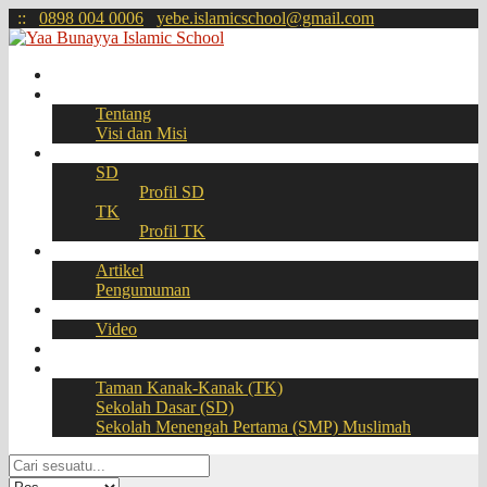
:
:
0898 004 0006
yebe.islamicschool@gmail.com
Beranda
Profil
Tentang
Visi dan Misi
Akademik
SD
Profil SD
TK
Profil TK
Berita
Artikel
Pengumuman
Galeri
Video
Download
BOOKING SEAT – PPDB Online
Taman Kanak-Kanak (TK)
Sekolah Dasar (SD)
Sekolah Menengah Pertama (SMP) Muslimah