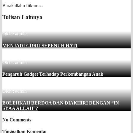
Barakallahu fiikum…
Tulisan Lainnya
Oleh : admin
MENJADI GURU SEPENUH HATI
Oleh : admin
Pengaruh Gadget Terhadap Perkembangan Anak
Oleh : admin
BOLEHKAH BERDOA DAN DIAKHIRI DENGAN “IN
SYAA ALLAH”?
No Comments
Tinggalkan Komentar