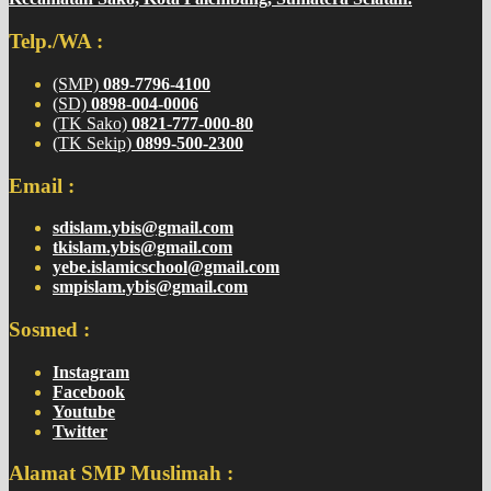
Telp./WA :
(SMP)
089-7796-4100
(SD)
0898-004-0006
(TK Sako)
0821-777-000-80
(TK Sekip)
0899-500-2300
Email :
sdislam.ybis@gmail.com
tkislam.ybis@gmail.com
yebe.islamicschool@gmail.com
smpislam.ybis@gmail.com
Sosmed :
Instagram
Facebook
Youtube
Twitter
Alamat SMP Muslimah :