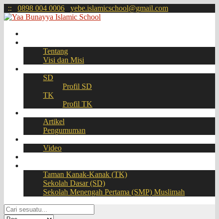
:
:
0898 004 0006
yebe.islamicschool@gmail.com
Beranda
Profil
Tentang
Visi dan Misi
Akademik
SD
Profil SD
TK
Profil TK
Berita
Artikel
Pengumuman
Galeri
Video
Download
BOOKING SEAT – PPDB Online
Taman Kanak-Kanak (TK)
Sekolah Dasar (SD)
Sekolah Menengah Pertama (SMP) Muslimah