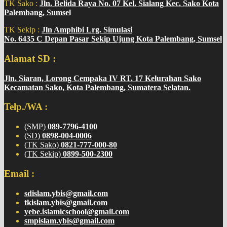
TK Sako :
Jln. Belida Raya No. 07 Kel. Sialang Kec. Sako Kota
Palembang, Sumsel
TK Sekip :
Jln Amphibi Lrg. Simulasi
No. 6435 C Depan Pasar Sekip Ujung Kota Palembang, Sumsel
Alamat SD :
Jln. Siaran, Lorong Cempaka IV RT. 17 Kelurahan Sako
Kecamatan Sako, Kota Palembang, Sumatera Selatan.
Telp./WA :
(SMP)
089-7796-4100
(SD)
0898-004-0006
(TK Sako)
0821-777-000-80
(TK Sekip)
0899-500-2300
Email :
sdislam.ybis@gmail.com
tkislam.ybis@gmail.com
yebe.islamicschool@gmail.com
smpislam.ybis@gmail.com