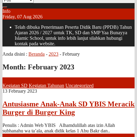
Info
Friday, 07 Aug 2026
Telah dibuka Penerimaan Peserta Didik Baru (PPDB) Tahun
Ajaran 2026 / 2027 untuk TK, SD dan SMP Yaa Bunayya
Islamic School, untuk info lebih lanjut silahkan hubungi
kontak pada website.
Anda disini :
Beranda
-
2023
-
February
Month:
February 2023
Kegiatan SD
Kegiatan Tahunan
Uncategorized
13 February 2023
Antusiasme Anak-Anak SD YBIS Meracik
Burger di Burger King
Penulis : Admin Web YBIS Alhamdulillah atas izin Allah
subhanahu wa ta’ala, anak didik kelas 1 Abu Bakr dan..