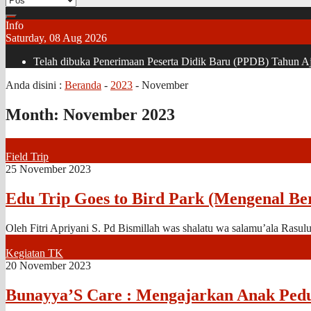
Info
Saturday, 08 Aug 2026
Telah dibuka Penerimaan Peserta Didik Baru (PPDB) Tahun Aja
Anda disini :
Beranda
-
2023
-
November
Month:
November 2023
Field Trip
25 November 2023
Edu Trip Goes to Bird Park (Mengenal B
Oleh Fitri Apriyani S. Pd Bismillah was shalatu wa salamu’ala Rasulul
Kegiatan TK
20 November 2023
Bunayya’S Care : Mengajarkan Anak Pedu