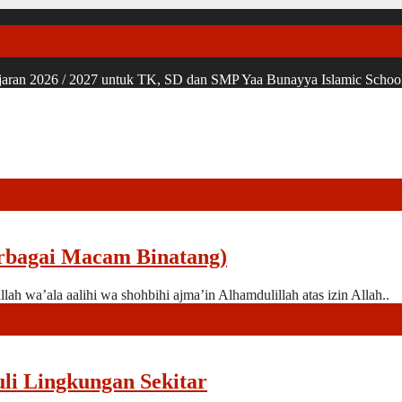
ran 2026 / 2027 untuk TK, SD dan SMP Yaa Bunayya Islamic School, u
erbagai Macam Binatang)
lah wa’ala aalihi wa shohbihi ajma’in Alhamdulillah atas izin Allah..
li Lingkungan Sekitar