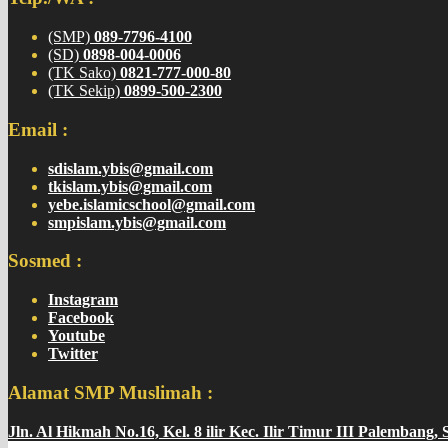
(SMP)
089-7796-4100
(SD)
0898-004-0006
(TK Sako)
0821-777-000-80
(TK Sekip)
0899-500-2300
Email :
sdislam.ybis@gmail.com
tkislam.ybis@gmail.com
yebe.islamicschool@gmail.com
smpislam.ybis@gmail.com
Sosmed :
Instagram
Facebook
Youtube
Twitter
Alamat SMP Muslimah :
Jln. Al Hikmah No.16, Kel. 8 ilir Kec. Ilir Timur III Palembang