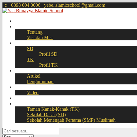
:
:
0898 004 0006
yebe.islamicschool@gmail.com
Beranda
Profil
Tentang
Visi dan Misi
Akademik
SD
Profil SD
TK
Profil TK
Berita
Artikel
Pengumuman
Galeri
Video
Download
BOOKING SEAT – PPDB Online
Taman Kanak-Kanak (TK)
Sekolah Dasar (SD)
Sekolah Menengah Pertama (SMP) Muslimah