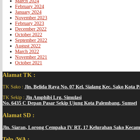
March 2024
February 2024
January 2024
November 2023
February 2023
December 2022
October 2022
September 2022
August 2022
March 2022
November 2021
October 2021
Alamat TK :
TK Sako :
Jln. Belida Raya No. 07 Kel. Sialang Kec. Sako Kota 
TK Sekip :
Jln Amphibi Lrg. Simulasi
No. 6435 C Depan Pasar Sekip Ujung Kota Palembang, Sumsel
Alamat SD :
Jln. Siaran, Lorong Cempaka IV RT. 17 Kelurahan Sako Kecam
Telp./WA :