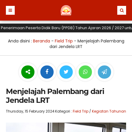
imaan Peserta Didik Baru (PPDB) Tahun Ajaran 2026 / 2027 untuk TK, 
Anda disini :
Beranda
-
Field Trip
-
Menjelajah Palembang
dari Jendela LRT
Menjelajah Palembang dari
Jendela LRT
Thursday, 15 February 2024
Kategori :
Field Trip
/
Kegiatan Tahunan