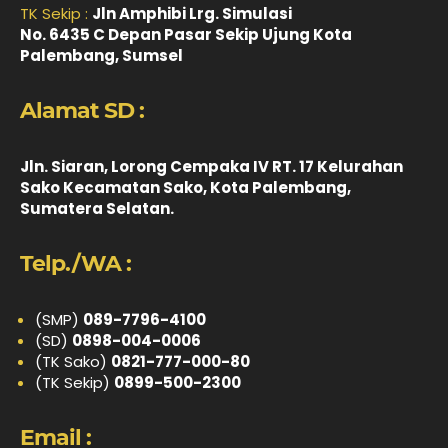
TK Sekip :
Jln Amphibi Lrg. Simulasi
No. 6435 C Depan Pasar Sekip Ujung Kota
Palembang, Sumsel
Alamat SD :
Jln. Siaran, Lorong Cempaka IV RT. 17 Kelurahan
Sako Kecamatan Sako, Kota Palembang,
Sumatera Selatan.
Telp./WA :
(SMP)
089-7796-4100
(SD)
0898-004-0006
(TK Sako)
0821-777-000-80
(TK Sekip)
0899-500-2300
Email :