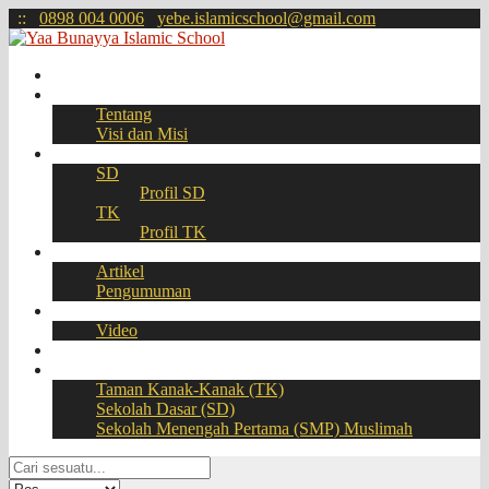
:
:
0898 004 0006
yebe.islamicschool@gmail.com
Beranda
Profil
Tentang
Visi dan Misi
Akademik
SD
Profil SD
TK
Profil TK
Berita
Artikel
Pengumuman
Galeri
Video
Download
BOOKING SEAT – PPDB Online
Taman Kanak-Kanak (TK)
Sekolah Dasar (SD)
Sekolah Menengah Pertama (SMP) Muslimah