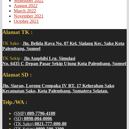
September 2022
August 2022
March 2022
November 2021
October 2021
Alamat TK :
TK Sako :
Jln. Belida Raya No. 07 Kel. Sialang Kec. Sako Kota
Palembang, Sumsel
TK Sekip :
Jln Amphibi Lrg. Simulasi
No. 6435 C Depan Pasar Sekip Ujung Kota Palembang, Sumsel
Alamat SD :
Jln. Siaran, Lorong Cempaka IV RT. 17 Kelurahan Sako
Kecamatan Sako, Kota Palembang, Sumatera Selatan.
Telp./WA :
(SMP)
089-7796-4100
(SD)
0898-004-0006
(TK Sako)
0821-777-000-80
(TK Sekip)
0899-500-2300