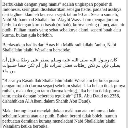
Berbukalah dengan yang manis” adalah ungkapan populer di
Indonesia, seringkali disalahartikan sebagai hadis, padahal asalnya
dari tagline iklan teh kemasan sejak tahun 90-an. Secara sunnah,
Nabi Muhammad Shallallahu ‘Alayhi Wassalaam menganjurkan
berbuka dengan kurma basah (ruthab), kurma kering (tamr), atau air
putih. Pilihan manis yang sehat sebaiknya alami, seperti buah atau
kurma, bukan gula berlebih.
Berdasarkan hadits dari Anas bin Malik radhiallahu’anhu, Nabi
Shallallahu’alaihi Wasallam bersabda:
كان رسول اللهِ صلى الله عليه وسلم يفطر على رطبًات قبل أن
يصلي فإن لم تكن رطبًات فعلى تمرات فإن لم تكن حسا حسوات
من ماء
“Biasanya Rasulullah Shallallahu’alaihi Wasallam berbuka puasa
dengan ruthab (kurma segar) sebelum shalat. Jika beliau tidak punya
ruthab, maka dengan tamr (kurma kering), jika beliau tidak punya
tamr, maka dengan beberapa teguk air” (HR. Abu Daud no.2356,
dishahihkan Al Albani dalam Shahih Abu Daud).
Maka kurang tepat mendahulukan makanan atau minuman lain
sebelum kurma atau air putih. Bukan berarti tidak boleh, namun
perbuatan demikian kurang meneladani Nabi Shallallahu’alaihi
Wasallam ketika berbuka.