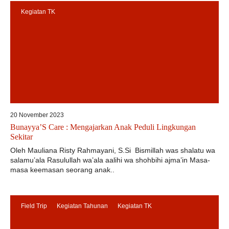
Kegiatan TK
20 November 2023
Bunayya’S Care : Mengajarkan Anak Peduli Lingkungan
Sekitar
Oleh Mauliana Risty Rahmayani, S.Si Bismillah was shalatu wa
salamu’ala Rasulullah wa’ala aalihi wa shohbihi ajma’in Masa-
masa keemasan seorang anak..
Field Trip
Kegiatan Tahunan
Kegiatan TK