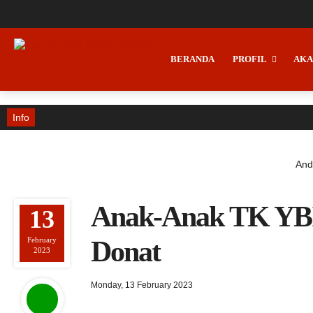
BERANDA
PROFIL
AKA
Info
Anda
Anak-Anak TK YBI
13
February
Donat
2023
Monday, 13 February 2023