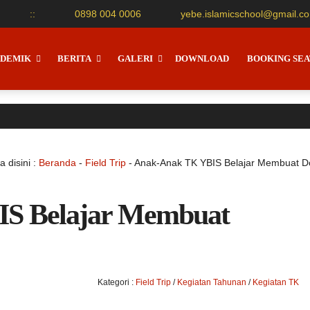
:
:
0898 004 0006
yebe.islamicschool@gmail.c
DEMIK
BERITA
GALERI
DOWNLOAD
BOOKING SEA
 disini :
Beranda
-
Field Trip
-
Anak-Anak TK YBIS Belajar Membuat D
S Belajar Membuat
Kategori :
Field Trip
/
Kegiatan Tahunan
/
Kegiatan TK