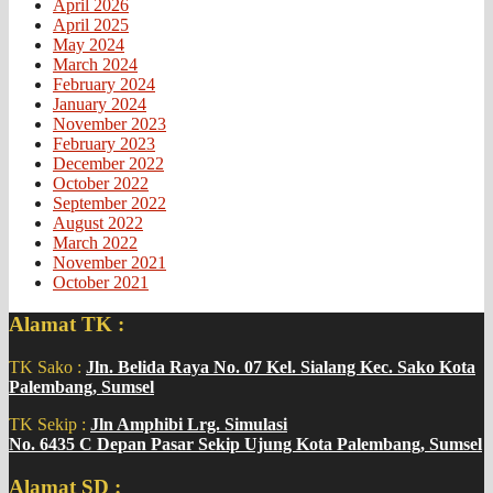
April 2026
April 2025
May 2024
March 2024
February 2024
January 2024
November 2023
February 2023
December 2022
October 2022
September 2022
August 2022
March 2022
November 2021
October 2021
Alamat TK :
TK Sako :
Jln. Belida Raya No. 07 Kel. Sialang Kec. Sako Kota
Palembang, Sumsel
TK Sekip :
Jln Amphibi Lrg. Simulasi
No. 6435 C Depan Pasar Sekip Ujung Kota Palembang, Sumsel
Alamat SD :