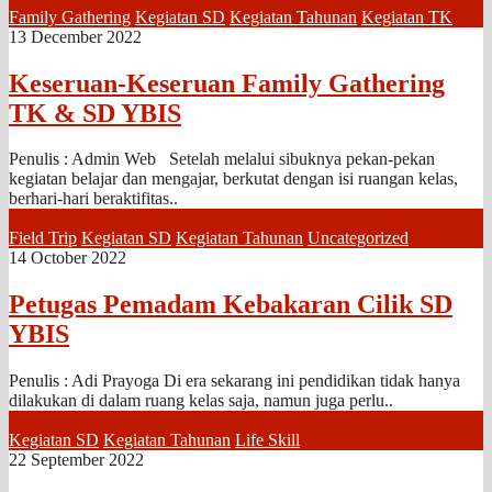
Family Gathering
Kegiatan SD
Kegiatan Tahunan
Kegiatan TK
13 December 2022
Keseruan-Keseruan Family Gathering
TK & SD YBIS
Penulis : Admin Web Setelah melalui sibuknya pekan-pekan
kegiatan belajar dan mengajar, berkutat dengan isi ruangan kelas,
berhari-hari beraktifitas..
Field Trip
Kegiatan SD
Kegiatan Tahunan
Uncategorized
14 October 2022
Petugas Pemadam Kebakaran Cilik SD
YBIS
Penulis : Adi Prayoga Di era sekarang ini pendidikan tidak hanya
dilakukan di dalam ruang kelas saja, namun juga perlu..
Kegiatan SD
Kegiatan Tahunan
Life Skill
22 September 2022