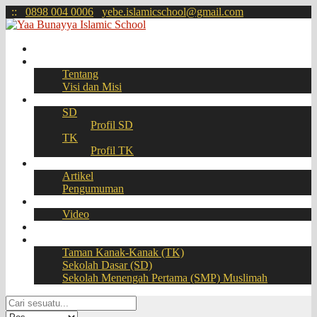
:
:
0898 004 0006
yebe.islamicschool@gmail.com
Beranda
Profil
Tentang
Visi dan Misi
Akademik
SD
Profil SD
TK
Profil TK
Berita
Artikel
Pengumuman
Galeri
Video
Download
BOOKING SEAT – PPDB Online
Taman Kanak-Kanak (TK)
Sekolah Dasar (SD)
Sekolah Menengah Pertama (SMP) Muslimah