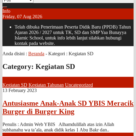
Info
Friday, 07 Aug 2026
Telah dibuka Penerimaan Peserta Didik Baru (PPDB) Tahun
Ajaran 2026 / 2027 untuk TK, SD dan SMP Yaa Bunayya
Islamic School, untuk info lebih lanjut silahkan hubungi
kontak pada website.
Anda disini :
Beranda
- Kategori :
Kegiatan SD
Category:
Kegiatan SD
Kegiatan SD
Kegiatan Tahunan
Uncategorized
13 February 2023
Antusiasme Anak-Anak SD YBIS Meracik
Burger di Burger King
Penulis : Admin Web YBIS Alhamdulillah atas izin Allah
subhanahu wa ta’ala, anak didik kelas 1 Abu Bakr dan..