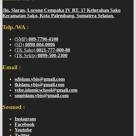
Jln. Siaran, Lorong Cempaka IV RT. 17 Kelurahan Sako
Kecamatan Sako, Kota Palembang, Sumatera Selatan.
Telp./WA :
(SMP)
089-7796-4100
(SD)
0898-004-0006
(TK Sako)
0821-777-000-80
(TK Sekip)
0899-500-2300
Email :
sdislam.ybis@gmail.com
tkislam.ybis@gmail.com
yebe.islamicschool@gmail.com
smpislam.ybis@gmail.com
Sosmed :
Instagram
Facebook
Youtube
Twitter