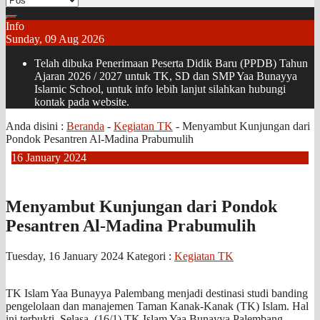
Info
Sunday, 09 Aug 2026
Telah dibuka Penerimaan Peserta Didik Baru (PPDB) Tahun
Ajaran 2026 / 2027 untuk TK, SD dan SMP Yaa Bunayya
Islamic School, untuk info lebih lanjut silahkan hubungi
kontak pada website.
Anda disini :
Beranda
-
Kegiatan TK
-
Menyambut Kunjungan dari
Pondok Pesantren Al-Madina Prabumulih
16
January
2024
Menyambut Kunjungan dari Pondok
Pesantren Al-Madina Prabumulih
Tuesday, 16 January 2024
Kategori :
Kegiatan TK
TK Islam Yaa Bunayya Palembang menjadi destinasi studi banding
pengelolaan dan manajemen Taman Kanak-Kanak (TK) Islam. Hal
ini terbukti, Selasa, (16/1) TK Islam Yaa Bunayya Palembang