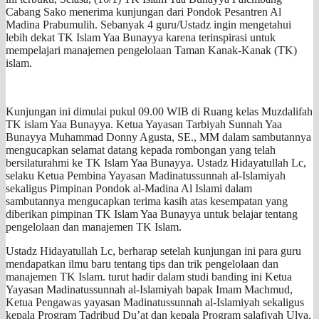
Cabang Sako menerima kunjungan dari Pondok Pesantren Al
Madina Prabumulih. Sebanyak 4 guru/Ustadz ingin mengetahui
lebih dekat TK Islam Yaa Bunayya karena terinspirasi untuk
mempelajari manajemen pengelolaan Taman Kanak-Kanak (TK)
islam.
Kunjungan ini dimulai pukul 09.00 WIB di Ruang kelas Muzdalifah
TK islam Yaa Bunayya. Ketua Yayasan Tarbiyah Sunnah Yaa
Bunayya Muhammad Donny Agusta, SE., MM dalam sambutannya
mengucapkan selamat datang kepada rombongan yang telah
bersilaturahmi ke TK Islam Yaa Bunayya. Ustadz Hidayatullah Lc,
selaku Ketua Pembina Yayasan Madinatussunnah al-Islamiyah
sekaligus Pimpinan Pondok al-Madina Al Islami dalam
sambutannya mengucapkan terima kasih atas kesempatan yang
diberikan pimpinan TK Islam Yaa Bunayya untuk belajar tentang
pengelolaan dan manajemen TK Islam.
Ustadz Hidayatullah Lc, berharap setelah kunjungan ini para guru
mendapatkan ilmu baru tentang tips dan trik pengelolaan dan
manajemen TK Islam. turut hadir dalam studi banding ini Ketua
Yayasan Madinatussunnah al-Islamiyah bapak Imam Machmud,
Ketua Pengawas yayasan Madinatussunnah al-Islamiyah sekaligus
kepala Program Tadribud Du’at dan kepala Program salafiyah Ulya,