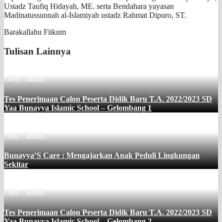
Ustadz Taufiq Hidayah, ME. serta Bendahara yayasan
Madinatussunnah al-Islamiyah ustadz Rahmat Dipuro, ST.
Barakallahu Fiikum
Tulisan Lainnya
Oleh : admin
Tes Penerimaan Calon Peserta Didik Baru T.A. 2022/2023 SD
Yaa Bunayya Islamic School – Gelombang 1
Oleh : admin
Bunayya’S Care : Mengajarkan Anak Peduli Lingkungan
Sekitar
Oleh : admin
Tes Penerimaan Calon Peserta Didik Baru T.A. 2022/2023 SD
Yaa Bunayya Islamic School – Gelombang 2