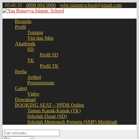
05
:
41
:
31
0898 004 0006
yebe.islamicschool@gmail.com
Beranda
Profil
Tentang
Visi dan Misi
Akademik
SD
Profil SD
TK
Profil TK
Berita
Artikel
Pengumuman
Galeri
Video
Download
BOOKING SEAT – PPDB Online
Taman Kanak-Kanak (TK)
Sekolah Dasar (SD)
Sekolah Menengah Pertama (SMP) Muslimah