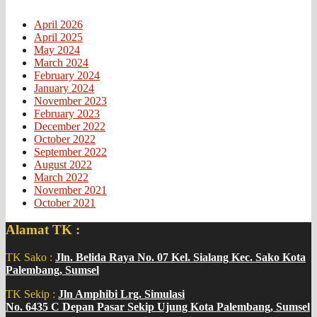
April 2026
April 2025
May 2024
March 2024
February 2024
January 2024
November 2023
February 2023
December 2022
October 2022
September 2022
August 2022
March 2022
November 2021
October 2021
Alamat TK :
TK Sako :
Jln. Belida Raya No. 07 Kel. Sialang Kec. Sako Kota
Palembang, Sumsel
TK Sekip :
Jln Amphibi Lrg. Simulasi
No. 6435 C Depan Pasar Sekip Ujung Kota Palembang, Sumsel