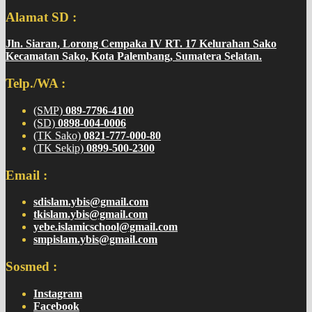
Alamat SD :
Jln. Siaran, Lorong Cempaka IV RT. 17 Kelurahan Sako
Kecamatan Sako, Kota Palembang, Sumatera Selatan.
Telp./WA :
(SMP)
089-7796-4100
(SD)
0898-004-0006
(TK Sako)
0821-777-000-80
(TK Sekip)
0899-500-2300
Email :
sdislam.ybis@gmail.com
tkislam.ybis@gmail.com
yebe.islamicschool@gmail.com
smpislam.ybis@gmail.com
Sosmed :
Instagram
Facebook