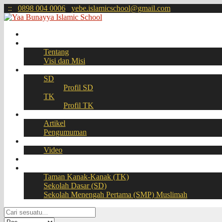
:
:
0898 004 0006
yebe.islamicschool@gmail.com
Beranda
Profil
Tentang
Visi dan Misi
Akademik
SD
Profil SD
TK
Profil TK
Berita
Artikel
Pengumuman
Galeri
Video
Download
BOOKING SEAT – PPDB Online
Taman Kanak-Kanak (TK)
Sekolah Dasar (SD)
Sekolah Menengah Pertama (SMP) Muslimah