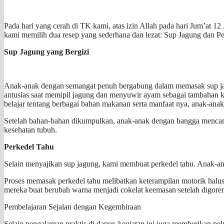
Pada hari yang cerah di TK kami, atas izin Allah pada hari Jum’at
kami memilih dua resep yang sederhana dan lezat: Sup Jagung dan Pe
Sup Jagung yang Bergizi
Anak-anak dengan semangat penuh bergabung dalam memasak sup ja
antusias saat memipil jagung dan menyuwir ayam sebagai tambahan 
belajar tentang berbagai bahan makanan serta manfaat nya, anak-an
Setelah bahan-bahan dikumpulkan, anak-anak dengan bangga menca
kesehatan tubuh.
Perkedel Tahu
Selain menyajikan sup jagung, kami membuat perkedel tahu. Anak-a
Proses memasak perkedel tahu melibatkan keterampilan motorik halu
mereka buat berubah warna menjadi cokelat keemasan setelah digore
Pembelajaran Sejalan dengan Kegembiraan
Selain pengalaman praktis di dapur, kegiatan ini juga memberikan pel