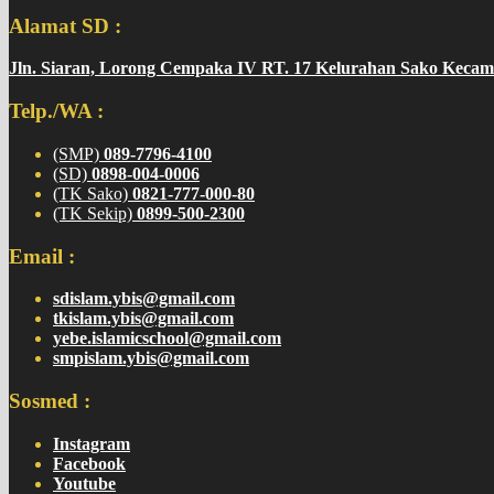
Alamat SD :
Jln. Siaran, Lorong Cempaka IV RT. 17 Kelurahan Sako Kecam
Telp./WA :
(SMP)
089-7796-4100
(SD)
0898-004-0006
(TK Sako)
0821-777-000-80
(TK Sekip)
0899-500-2300
Email :
sdislam.ybis@gmail.com
tkislam.ybis@gmail.com
yebe.islamicschool@gmail.com
smpislam.ybis@gmail.com
Sosmed :
Instagram
Facebook
Youtube