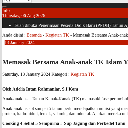
Info
Thursday, 06 Aug 2026
Telah dibuka Penerimaan Peserta Didik Baru (PPDB) Tahun Aja
Anda disini :
Beranda
-
Kegiatan TK
-
Memasak Bersama Anak-anak 
13
January
2024
Memasak Bersama Anak-anak TK Islam Ya
Saturday, 13 January 2024
Kategori :
Kegiatan TK
Oleh Adelia Intan Rahmaniar, S.I.Kom
Anak-anak usia Taman Kanak-Kanak (TK) memasuki fase pertumbuhan 
Anak-anak usia 4 sampai 5 tahun perlu mendapatkan nutrisi yang
protein, karbohidrat, lemak, vitamin, dan mineral. Ajarkan mereka 
Cooking 4 Sehat 5 Sempurna : Sup Jagung dan Perkedel Tahu