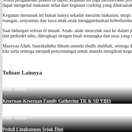
dapat mengenal makanan sehat dari kegiatan cooking yang dilaksana
Kegiatan memasak ini bukan hanya sekadar meramu makanan, tetapi 
ruangan, senyuman dan tawa anak-anak menggambarkan keberhasil
Saat hidangan selesai di masak. Anak- anak mencetak nasi ke dalam 
dan perkedel tahu, dilengkapi dengan buah semangka dan susu yang
Maasyaa Allah, baarakallahu fiikum ananda shalih shalihah, semoga 
kita serta semoga menjadi penyemangat untuk ananda mengikuti kegia
Tulisan Lainnya
Oleh : admin
Keseruan-Keseruan Family Gathering TK & SD YBIS
Oleh : admin
Peduli Lingkungan Sejak Dini