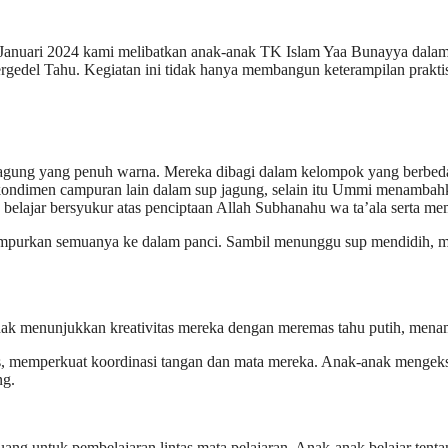
 12 Januari 2024 kami melibatkan anak-anak TK Islam Yaa Bunayya dal
rgedel Tahu. Kegiatan ini tidak hanya membangun keterampilan praktis
gung yang penuh warna. Mereka dibagi dalam kelompok yang berbed
kondimen campuran lain dalam sup jagung, selain itu Ummi menambah
ak belajar bersyukur atas penciptaan Allah Subhanahu wa ta’ala serta
mpurkan semuanya ke dalam panci. Sambil menunggu sup mendidih, 
nak menunjukkan kreativitas mereka dengan meremas tahu putih, mena
s, memperkuat koordinasi tangan dan mata mereka. Anak-anak mengeks
ng.
uang untuk pembelajaran lintas mata pelajaran. Anak-anak belajar tenta