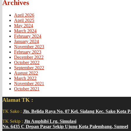
Archives
April 2026
April 2025
May 2024
March 2024
February 2024
January 2024
November 2023
February 2023
December 2022
October 2022
September 2022
August 2022
March 2022
November 2021
October 2021
Alamat TK :
TK Sako :
Jln. Belida Raya No. 07 Kel. Sialang Kec. Sako Kota 
TK Sekip :
Jln Amphibi Lrg. Simulasi
No. 6435 C Depan Pasar Sekip Ujung Kota Palembang, Sumsel