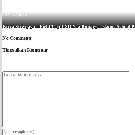
Oleh : admin
Kriya Sriwijaya – Field Trip 1 SD Yaa Bunayya Islamic School 
No Comments
Tinggalkan Komentar