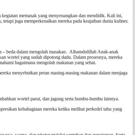
am kegiatan memasak yang menyenangkan dan mendidik. Kali ini,
, tetapi juga memperkenalkan mereka pada keajaiban dunia kuliner.
a – beda dalam mengolah masakan. Alhamdulillah Anak-anak
kan wortel yang sudah dipotong dadu. Dalam prosesnya, mereka
 memahami bagaimana mengolah makanan yang sehat.
mereka menyebutkan peran masing-masing makanan dalam menjaga
mbahkan wortel parut, dan jagung serta bumbu-bumbu lainnya.
presikan kebahagiaan mereka ketika melihat perkedel tahu yang
ng rasa, warna, dan tekstur melalui sentuhan dan penciuman. Serta