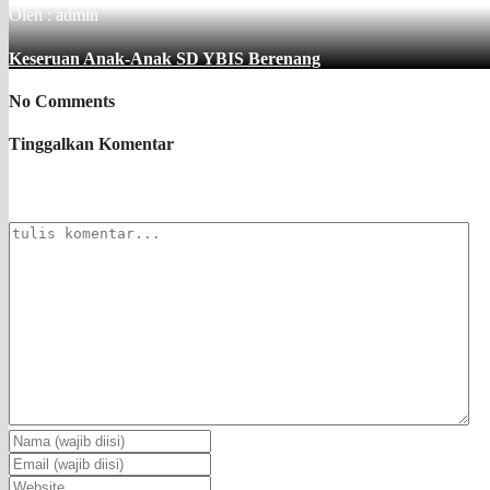
Oleh : admin
Keseruan Anak-Anak SD YBIS Berenang
No Comments
Tinggalkan Komentar