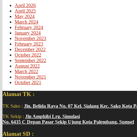
April 2026
April 2025
May 2024
March 2024
February 2024
January 2024
November 2023
February 2023
December 2022
October 2022
September 2022
August 2022
March 2022
November 2021
October 2021
Alamat TK :
TK Sako :
Jln. Belida Raya No. 07 Kel. Sialang Kec. Sako Kota 
TK Sekip :
Jln Amphibi Lrg. Simulasi
No. 6435 C Depan Pasar Sekip Ujung Kota Palembang, Sumsel
Alamat SD :