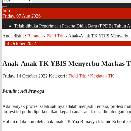
Info
Friday, 07 Aug 2026
Telah dibuka Penerimaan Peserta Didik Baru (PPDB) Tahun Aja
Anda disini :
Beranda
-
Field Trip
-
Anak-Anak TK YBIS Menyerbu 
14
October
2022
Anak-Anak TK YBIS Menyerbu Markas 
Friday, 14 October 2022
Kategori :
Field Trip
/
Kegiatan TK
Penulis : Adi Prayoga
Ada banyak profesi salah satunya adalah menjadi Tentara, profesi 
profesi ini perlu diperkenalkan kepada anak-anak usia dini dengan ha
Hal ini dilakukan oleh anak-anak TK Yaa Bunayya Islamic School k