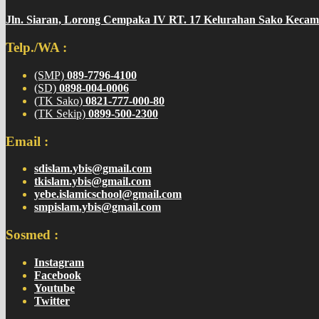
Jln. Siaran, Lorong Cempaka IV RT. 17 Kelurahan Sako Kecam
Telp./WA :
(SMP)
089-7796-4100
(SD)
0898-004-0006
(TK Sako)
0821-777-000-80
(TK Sekip)
0899-500-2300
Email :
sdislam.ybis@gmail.com
tkislam.ybis@gmail.com
yebe.islamicschool@gmail.com
smpislam.ybis@gmail.com
Sosmed :
Instagram
Facebook
Youtube
Twitter