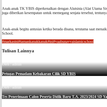
Anak-anak TK YBIS diperkenalkan dengan Alutsista (Alat Utama Sist
juga diberikan kesempatan untuk memegang senjata tersebut, tentunya
Anak-anak begitu antusias ketika berada disana, terutama saat menai
School.
#markastni
#tamankanakkanak
#tni
#yaabunayyaislamicschool
Tulisan Lainnya
Oleh : admin
Petugas Pemadam Kebakaran Cilik SD YBIS
Oleh : admin
Tes Penerimaan Calon Peserta Didik Baru T.A. 2023/2024 SD 