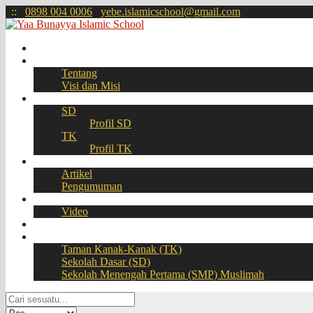
:
:
0898 004 0006
yebe.islamicschool@gmail.com
Beranda
Profil
Tentang
Visi dan Misi
Akademik
SD
Profil SD
TK
Profil TK
Berita
Artikel
Pengumuman
Galeri
Video
Download
BOOKING SEAT – PPDB Online
Taman Kanak-Kanak (TK)
Sekolah Dasar (SD)
Sekolah Menengah Pertama (SMP) Muslimah