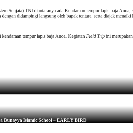
em Senjata) TNI diantaranya ada Kendaraan tempur lapis baja Anoa, se
 dengan didampingi langsung oleh bapak tentara, serta diajak menaiki 
ki kendaraan tempur lapis baja Anoa. Kegiatan
Field Trip
ini merupakan 
Yaa Bunayya Islamic School – EARLY BIRD