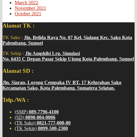
March 2022
November 2021
October 2021
Alamat TK :
TK Sako :
Jln. Belida Raya No. 07 Kel. Sialang Kec. Sako Kota
Palembang, Sumsel
TK Sekip :
Jln Amphibi Lrg. Simulasi
No. 6435 C Depan Pasar Sekip Ujung Kota Palembang, Sumsel
Alamat SD :
Jln. Siaran, Lorong Cempaka IV RT. 17 Kelurahan Sako
Kecamatan Sako, Kota Palembang, Sumatera Selatan.
Telp./WA :
(SMP)
089-7796-4100
(SD)
0898-004-0006
(TK Sako)
0821-777-000-80
(TK Sekip)
0899-500-2300