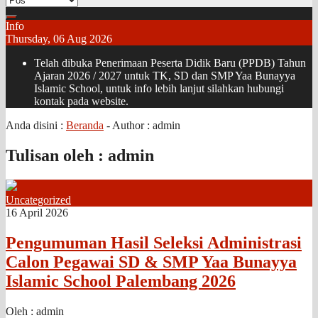
Info
Thursday, 06 Aug 2026
Telah dibuka Penerimaan Peserta Didik Baru (PPDB) Tahun
Ajaran 2026 / 2027 untuk TK, SD dan SMP Yaa Bunayya
Islamic School, untuk info lebih lanjut silahkan hubungi
kontak pada website.
Anda disini :
Beranda
- Author :
admin
Tulisan oleh : admin
Uncategorized
16 April 2026
Pengumuman Hasil Seleksi Administrasi
Calon Pegawai SD & SMP Yaa Bunayya
Islamic School Palembang 2026
Oleh : admin