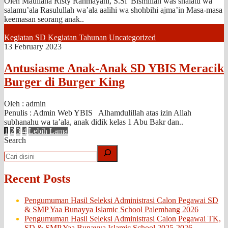
Oleh Mauliana Risty Rahmayani, S.Si Bismillah was shalatu wa
salamu’ala Rasulullah wa’ala aalihi wa shohbihi ajma’in Masa-masa
keemasan seorang anak..
Kegiatan SD
Kegiatan Tahunan
Uncategorized
13 February 2023
Antusiasme Anak-Anak SD YBIS Meracik
Burger di Burger King
Oleh : admin
Penulis : Admin Web YBIS Alhamdulillah atas izin Allah
subhanahu wa ta’ala, anak didik kelas 1 Abu Bakr dan..
1
2
3
4
Lebih Lama
Search
Recent Posts
Pengumuman Hasil Seleksi Administrasi Calon Pegawai SD
& SMP Yaa Bunayya Islamic School Palembang 2026
Pengumuman Hasil Seleksi Administrasi Calon Pegawai TK,
SD & SMP Yaa Bunayya Islamic School 2025-2026