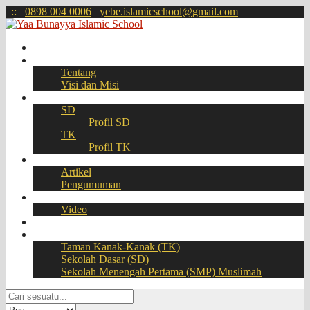
:
:
0898 004 0006
yebe.islamicschool@gmail.com
Beranda
Profil
Tentang
Visi dan Misi
Akademik
SD
Profil SD
TK
Profil TK
Berita
Artikel
Pengumuman
Galeri
Video
Download
BOOKING SEAT – PPDB Online
Taman Kanak-Kanak (TK)
Sekolah Dasar (SD)
Sekolah Menengah Pertama (SMP) Muslimah