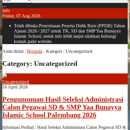
Info
Friday, 07 Aug 2026
Telah dibuka Penerimaan Peserta Didik Baru (PPDB) Tahun
Ajaran 2026 / 2027 untuk TK, SD dan SMP Yaa Bunayya
Islamic School, untuk info lebih lanjut silahkan hubungi
kontak pada website.
Anda disini :
Beranda
- Kategori :
Uncategorized
Category:
Uncategorized
Uncategorized
16 April 2026
Pengumuman Hasil Seleksi Administrasi
Calon Pegawai SD & SMP Yaa Bunayya
Islamic School Palembang 2026
Informasi Perihal : Hasil Seleksi Administrasi Calon Pegawai SD &