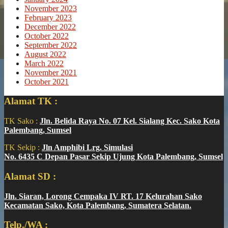
November 2023
February 2023
December 2022
October 2022
September 2022
August 2022
March 2022
November 2021
October 2021
Alamat TK :
TK Sako :
Jln. Belida Raya No. 07 Kel. Sialang Kec. Sako Kota
Palembang, Sumsel
TK Sekip :
Jln Amphibi Lrg. Simulasi
No. 6435 C Depan Pasar Sekip Ujung Kota Palembang, Sumsel
Alamat SD :
Jln. Siaran, Lorong Cempaka IV RT. 17 Kelurahan Sako
Kecamatan Sako, Kota Palembang, Sumatera Selatan.
Telp./WA :