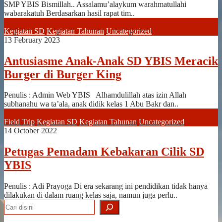
SMP YBIS Bismillah.. Assalamu’alaykum warahmatullahi
wabarakatuh Berdasarkan hasil rapat tim..
Kegiatan SD
Kegiatan Tahunan
Uncategorized
13 February 2023
Antusiasme Anak-Anak SD YBIS Meracik
Burger di Burger King
Penulis : Admin Web YBIS Alhamdulillah atas izin Allah
subhanahu wa ta’ala, anak didik kelas 1 Abu Bakr dan..
Field Trip
Kegiatan SD
Kegiatan Tahunan
Uncategorized
14 October 2022
Petugas Pemadam Kebakaran Cilik SD
YBIS
Penulis : Adi Prayoga Di era sekarang ini pendidikan tidak hanya
dilakukan di dalam ruang kelas saja, namun juga perlu..
Search