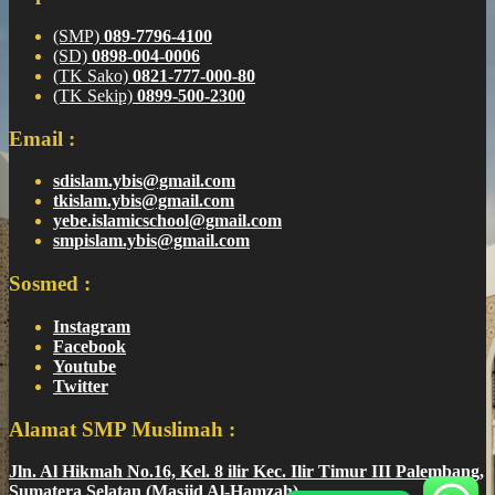
(SMP)
089-7796-4100
(SD)
0898-004-0006
(TK Sako)
0821-777-000-80
(TK Sekip)
0899-500-2300
Email :
sdislam.ybis@gmail.com
tkislam.ybis@gmail.com
yebe.islamicschool@gmail.com
smpislam.ybis@gmail.com
Sosmed :
Instagram
Facebook
Youtube
Twitter
Alamat SMP Muslimah :
Jln. Al Hikmah No.16, Kel. 8 ilir Kec. Ilir Timur III Palembang,
Sumatera Selatan (Masjid Al-Hamzah)