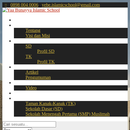
:
:
0898 004 0006
yebe.islamicschool@gmail.com
Beranda
Profil
Tentang
Visi dan Misi
Akademik
SD
Profil SD
TK
Profil TK
Berita
Artikel
Pengumuman
Galeri
Video
Download
BOOKING SEAT – PPDB Online
Taman Kanak-Kanak (TK)
Sekolah Dasar (SD)
Sekolah Menengah Pertama (SMP) Muslimah