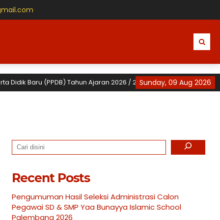
gmail.com
idik Baru (PPDB) Tahun Ajaran 2026 / 2027 untuk TK, SD dan SMP Yaa B
Sunday, 09 Aug 2026
Search
Recent Posts
Pengumuman Hasil Seleksi Administrasi Calon
Pegawai SD & SMP Yaa Bunayya Islamic School
Palembang 2026