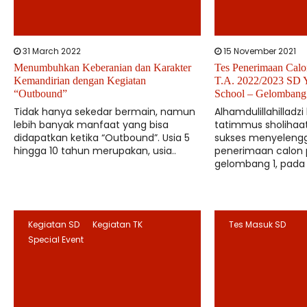
31 March 2022
15 November 2021
Menumbuhkan Keberanian dan Karakter
Tes Penerimaan Calo
Kemandirian dengan Kegiatan
T.A. 2022/2023 SD 
“Outbound”
School – Gelombang
Tidak hanya sekedar bermain, namun
Alhamdulillahilladzi
lebih banyak manfaat yang bisa
tatimmus sholihaat,
didapatkan ketika “Outbound”. Usia 5
sukses menyelengg
hingga 10 tahun merupakan, usia..
penerimaan calon p
gelombang 1, pada 
Kegiatan SD
Kegiatan TK
Tes Masuk SD
Special Event