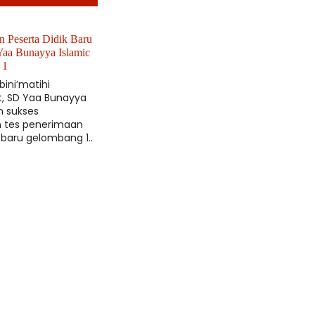
n Peserta Didik Baru
Yaa Bunayya Islamic
 1
 bini’matihi
t, SD Yaa Bunayya
h sukses
 tes penerimaan
 baru gelombang 1..