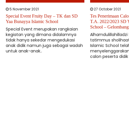
5 November 2021
27 October 2021
Special Event Fruity Day – TK dan SD
Tes Penerimaan Calo
Yaa Bunayya Islamic School
T.A. 2022/2023 SD 
School – Gelombang
Special Event merupakan rangkaian
kegiatan yang dimana didalamnya
Alhamdulillahilladzi
tidak hanya sekedar mengedukasi
tatimmus sholihaa
anak didik namun juga sebagai wadah
Islamic School tela
untuk anak-anak..
menyelenggarakan
calon peserta didik