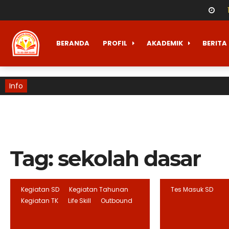
BERANDA
PROFIL
AKADEMIK
BERITA
Info
Tag:
sekolah dasar
Kegiatan SD
Kegiatan Tahunan
Tes Masuk SD
Kegiatan TK
Life Skill
Outbound