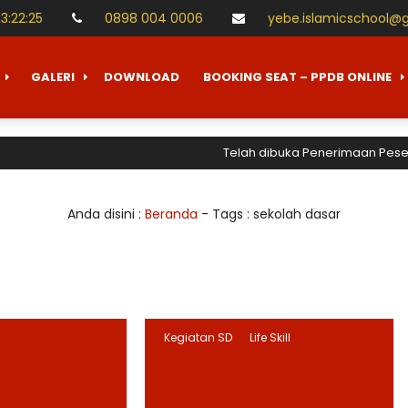
13
:
22
:
25
0898 004 0006
yebe.islamicschool@
GALERI
DOWNLOAD
BOOKING SEAT – PPDB ONLINE
Telah dibuka Penerimaan Peserta D
Anda disini :
Beranda
- Tags :
sekolah dasar
Kegiatan SD
Life Skill