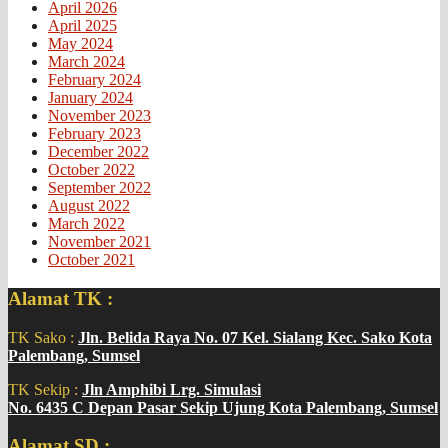
April 2026
April 2025
May 2024
March 2024
February 2024
January 2024
November 2023
February 2023
December 2022
October 2022
September 2022
August 2022
March 2022
November 2021
October 2021
Alamat TK :
TK Sako :
Jln. Belida Raya No. 07 Kel. Sialang Kec. Sako Kota
Palembang, Sumsel
TK Sekip :
Jln Amphibi Lrg. Simulasi
No. 6435 C Depan Pasar Sekip Ujung Kota Palembang, Sumsel
Alamat SD :