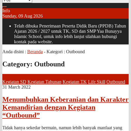
Info
Sunday, 09 Aug 2026
Telah dibuka Penerimaan Peserta Didik Baru (PPDB) Tahun
Ajaran 2026 / 2027 untuk TK, SD dan SMP Yaa Bunayya
Islamic School, untuk info lebih lanjut silahkan hubungi
kontak pada website.
Anda disini :
Beranda
- Kategori :
Outbound
Category:
Outbound
Kegiatan SD
Kegiatan Tahunan
Kegiatan TK
Life Skill
Outbound
31 March 2022
Menumbuhkan Keberanian dan Karakter
Kemandirian dengan Kegiatan
“Outbound”
Tidak hanya sekedar bermain, namun lebih banyak manfaat yang