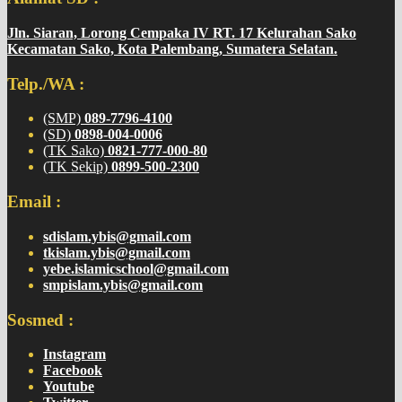
Jln. Siaran, Lorong Cempaka IV RT. 17 Kelurahan Sako
Kecamatan Sako, Kota Palembang, Sumatera Selatan.
Telp./WA :
(SMP)
089-7796-4100
(SD)
0898-004-0006
(TK Sako)
0821-777-000-80
(TK Sekip)
0899-500-2300
Email :
sdislam.ybis@gmail.com
tkislam.ybis@gmail.com
yebe.islamicschool@gmail.com
smpislam.ybis@gmail.com
Sosmed :
Instagram
Facebook
Youtube