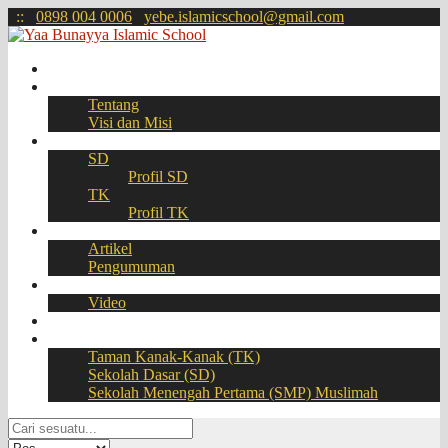
:
:
0898 004 0006
yebe.islamicschool@gmail.com
Beranda
Profil
Tentang
Visi dan Misi
Akademik
SD
Profil SD
TK
Profil TK
Berita
Artikel
Pengumuman
Galeri
Video
Download
BOOKING SEAT – PPDB Online
Taman Kanak-Kanak (TK)
Sekolah Dasar (SD)
Sekolah Menengah Pertama (SMP) Muslimah