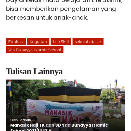
bisa memberikan pengalaman yang
berkesan untuk anak-anak.
Edukasi
Kegiatan
Life Skill
sekolah dasar
Yaa Bunayya Islamic School
Tulisan Lainnya
Oleh : admin
Manasik Haji TK dan SD Yaa Bunayya Islamic
School 2021/1443 H