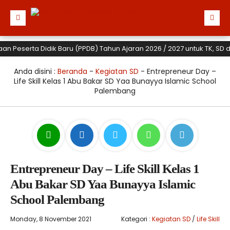
erta Didik Baru (PPDB) Tahun Ajaran 2026 / 2027 untuk TK, SD dan SM
Anda disini :
Beranda
-
Kegiatan SD
-
Entrepreneur Day –
Life Skill Kelas 1 Abu Bakar SD Yaa Bunayya Islamic School
Palembang
Entrepreneur Day – Life Skill Kelas 1
Abu Bakar SD Yaa Bunayya Islamic
School Palembang
Monday, 8 November 2021
Kategori :
Kegiatan SD
/
Life Skill