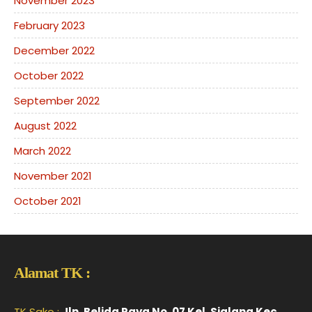
November 2023
February 2023
December 2022
October 2022
September 2022
August 2022
March 2022
November 2021
October 2021
Alamat TK :
TK Sako :
Jln. Belida Raya No. 07 Kel. Sialang Kec.