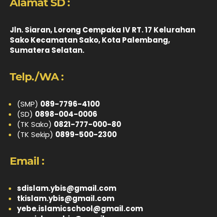
Alamat SD :
Jln. Siaran, Lorong Cempaka IV RT. 17 Kelurahan
Sako Kecamatan Sako, Kota Palembang,
Sumatera Selatan.
Telp./WA :
(SMP)
089-7796-4100
(SD)
0898-004-0006
(TK Sako)
0821-777-000-80
(TK Sekip)
0899-500-2300
Email :
sdislam.ybis@gmail.com
tkislam.ybis@gmail.com
yebe.islamicschool@gmail.com