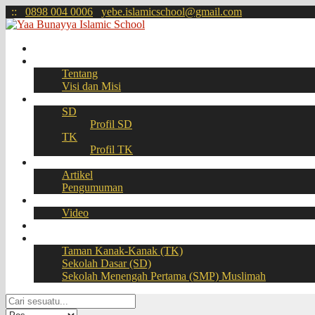
:
:
0898 004 0006
yebe.islamicschool@gmail.com
Beranda
Profil
Tentang
Visi dan Misi
Akademik
SD
Profil SD
TK
Profil TK
Berita
Artikel
Pengumuman
Galeri
Video
Download
BOOKING SEAT – PPDB Online
Taman Kanak-Kanak (TK)
Sekolah Dasar (SD)
Sekolah Menengah Pertama (SMP) Muslimah