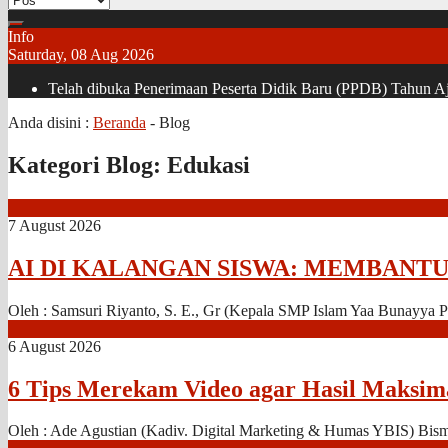
Info
Saturday, 08 Aug 2026
Telah dibuka Penerimaan Peserta Didik Baru (PPDB) Tahun Aja
Anda disini :
Beranda
-
Blog
Kategori Blog:
Edukasi
7 August 2026
AI DI KALANGAN SISWA: MEMBANT
Oleh : Samsuri Riyanto, S. E., Gr (Kepala SMP Islam Yaa Bunayya Pal
6 August 2026
6 Tips Merekam Video agar Hasil Maksima
Oleh : Ade Agustian (Kadiv. Digital Marketing & Humas YBIS) Bismil