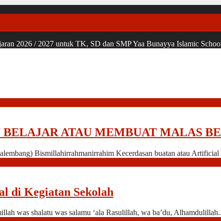
ran 2026 / 2027 untuk TK, SD dan SMP Yaa Bunayya Islamic School, u
U BELAJAR ATAU MEMBUAT MALAS BE
embang) Bismillahirrahmanirrahim Kecerdasan buatan atau Artificial In
l di Kegiatan Sekolah
lah was shalatu was salamu ‘ala Rasulillah, wa ba’du, Alhamdulillah.