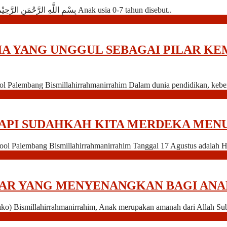
Oleh : Irma Octavianty, S.Pd (Kepala TK Islam Yaa Bunayya Sako) بِسْمِ اللَّهِ الرَّحْمَنِ الرَّحِيْم Anak usia 0-7 tahun disebut..
A YANG UNGGUL SEBAGAI PILAR KE
l Palembang Bismillahirrahmanirrahim Dalam dunia pendidikan, keberh
TAPI SUDAHKAH KITA MERDEKA MEN
ol Palembang Bismillahirrahmanirrahim Tanggal 17 Agustus adalah H
R YANG MENYENANGKAN BAGI ANAK 
ako) Bismillahirrahmanirrahim, Anak merupakan amanah dari Allah Sub