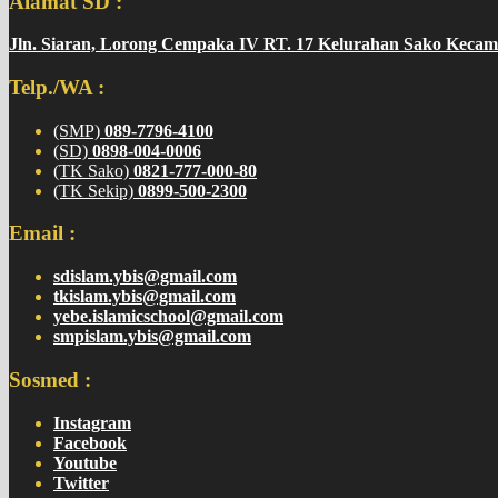
Alamat SD :
Jln. Siaran, Lorong Cempaka IV RT. 17 Kelurahan Sako Kecam
Telp./WA :
(SMP)
089-7796-4100
(SD)
0898-004-0006
(TK Sako)
0821-777-000-80
(TK Sekip)
0899-500-2300
Email :
sdislam.ybis@gmail.com
tkislam.ybis@gmail.com
yebe.islamicschool@gmail.com
smpislam.ybis@gmail.com
Sosmed :
Instagram
Facebook
Youtube
Twitter