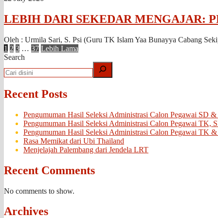
LEBIH DARI SEKEDAR MENGAJAR: 
Oleh : Urmila Sari, S. Psi (Guru TK Islam Yaa Bunayya Cabang Sekip
1
2
3
…
37
Lebih Lama
Search
Recent Posts
Pengumuman Hasil Seleksi Administrasi Calon Pegawai SD &
Pengumuman Hasil Seleksi Administrasi Calon Pegawai TK, 
Pengumuman Hasil Seleksi Administrasi Calon Pegawai TK &
Rasa Memikat dari Ubi Thailand
Menjelajah Palembang dari Jendela LRT
Recent Comments
No comments to show.
Archives