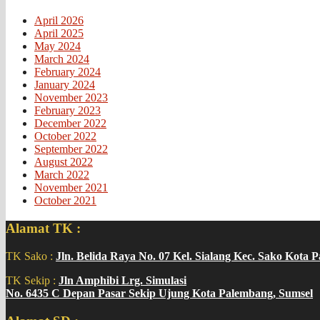
April 2026
April 2025
May 2024
March 2024
February 2024
January 2024
November 2023
February 2023
December 2022
October 2022
September 2022
August 2022
March 2022
November 2021
October 2021
Alamat TK :
TK Sako :
Jln. Belida Raya No. 07 Kel. Sialang Kec. Sako Kota 
TK Sekip :
Jln Amphibi Lrg. Simulasi
No. 6435 C Depan Pasar Sekip Ujung Kota Palembang, Sumsel