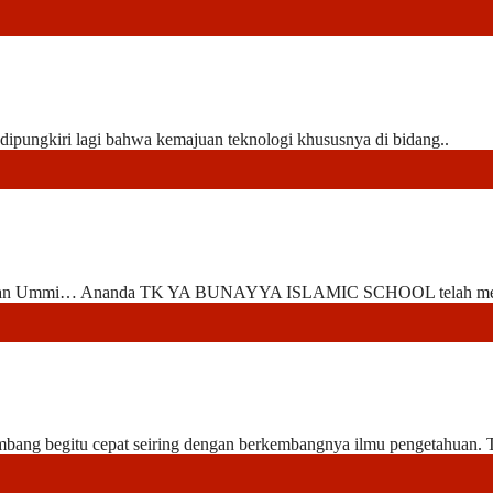
ipungkiri lagi bahwa kemajuan teknologi khususnya di bidang..
, Abi dan Ummi… Ananda TK YA BUNAYYA ISLAMIC SCHOOL telah me
mbang begitu cepat seiring dengan berkembangnya ilmu pengetahuan. T