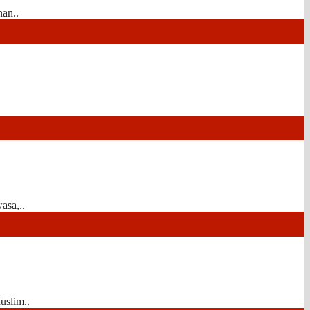
nan..
asa,..
uslim..