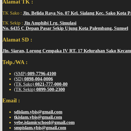
Alamat TK :
TK Sako :
Jln. Belida Raya No. 07 Kel. Sialang Kec. Sako Kota 
TK Sekip :
Jln Amphibi Lrg. Simulasi
No. 6435 C Depan Pasar Sekip Ujung Kota Palembang, Sumsel
Alamat SD :
Jln. Siaran, Lorong Cempaka IV RT. 17 Kelurahan Sako Kecam
Telp./WA :
(SMP)
089-7796-4100
(SD)
0898-004-0006
(TK Sako)
0821-777-000-80
(TK Sekip)
0899-500-2300
Email :
sdislam.ybis@gmail.com
tkislam.ybis@gmail.com
yebe.islamicschool@gmail.com
smpislam.ybis@gmail.com