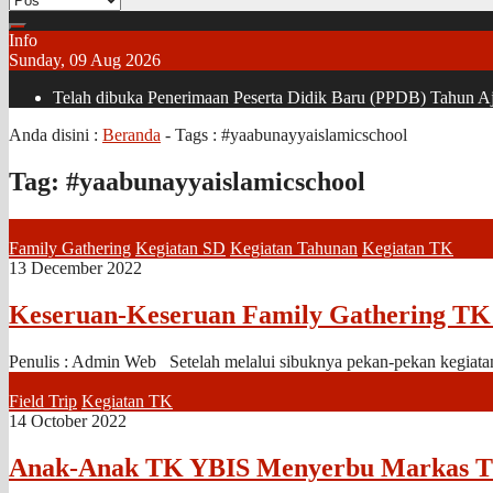
Info
Sunday, 09 Aug 2026
Telah dibuka Penerimaan Peserta Didik Baru (PPDB) Tahun Aja
Anda disini :
Beranda
- Tags :
#yaabunayyaislamicschool
Tag:
#yaabunayyaislamicschool
Family Gathering
Kegiatan SD
Kegiatan Tahunan
Kegiatan TK
13 December 2022
Keseruan-Keseruan Family Gathering T
Penulis : Admin Web Setelah melalui sibuknya pekan-pekan kegiatan be
Field Trip
Kegiatan TK
14 October 2022
Anak-Anak TK YBIS Menyerbu Markas 