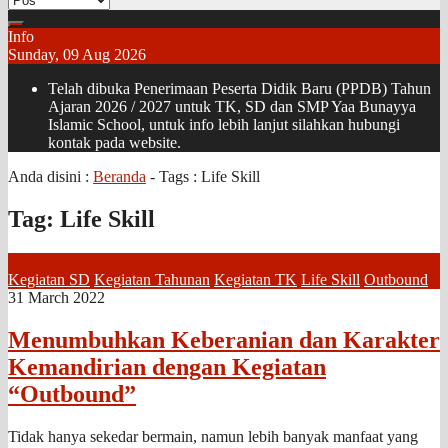
Info
Sunday, 09 Aug 2026
Telah dibuka Penerimaan Peserta Didik Baru (PPDB) Tahun
Ajaran 2026 / 2027 untuk TK, SD dan SMP Yaa Bunayya
Islamic School, untuk info lebih lanjut silahkan hubungi
kontak pada website.
Anda disini :
Beranda
- Tags :
Life Skill
Tag:
Life Skill
Kegiatan SD
Kegiatan Tahunan
Kegiatan TK
Life Skill
Outbound
31 March 2022
Menumbuhkan Keberanian dan Karakter
Kemandirian dengan Kegiatan
“Outbound”
Tidak hanya sekedar bermain, namun lebih banyak manfaat yang