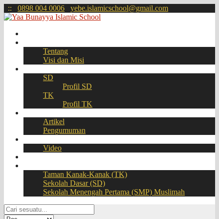
:
:
0898 004 0006
yebe.islamicschool@gmail.com
Beranda
Profil
Tentang
Visi dan Misi
Akademik
SD
Profil SD
TK
Profil TK
Berita
Artikel
Pengumuman
Galeri
Video
Download
BOOKING SEAT – PPDB Online
Taman Kanak-Kanak (TK)
Sekolah Dasar (SD)
Sekolah Menengah Pertama (SMP) Muslimah