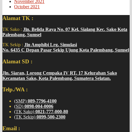
November 2021
October 2021
Alamat TK :
TK Sako :
Jln. Belida Raya No. 07 Kel. Sialang Kec. Sako Kota
Palembang, Sumsel
TK Sekip :
Jln Amphibi Lrg. Simulasi
No. 6435 C Depan Pasar Sekip Ujung Kota Palembang, Sumsel
Alamat SD :
Jln. Siaran, Lorong Cempaka IV RT. 17 Kelurahan Sako
Kecamatan Sako, Kota Palembang, Sumatera Selatan.
Telp./WA :
(SMP)
089-7796-4100
(SD)
0898-004-0006
(TK Sako)
0821-777-000-80
(TK Sekip)
0899-500-2300
Email :