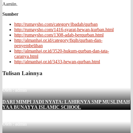
Aamiin.
Sumber
http://rumaysho.com/category/ibadah/qurban
http://rumaysho.com/1416-syarat-hewan-kurban.html
http://rumaysho.com/1308-adab-berqurban.html
http://almanhaj.or.id/category/fiqih/qurban-dan-
penyembelihan
http://almanhaj.or.id/3520-hukum-qurban-dan-tata-
caranya.html
http://almanhaj.or.id/3433-hewan-qurban.html
Tulisan Lainnya
Oleh : admin
DARI MIMPI JADI NYATA: LAHIRNYA SMP MUSLIMAH
YAA BUNAYYA ISLAMIC SCHOOL
Oleh : admin