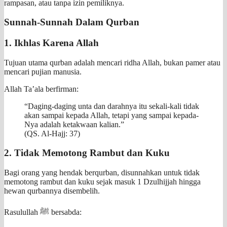
rampasan, atau tanpa izin pemiliknya.
Sunnah-Sunnah Dalam Qurban
1. Ikhlas Karena Allah
Tujuan utama qurban adalah mencari ridha Allah, bukan pamer atau
mencari pujian manusia.
Allah Ta’ala berfirman:
“Daging-daging unta dan darahnya itu sekali-kali tidak
akan sampai kepada Allah, tetapi yang sampai kepada-
Nya adalah ketakwaan kalian.”
(QS. Al-Hajj: 37)
2. Tidak Memotong Rambut dan Kuku
Bagi orang yang hendak berqurban, disunnahkan untuk tidak
memotong rambut dan kuku sejak masuk 1 Dzulhijjah hingga
hewan qurbannya disembelih.
Rasulullah ﷺ bersabda: