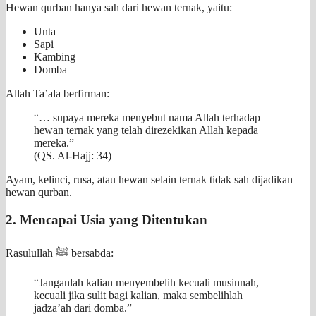
Hewan qurban hanya sah dari hewan ternak, yaitu:
Unta
Sapi
Kambing
Domba
Allah Ta’ala berfirman:
“… supaya mereka menyebut nama Allah terhadap
hewan ternak yang telah direzekikan Allah kepada
mereka.”
(QS. Al-Hajj: 34)
Ayam, kelinci, rusa, atau hewan selain ternak tidak sah dijadikan
hewan qurban.
2. Mencapai Usia yang Ditentukan
Rasulullah ﷺ bersabda:
“Janganlah kalian menyembelih kecuali musinnah,
kecuali jika sulit bagi kalian, maka sembelihlah
jadza’ah dari domba.”