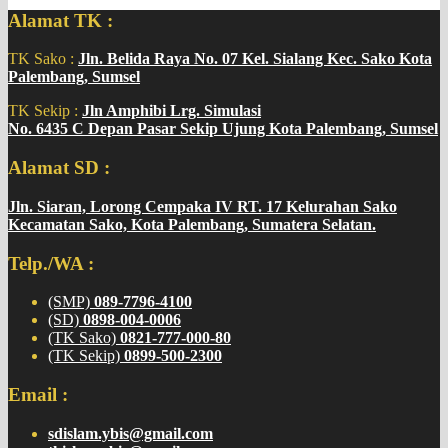
Alamat TK :
TK Sako :
Jln. Belida Raya No. 07 Kel. Sialang Kec. Sako Kota
Palembang, Sumsel
TK Sekip :
Jln Amphibi Lrg. Simulasi
No. 6435 C Depan Pasar Sekip Ujung Kota Palembang, Sumsel
Alamat SD :
Jln. Siaran, Lorong Cempaka IV RT. 17 Kelurahan Sako
Kecamatan Sako, Kota Palembang, Sumatera Selatan.
Telp./WA :
(SMP)
089-7796-4100
(SD)
0898-004-0006
(TK Sako)
0821-777-000-80
(TK Sekip)
0899-500-2300
Email :
sdislam.ybis@gmail.com