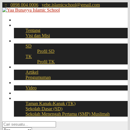
:
:
0898 004 0006
yebe.islamicschool@gmail.com
Beranda
Profil
Tentang
Visi dan Misi
Akademik
SD
Profil SD
TK
Profil TK
Berita
Artikel
Pengumuman
Galeri
Video
Download
BOOKING SEAT – PPDB Online
Taman Kanak-Kanak (TK)
Sekolah Dasar (SD)
Sekolah Menengah Pertama (SMP) Muslimah