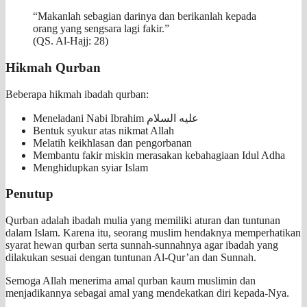
“Makanlah sebagian darinya dan berikanlah kepada
orang yang sengsara lagi fakir.”
(QS. Al-Hajj: 28)
Hikmah Qurban
Beberapa hikmah ibadah qurban:
Meneladani Nabi Ibrahim عليه السلام
Bentuk syukur atas nikmat Allah
Melatih keikhlasan dan pengorbanan
Membantu fakir miskin merasakan kebahagiaan Idul Adha
Menghidupkan syiar Islam
Penutup
Qurban adalah ibadah mulia yang memiliki aturan dan tuntunan
dalam Islam. Karena itu, seorang muslim hendaknya memperhatikan
syarat hewan qurban serta sunnah-sunnahnya agar ibadah yang
dilakukan sesuai dengan tuntunan Al-Qur’an dan Sunnah.
Semoga Allah menerima amal qurban kaum muslimin dan
menjadikannya sebagai amal yang mendekatkan diri kepada-Nya.