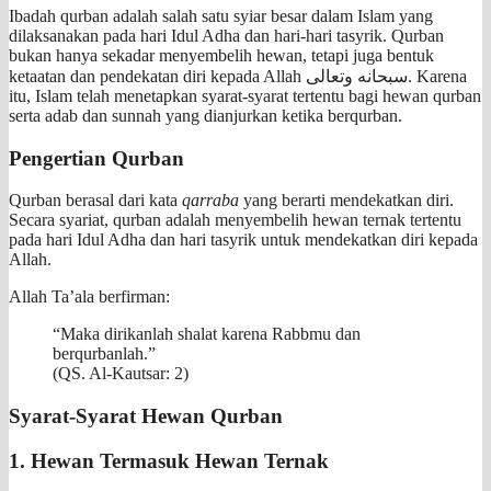
Ibadah qurban adalah salah satu syiar besar dalam Islam yang
dilaksanakan pada hari Idul Adha dan hari-hari tasyrik. Qurban
bukan hanya sekadar menyembelih hewan, tetapi juga bentuk
ketaatan dan pendekatan diri kepada Allah سبحانه وتعالى. Karena
itu, Islam telah menetapkan syarat-syarat tertentu bagi hewan qurban
serta adab dan sunnah yang dianjurkan ketika berqurban.
Pengertian Qurban
Qurban berasal dari kata
qarraba
yang berarti mendekatkan diri.
Secara syariat, qurban adalah menyembelih hewan ternak tertentu
pada hari Idul Adha dan hari tasyrik untuk mendekatkan diri kepada
Allah.
Allah Ta’ala berfirman:
“Maka dirikanlah shalat karena Rabbmu dan
berqurbanlah.”
(QS. Al-Kautsar: 2)
Syarat-Syarat Hewan Qurban
1. Hewan Termasuk Hewan Ternak