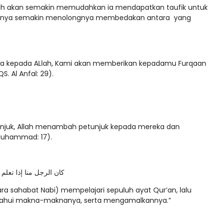
lah akan semakin memudahkan ia mendapatkan taufik untuk
lkannya semakin menolongnya membedakan antara yang
qwa kepada ALlah, Kami akan memberikan kepadamu Furqaan
. Al Anfal: 29).
njuk, Allah menambah petunjuk kepada mereka dan
Muhammad: 17).
كان الرجل منا إذا تعل
ra sahabat Nabi) mempelajari sepuluh ayat Qur’an, lalu
ahui makna-maknanya, serta mengamalkannya.”