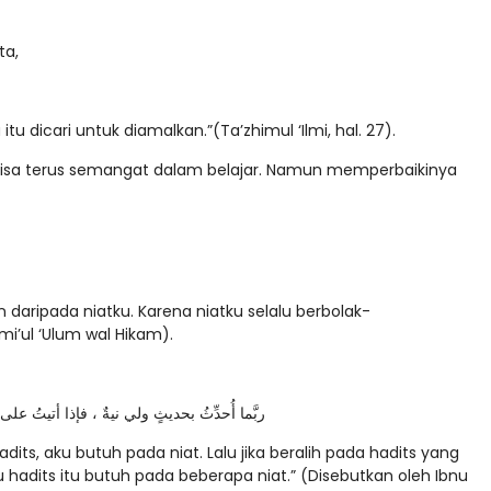
ta,
itu dicari untuk diamalkan.”(Ta’zhimul ‘Ilmi, hal. 27).
 bisa terus semangat dalam belajar. Namun memperbaikinya
in daripada niatku. Karena niatku selalu berbolak-
mi’ul ‘Ulum wal Hikam).
ربَّما أُحدِّثُ بحديثٍ ولي نيةٌ ، فإذا أتيتُ على 
ts, aku butuh pada niat. Lalu jika beralih pada hadits yang
u hadits itu butuh pada beberapa niat.” (Disebutkan oleh Ibnu