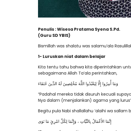
Penulis : Wisesa Pratama Syena S.Pd.
(Guru SD YBIS)
Bismillah was shalatu was salamu’ala Rasulill
1- Luruskan niat dalam belajar
Kita tentu tahu bahwa kita diperintahkan unt
sebagaimana Allah Ta’ala perintahkan,
وَمَا أُمِرُوا إِلَّا لِيَعْبُدُوا اللَّهَ مُخْلِصِينَ لَهُ الدِّينَ حُنَفَاءَ
“Padahal mereka tidak disuruh kecuali su
Nya dalam (menjalankan) agama yang lurus” (
Begitu pula Nabi shallallahu ‘alaihi wa sallam
إِنَّمَا الأَعْمَالُ بِالنِّيَّاتِ ، وَإِنَّمَا لِكُلِّ امْرِئٍ مَا نَوَى