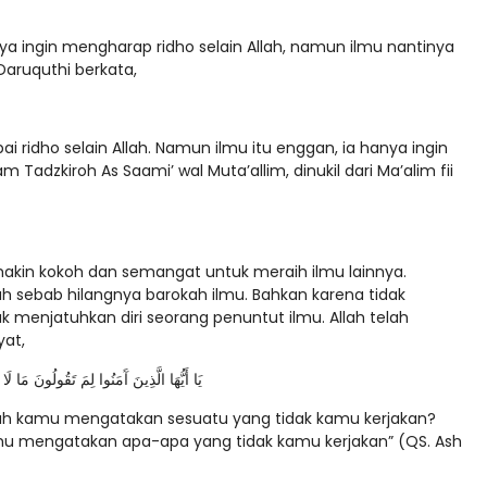
ya ingin mengharap ridho selain Allah, namun ilmu nantinya
Daruquthi berkata,
i ridho selain Allah. Namun ilmu itu enggan, ia hanya ingin
m Tadzkiroh As Saami’ wal Muta’allim, dinukil dari Ma’alim fii
in kokoh dan semangat untuk meraih ilmu lainnya.
sebab hilangnya barokah ilmu. Bahkan karena tidak
 menjatuhkan diri seorang penuntut ilmu. Allah telah
at,
يَا أَيُّهَا الَّذِينَ آَمَنُوا لِمَ تَقُولُونَ مَا لَا تَفْعَلُونَ (2) كَبُرَ مَقْتًا عِنْدَ اللَّهِ أَنْ تَ)
ah kamu mengatakan sesuatu yang tidak kamu kerjakan?
amu mengatakan apa-apa yang tidak kamu kerjakan” (QS. Ash