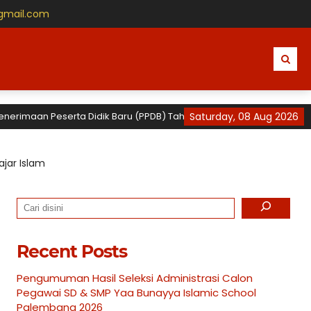
gmail.com
n Peserta Didik Baru (PPDB) Tahun Ajaran 2026 / 2027 untuk TK, SD d
Saturday, 08 Aug 2026
jar Islam
Search
Recent Posts
Pengumuman Hasil Seleksi Administrasi Calon
Pegawai SD & SMP Yaa Bunayya Islamic School
Palembang 2026