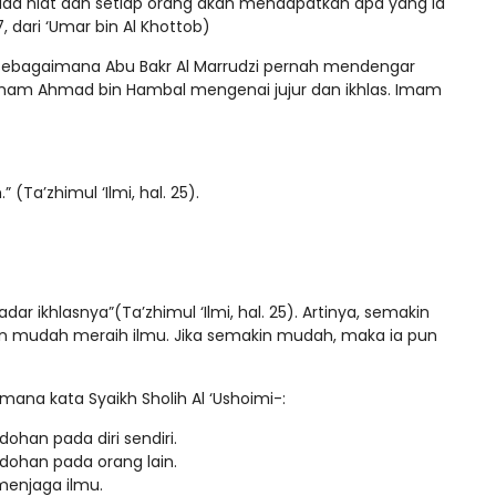
da niat dan setiap orang akan mendapatkan apa yang ia
7, dari ‘Umar bin Al Khottob)
 Sebagaimana Abu Bakr Al Marrudzi pernah mendengar
 Imam Ahmad bin Hambal mengenai jujur dan ikhlas. Imam
(Ta’zhimul ‘Ilmi, hal. 25).
ar ikhlasnya”(Ta’zhimul ‘Ilmi, hal. 25). Artinya, semakin
in mudah meraih ilmu. Jika semakin mudah, maka ia pun
ana kata Syaikh Sholih Al ‘Ushoimi-:
han pada diri sendiri.
dohan pada orang lain.
enjaga ilmu.