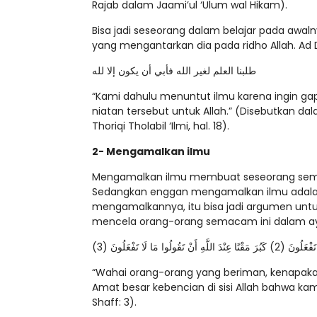
Rajab dalam Jaami’ul ‘Ulum wal Hikam).
Bisa jadi seseorang dalam belajar pada awaln
yang mengantarkan dia pada ridho Allah. Ad 
طلبنا العلم لغير الله فأبي أن يكون إلا لله
“Kami dahulu menuntut ilmu karena ingin gapa
niatan tersebut untuk Allah.” (Disebutkan dala
Thoriqi Tholabil ‘Ilmi, hal. 18).
2- Mengamalkan ilmu
Mengamalkan ilmu membuat seseorang semak
Sedangkan enggan mengamalkan ilmu adalah 
mengamalkannya, itu bisa jadi argumen untuk
mencela orang-orang semacam ini dalam ay
قُولُوا مَا لَا تَفْعَلُونَ (3
“Wahai orang-orang yang beriman, kenapak
Amat besar kebencian di sisi Allah bahwa k
Shaff: 3).