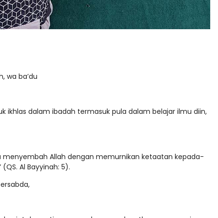
ah, wa ba’du
uk ikhlas dalam ibadah termasuk pula dalam belajar ilmu diin,
paya menyembah Allah dengan memurnikan ketaatan kepada-
QS. Al Bayyinah: 5).
 bersabda,