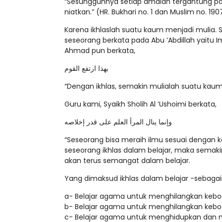
“Sesungguhnya setiap amalan tergantung pa
niatkan.” (HR. Bukhari no. 1 dan Muslim no. 190
Karena ikhlaslah suatu kaum menjadi mulia.
seseorang berkata pada Abu ‘Abdillah yaitu
Ahmad pun berkata,
بهذا ارتفع القوم
“Dengan ikhlas, semakin mulialah suatu kaum.” 
Guru kami, Syaikh Sholih Al ‘Ushoimi berkata,
وإنما ينال المرأ العلم على قدر إخلاصه
“Seseorang bisa meraih ilmu sesuai dengan kad
seseorang ikhlas dalam belajar, maka semak
akan terus semangat dalam belajar.
Yang dimaksud ikhlas dalam belajar -sebagaim
a- Belajar agama untuk menghilangkan kebodo
b- Belajar agama untuk menghilangkan kebo
c- Belajar agama untuk menghidupkan dan m