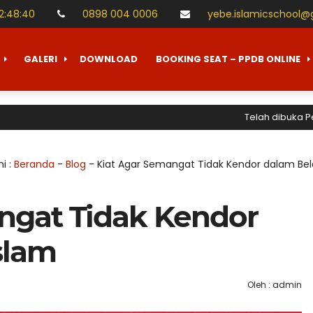
12
:
48
:
41
0898 004 0006
yebe.islamicschool@
GALERI
DOWNLOAD
BOOKING SEAT – PPDB ONLINE
Telah dibuka Penerimaa
ni :
Beranda
-
Blog
-
Kiat Agar Semangat Tidak Kendor dalam Bela
ngat Tidak Kendor
slam
Oleh : admin