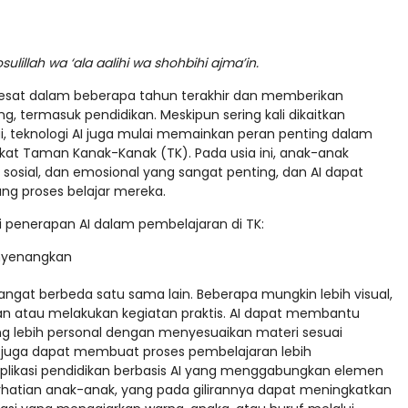
lillah wa ‘ala aalihi wa shohbihi ajma’in.
esat dalam beberapa tahun terakhir dan memberikan
, termasuk pendidikan. Meskipun sering kali dikaitkan
gi, teknologi AI juga mulai memainkan peran penting dalam
gkat Taman Kanak-Kanak (TK). Pada usia ini, anak-anak
osial, dan emosional yang sangat penting, dan AI dapat
 proses belajar mereka.
 penerapan AI dalam pembelajaran di TK:
enyenangkan
angat berbeda satu sama lain. Beberapa mungkin lebih visual,
an atau melakukan kegiatan praktis. AI dapat membantu
 lebih personal dengan menyesuaikan materi sesuai
I juga dapat membuat proses pembelajaran lebih
plikasi pendidikan berbasis AI yang menggabungkan elemen
hatian anak-anak, yang pada gilirannya dapat meningkatkan