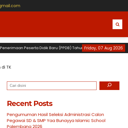
gmail.com
aan Peserta Didik Baru (PPDB) Tahun Ajaran 2026 / 2027 untuk TK, SD
Friday, 07 Aug 2026
 di TK
Search
Recent Posts
Pengumuman Hasil Seleksi Administrasi Calon
Pegawai SD & SMP Yaa Bunayya Islamic School
Palembang 2026