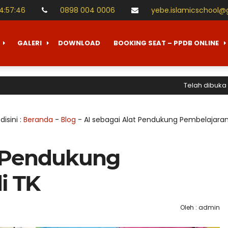
14
:
57
:
47
0898 004 0006
yebe.islamicschool@
GALERI
DOWNLOAD
BOOKING SEAT – PPDB ONLINE
Telah dibuka Penerim
disini :
Beranda
-
Blog
-
AI sebagai Alat Pendukung Pembelajaran
t Pendukung
i TK
Oleh : admin