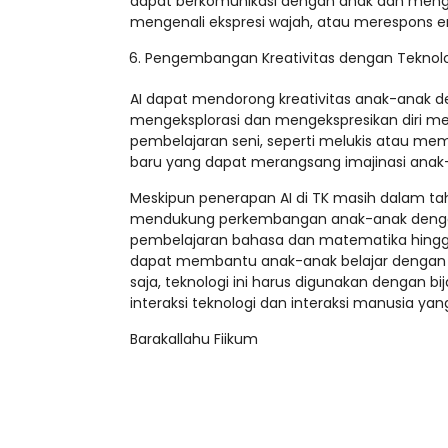
dapat berkomunikasi dengan anak dan meng
mengenali ekspresi wajah, atau merespons e
Pengembangan Kreativitas dengan Teknolo
AI dapat mendorong kreativitas anak-anak
mengeksplorasi dan mengekspresikan diri m
pembelajaran seni, seperti melukis atau mem
baru yang dapat merangsang imajinasi anak
Meskipun penerapan AI di TK masih dalam taha
mendukung perkembangan anak-anak denga
pembelajaran bahasa dan matematika hingga
dapat membantu anak-anak belajar dengan ca
saja, teknologi ini harus digunakan dengan 
interaksi teknologi dan interaksi manusia ya
Barakallahu Fiikum