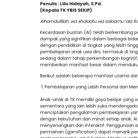
Penulis : Lilis Hidayah, S.Pd.
(Kepala TK YBIS SEKIP)
Alhamdulillah, wa shalaatu wa salaamu ‘ala Rosu
Kecerdasan buatan (AI) telah berkembang p
dampak yang signifikan dalam berbagai bidang
dengan pendidikan di tingkat yang lebih ting
pembelajaran anak usia dini, termasuk di tin
sedang dalam tahap perkembangan kognitif, s
memberikan manfaat besar dalam mendukung
Berikut adalah beberapa manfaat utama dari
Pembelajaran yang Lebih Personal dan M
Anak-anak di TK memiliki gaya belajar yang s
sementara yang lain lebih suka mendengark
menciptakan pengalaman pembelajaran yang
dengan kebutuhan dan minat setiap anak. A
menyenangkan dan interaktif. Penggunaan a
permainan (gamification) dapat menarik per