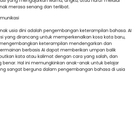
ikasi yang mengajarkan warna, angka, atau huruf melalui
ak merasa senang dan terlibat.
munikasi
anak usia dini adalah pengembangan keterampilan bahasa. AI
asi yang dirancang untuk memperkenalkan kosa kata baru,
a mengembangkan keterampilan mendengarkan dan
 permainan berbasis AI dapat memberikan umpan balik
utkan kata atau kalimat dengan cara yang salah, dan
 benar. Hal ini memungkinkan anak-anak untuk belajar
yang sangat berguna dalam pengembangan bahasa di usia