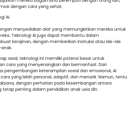
ajarkan mereka bagaimana berempati dengan orang lain,
mosi dengan cara yang sehat.
gi AI
 dengan menyediakan alat yang memungkinkan mereka untuk
ereka. Teknologi AI juga dapat membantu dalam
buat kerajinan, dengan memberikan instruksi atau ide-ide
-anak.
p awal, teknologi ini memiliki potensi besar untuk
n cara yang menyenangkan dan bermanfaat. Dari
 pengembangan keterampilan sosial dan emosional, AI
ra yang lebih personal, adaptif, dan menarik. Namun, tentu
bijaksana, dengan perhatian pada keseimbangan antara
ng tetap penting dalam pendidikan anak usia din.