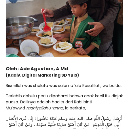
Oleh : Ade Agustian, A.Md.
(Kadiv. Digital Marketing SD YBIS)
Bismillah was shalatu was salamu ‘ala Rasulillah, wa ba’du,
Terlebih dahulu perlu dipahami bahwa anak kecil itu diajak
puasa. Dalilnya adalah hadits dari Rabi binti
Mu’awwid
radhiyallahu ‘anha
, ia berkata,
أَرْسَلَ رَسُولُ اللَّهِ صلى الله عليه وسلم غَدَاةَ عَاشُورَاءَ إِلَى قُرَى الأَنْصَارِ
الَّتِى حَوْلَ الْمَدِينَةِ : مَنْ كَانَ أَصْبَحَ صَائِمًا فَلْيُتِمَّ صَوْمَهُ ، وَمَنْ كَانَ أَصْبَحَ