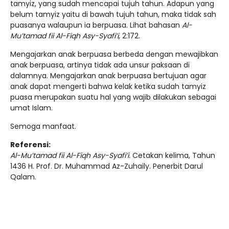
tamyiz, yang sudah mencapai tujuh tahun. Adapun yang
belum tamyiz yaitu di bawah tujuh tahun, maka tidak sah
puasanya walaupun ia berpuasa. Lihat bahasan
Al-
Mu’tamad fii Al-Fiqh Asy-Syafi’i
, 2:172.
Mengajarkan anak berpuasa berbeda dengan mewajibkan
anak berpuasa, artinya tidak ada unsur paksaan di
dalamnya. Mengajarkan anak berpuasa bertujuan agar
anak dapat mengerti bahwa kelak ketika sudah tamyiz
puasa merupakan suatu hal yang wajib dilakukan sebagai
umat Islam.
Semoga manfaat.
Referensi:
Al-Mu’tamad fii Al-Fiqh Asy-Syafi’i.
Cetakan kelima, Tahun
1436 H. Prof. Dr. Muhammad Az-Zuhaily. Penerbit Darul
Qalam.