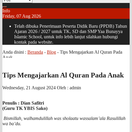
Info
Friday, 07 Aug 2026
Telah dibuka Penerimaan Peserta Didik Baru (PPDB) Tahun
Ajaran 2026 / 2027 untuk TK, SD dan SMP Yaa Bunayya
Islamic School, untuk info lebih lanjut silahkan hubungi
kontak pada website.
Anda disini :
Beranda
-
Blog
-
Tips Mengajarkan Al Quran Pada
Anak
Tips Mengajarkan Al Quran Pada Anak
Wednesday, 21 August 2024
Oleh : admin
Penulis : Dian Safitri
(Guru TK YBIS Sako)
Bismillah, walhamdulillah was sholaatu wassalam’ala Rasulillah
wa ba’du.