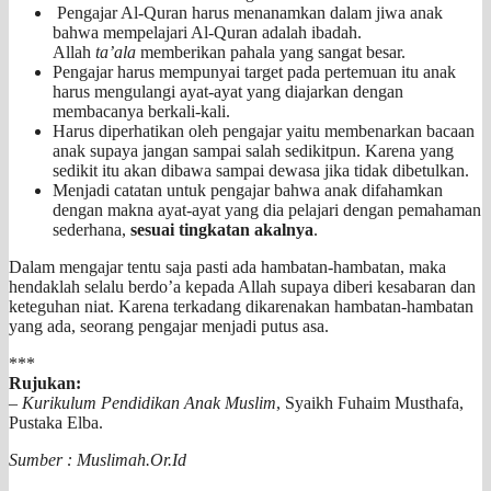
Pengajar Al-Quran harus menanamkan dalam jiwa anak
bahwa mempelajari Al-Quran adalah ibadah.
Allah
ta’ala
memberikan pahala yang sangat besar.
Pengajar harus mempunyai target pada pertemuan itu anak
harus mengulangi ayat-ayat yang diajarkan dengan
membacanya berkali-kali.
Harus diperhatikan oleh pengajar yaitu membenarkan bacaan
anak supaya jangan sampai salah sedikitpun. Karena yang
sedikit itu akan dibawa sampai dewasa jika tidak dibetulkan.
Menjadi catatan untuk pengajar bahwa anak difahamkan
dengan makna ayat-ayat yang dia pelajari dengan pemahaman
sederhana,
sesuai tingkatan akalnya
.
Dalam mengajar tentu saja pasti ada hambatan-hambatan, maka
hendaklah selalu berdo’a kepada Allah supaya diberi kesabaran dan
keteguhan niat. Karena terkadang dikarenakan hambatan-hambatan
yang ada, seorang pengajar menjadi putus asa.
***
Rujukan:
–
Kurikulum Pendidikan Anak Muslim
, Syaikh Fuhaim Musthafa,
Pustaka Elba.
Sumber : Muslimah.Or.Id