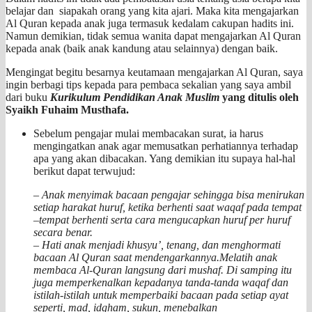
belajar dan siapakah orang yang kita ajari. Maka kita mengajarkan
Al Quran kepada anak juga termasuk kedalam cakupan hadits ini.
Namun demikian, tidak semua wanita dapat mengajarkan Al Quran
kepada anak (baik anak kandung atau selainnya) dengan baik.
Mengingat begitu besarnya keutamaan mengajarkan Al Quran, saya
ingin berbagi tips kepada para pembaca sekalian yang saya ambil
dari buku
Kurikulum Pendidikan Anak Muslim
yang ditulis oleh
Syaikh Fuhaim Musthafa.
Sebelum pengajar mulai membacakan surat, ia harus
mengingatkan anak agar memusatkan perhatiannya terhadap
apa yang akan dibacakan. Yang demikian itu supaya hal-hal
berikut dapat terwujud:
– Anak menyimak bacaan pengajar sehingga bisa menirukan
setiap harakat huruf, ketika berhenti saat waqaf pada tempat
–tempat berhenti serta cara mengucapkan huruf per huruf
secara benar.
– Hati anak menjadi khusyu’, tenang, dan menghormati
bacaan Al Quran saat mendengarkannya.Melatih anak
membaca Al-Quran langsung dari mushaf. Di samping itu
juga memperkenalkan kepadanya tanda-tanda waqaf dan
istilah-istilah untuk memperbaiki bacaan pada setiap ayat
seperti, mad, idgham, sukun, menebalkan