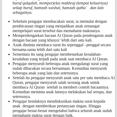
huruf qalqalah, memperjelas makhraj (tempat keluarnya)
setiap huruf, hamzah washal, hamzah qatha’ dan lain
sebagainya.
Sebelum pengajar membacakan surat, ia memulai dengan
pembicaraan ringan yang menjadikan anak semangat
mempelajari surat tersebut dan memahami maknanya.
Memperdengarkan bacaan Al Quran pada pendengaran anak
dengan bacaan yang khusyu’ lebih dari satu kali.
Anak diminta membaca surat itu sepenggal –penggal secara
bersama-sama lebih dari satu kali
Sementara itu sang pengajar membenarkan kesalahan-
kesalahan yang terjadi pada anak saat membaca Al Quran.
Pengajar menyuruh beberapa anak mengulangi surat yang
sudah dibacakan secara bersamaan. Kemudian menyuruh
beberapa anak yang lain dan seterusnya.
Setelah itu pengajar menyuruh anak satu per satu membaca Al
Quran, pengajar menyuruh salah seorang anak untuk
membaca Al Quran setelah ia memberi contoh bacaannya.
Kemudian meminta anak lainnya melakukan hal serupa, dan
seterusnya.
Pengajar hendaknya mendiskusikan makna surat kepada
anak dengan memberikan pertanyaan ringan. Hingga
pengajar benar-benar mengetahui bahwa seluruh anak sudah
memahami makna surat dengan baik.