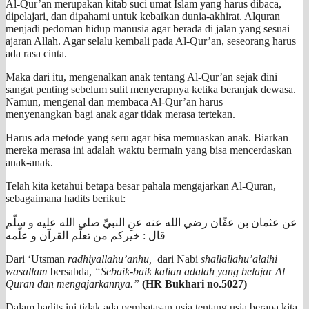
Al-Qur’an merupakan kitab suci umat Islam yang harus dibaca,
dipelajari, dan dipahami untuk kebaikan dunia-akhirat. Alquran
menjadi pedoman hidup manusia agar berada di jalan yang sesuai
ajaran Allah. Agar selalu kembali pada Al-Qur’an, seseorang harus
ada rasa cinta.
Maka dari itu, mengenalkan anak tentang Al-Qur’an sejak dini
sangat penting sebelum sulit menyerapnya ketika beranjak dewasa.
Namun, mengenal dan membaca Al-Qur’an harus
menyenangkan bagi anak agar tidak merasa tertekan.
Harus ada metode yang seru agar bisa memuaskan anak. Biarkan
mereka merasa ini adalah waktu bermain yang bisa mencerdaskan
anak-anak.
Telah kita ketahui betapa besar pahala mengajarkan Al-Quran,
sebagaimana hadits berikut:
عن عثمان بن عفّان رضي الله عنه عنِ النبيِّ صلى الله عليه و سلّم
قال : خيركم من تعلّم القرآن و علّمه
Dari ‘Utsman
radhiyallahu’anhu,
dari Nabi
shallallahu’alaihi
wasallam
bersabda,
“Sebaik-baik kalian adalah yang belajar Al
Quran dan mengajarkannya.”
(HR Bukhari no.5027)
Dalam hadits ini tidak ada pembatasan usia tentang usia berapa kita