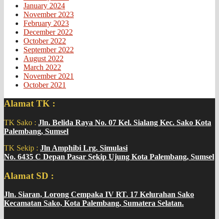
January 2024
November 2023
February 2023
December 2022
October 2022
September 2022
August 2022
March 2022
November 2021
October 2021
Alamat TK :
TK Sako :
Jln. Belida Raya No. 07 Kel. Sialang Kec. Sako Kota
Palembang, Sumsel
TK Sekip :
Jln Amphibi Lrg. Simulasi
No. 6435 C Depan Pasar Sekip Ujung Kota Palembang, Sumsel
Alamat SD :
Jln. Siaran, Lorong Cempaka IV RT. 17 Kelurahan Sako
Kecamatan Sako, Kota Palembang, Sumatera Selatan.