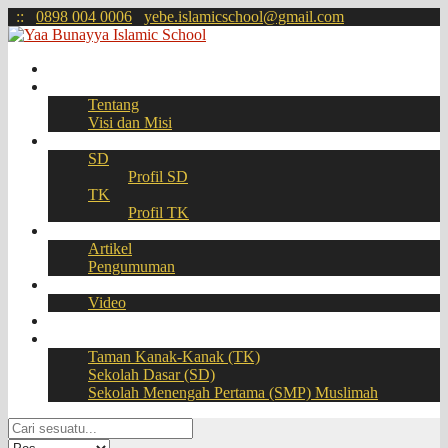
:
:
0898 004 0006
yebe.islamicschool@gmail.com
Beranda
Profil
Tentang
Visi dan Misi
Akademik
SD
Profil SD
TK
Profil TK
Berita
Artikel
Pengumuman
Galeri
Video
Download
BOOKING SEAT – PPDB Online
Taman Kanak-Kanak (TK)
Sekolah Dasar (SD)
Sekolah Menengah Pertama (SMP) Muslimah