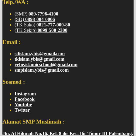
Telp./WA :
(SMP)
089-7796-4100
(SD)
0898-004-0006
(TK Sako)
0821-777-000-80
(TK Sekip)
0899-500-2300
Email :
sdislam.ybis@gmail.com
tkislam.ybis@gmail.com
yebe.islamicschool@gmail.com
smpislam.ybis@gmail.com
Sosmed :
Instagram
Facebook
Youtube
Twitter
Alamat SMP Muslimah :
Jln. Al Hikmah No.16, Kel. 8 ilir Kec. Ilir Timur III Palembang,