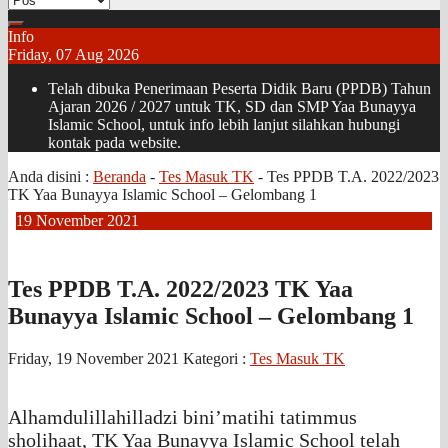
Info
Friday, 07 Aug 2026
Telah dibuka Penerimaan Peserta Didik Baru (PPDB) Tahun
Ajaran 2026 / 2027 untuk TK, SD dan SMP Yaa Bunayya
Islamic School, untuk info lebih lanjut silahkan hubungi
kontak pada website.
Anda disini :
Beranda
-
Tes Masuk TK
-
Tes PPDB T.A. 2022/2023
TK Yaa Bunayya Islamic School – Gelombang 1
19
November
2021
Tes PPDB T.A. 2022/2023 TK Yaa
Bunayya Islamic School – Gelombang 1
Friday, 19 November 2021
Kategori :
Tes Masuk TK
Alhamdulillahilladzi bini’matihi tatimmus
sholihaat, TK Yaa Bunayya Islamic School telah