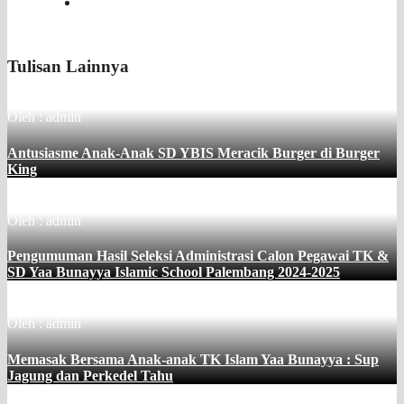
Tulisan Lainnya
Oleh : admin
Antusiasme Anak-Anak SD YBIS Meracik Burger di Burger
King
Oleh : admin
Pengumuman Hasil Seleksi Administrasi Calon Pegawai TK &
SD Yaa Bunayya Islamic School Palembang 2024-2025
Oleh : admin
Memasak Bersama Anak-anak TK Islam Yaa Bunayya : Sup
Jagung dan Perkedel Tahu