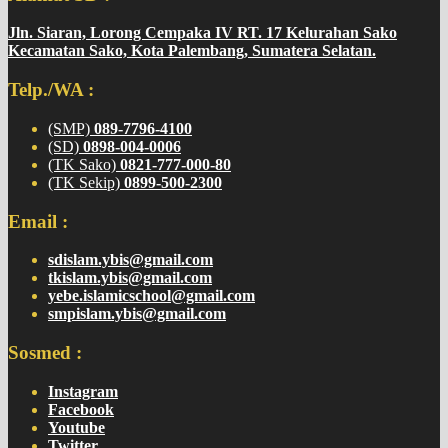
Jln. Siaran, Lorong Cempaka IV RT. 17 Kelurahan Sako
Kecamatan Sako, Kota Palembang, Sumatera Selatan.
Telp./WA :
(SMP)
089-7796-4100
(SD)
0898-004-0006
(TK Sako)
0821-777-000-80
(TK Sekip)
0899-500-2300
Email :
sdislam.ybis@gmail.com
tkislam.ybis@gmail.com
yebe.islamicschool@gmail.com
smpislam.ybis@gmail.com
Sosmed :
Instagram
Facebook
Youtube
Twitter