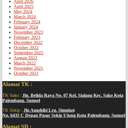
April 2026
April 2025
May 2024
March 2024
February 2024
January 2024
November 2023
February 2023
December 2022
October 2022
September 2022
August 2022
March 2022
November 2021
October 2021
Alamat TK :
TK Sako :
Jln. Belida Raya No. 07 Kel. Sialang Kec. Sako Kota
Palembang, Sumsel
TK Sekip :
Jln Amphibi Lrg. Simulasi
No. 6435 C Depan Pasar Sekip Ujung Kota Palembang, Sumsel
Alamat SD :