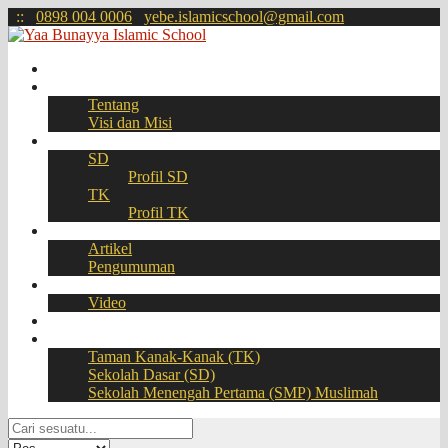
:
:
0898 004 0006
yebe.islamicschool@gmail.com
Beranda
Profil
Tentang
Visi dan Misi
Akademik
SD
Profil SD
TK
Profil TK
Berita
Artikel
Pengumuman
Galeri
Video
Download
BOOKING SEAT – PPDB Online
Taman Kanak-Kanak (TK)
Sekolah Dasar (SD)
Sekolah Menengah Pertama (SMP) Muslimah