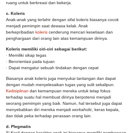
ruang untuk berkreasi dan bekerja.
c.
Koleris
Anak-anak yang terlahir dengan sifat koleris biasanya cocok
menjadi pemimpin saat dewasa kelak. Anak
berkepribadian
koleris
cenderung mencari kesetiaan dan
penghargaan dari orang lain atas kemampuan dirinya.
Koleris memiliki ciri-ciri sebagai berikut:
· Memiliki sikap tegas
· Berorientasi pada tujuan
· Dapat mengatur sebuah tindakan dengan cepat
Biasanya anak koleris juga menyukai tantangan dan dapat
dengan mudah menyelesaikan tugas yang sulit sekalipun.
Kedisiplinan
dan kemampuan mereka untuk tetap fokus
terhadap suatu hal membuat dirinya berpotensi menjadi
seorang pemimpin yang baik. Namun, hal tersebut juga dapat
menyebabkan diri mereka menjadi
workaholic
, keras kepala,
dan tidak peka terhadap perasaan orang lain.
d.
Plegmatis
Si Kecil dengan karakter anak ini biasanya memiliki pembawaan