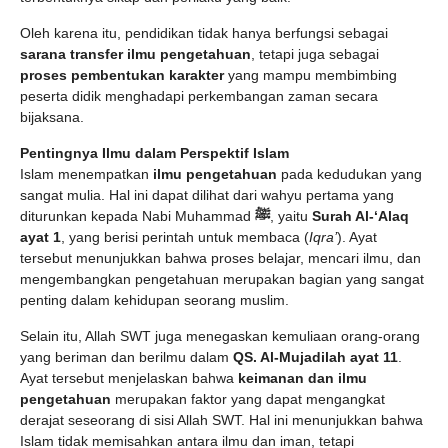
Oleh karena itu, pendidikan tidak hanya berfungsi sebagai
sarana transfer ilmu pengetahuan
, tetapi juga sebagai
proses pembentukan karakter
yang mampu membimbing
peserta didik menghadapi perkembangan zaman secara
bijaksana.
Pentingnya Ilmu dalam Perspektif Islam
Islam menempatkan
ilmu pengetahuan
pada kedudukan yang
sangat mulia. Hal ini dapat dilihat dari wahyu pertama yang
diturunkan kepada Nabi Muhammad
ﷺ
, yaitu
Surah Al-‘Alaq
ayat 1
, yang berisi perintah untuk membaca (
Iqra’
). Ayat
tersebut menunjukkan bahwa proses belajar, mencari ilmu, dan
mengembangkan pengetahuan merupakan bagian yang sangat
penting dalam kehidupan seorang muslim.
Selain itu, Allah SWT juga menegaskan kemuliaan orang-orang
yang beriman dan berilmu dalam
QS. Al-Mujadilah ayat 11
.
Ayat tersebut menjelaskan bahwa
keimanan dan ilmu
pengetahuan
merupakan faktor yang dapat mengangkat
derajat seseorang di sisi Allah SWT. Hal ini menunjukkan bahwa
Islam tidak memisahkan antara ilmu dan iman, tetapi