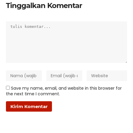
Tinggalkan Komentar
Save my name, email, and website in this browser for
the next time I comment.