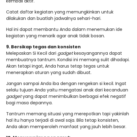
kembali aktif.
Catat daftar kegiatan yang memungkinkan untuk
dilakukan dan buatlah jadwalnya sehari-hari.
Hal ini dapat membantu Anda dalam menemukan ide
kegiatan yang menarik agar anak tidak bosan.
9
. Bersikap tegas dan konsisten
Melepaskan Si Kecil dari
gadget
kesayangannya dapat
membuatnya tantrum. Kondisi ini memang sulit dihadapi.
Akan tetapi ingat, Anda harus tetap tegas untuk
menerapkan aturan yang sudah dibuat.
Jangan sampai Anda iba dengan rengekan si kecil. Ingat
selalu tujuan Anda yaitu mengatasi anak dari kecanduan
gadget
yang dapat menimbulkan berbagai efek negatif
bagi masa depannya.
Tantrum memang situasi yang merepotkan tapi yakinlah
hal itu hanya terjadi di awal saja. Bila tetap konsisten,
Anda akan memperoleh manfaat yang jauh lebih besar.