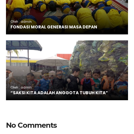
Oleh : admin
FONDASI MORAL GENERASI MASA DEPAN
Oleh : admin
“SAKSI KITA ADALAH ANGGOTA TUBUH KITA”
No Comments