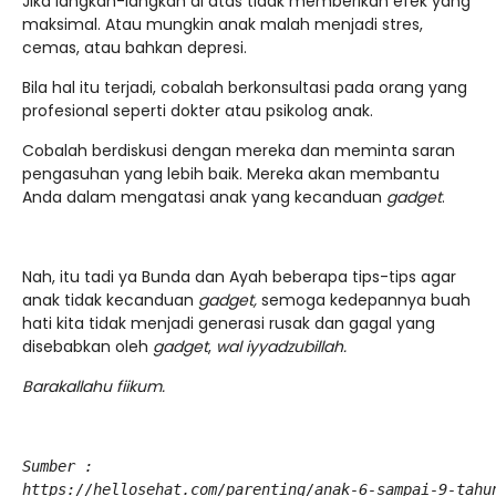
Jika langkah-langkah di atas tidak memberikan efek yang
maksimal. Atau mungkin anak malah menjadi stres,
cemas, atau bahkan depresi.
Bila hal itu terjadi, cobalah berkonsultasi pada orang yang
profesional seperti dokter atau psikolog anak.
Cobalah berdiskusi dengan mereka dan meminta saran
pengasuhan yang lebih baik. Mereka akan membantu
Anda dalam mengatasi anak yang kecanduan
gadget
.
Nah, itu tadi ya Bunda dan Ayah beberapa tips-tips agar
anak tidak kecanduan
gadget,
semoga kedepannya buah
hati kita tidak menjadi generasi rusak dan gagal yang
disebabkan oleh
gadget
,
wal iyyadzubillah.
Barakallahu fiikum.
Sumber :
https://hellosehat.com/parenting/anak-6-sampai-9-tahu