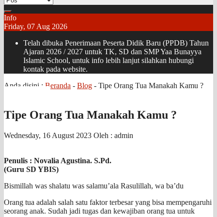
Info
Friday, 07 Aug 2026
Telah dibuka Penerimaan Peserta Didik Baru (PPDB) Tahun
Ajaran 2026 / 2027 untuk TK, SD dan SMP Yaa Bunayya
Islamic School, untuk info lebih lanjut silahkan hubungi
kontak pada website.
Anda disini :
Beranda
-
Blog
-
Tipe Orang Tua Manakah Kamu ?
Tipe Orang Tua Manakah Kamu ?
Wednesday, 16 August 2023
Oleh : admin
Penulis : Novalia Agustina. S.Pd.
(Guru SD YBIS)
Bismillah was shalatu was salamu’ala Rasulillah, wa ba’du
Orang tua adalah salah satu faktor terbesar yang bisa mempengaruhi
seorang anak. Sudah jadi tugas dan kewajiban orang tua untuk