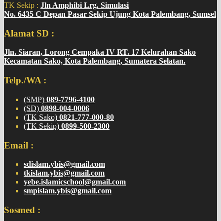
TK Sekip :
Jln Amphibi Lrg. Simulasi
No. 6435 C Depan Pasar Sekip Ujung Kota Palembang, Sumsel
Alamat SD :
Jln. Siaran, Lorong Cempaka IV RT. 17 Kelurahan Sako
Kecamatan Sako, Kota Palembang, Sumatera Selatan.
Telp./WA :
(SMP)
089-7796-4100
(SD)
0898-004-0006
(TK Sako)
0821-777-000-80
(TK Sekip)
0899-500-2300
Email :
sdislam.ybis@gmail.com
tkislam.ybis@gmail.com
yebe.islamicschool@gmail.com
smpislam.ybis@gmail.com
Sosmed :