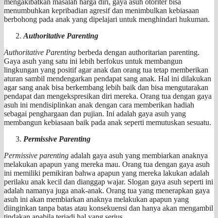
mengakibatkan masalah harga diri, gaya asuh otoriter bisa
menumbuhkan kepribadian agresif dan menimbulkan kebiasaan
berbohong pada anak yang dipelajari untuk menghindari hukuman.
Authoritative Parenting
Authoritative Parenting
berbeda dengan authoritarian parenting.
Gaya asuh yang satu ini lebih berfokus untuk membangun
lingkungan yang positif agar anak dan orang tua tetap memberikan
aturan sambil mendengarkan pendapat sang anak. Hal ini dilakukan
agar sang anak bisa berkembang lebih baik dan bisa mengutarakan
pendapat dan mengekspresikan diri mereka. Orang tua dengan gaya
asuh ini mendisiplinkan anak dengan cara memberikan hadiah
sebagai penghargaan dan pujian. Ini adalah gaya asuh yang
membangun kebiasaan baik pada anak seperti memutuskan sesuatu.
Permissive Parenting
Permissive parenting
adalah gaya asuh yang membiarkan anaknya
melakukan apapun yang mereka mau. Orang tua dengan gaya asuh
ini memiliki pemikiran bahwa apapun yang mereka lakukan adalah
perilaku anak kecil dan dianggap wajar. Slogan gaya asuh seperti ini
adalah namanya juga anak-anak. Orang tua yang menerapkan gaya
asuh ini akan membiarkan anaknya melakukan apapun yang
diinginkan tanpa batas atau konsekuensi dan hanya akan mengambil
tindakan apabila terjadi hal yang serius.