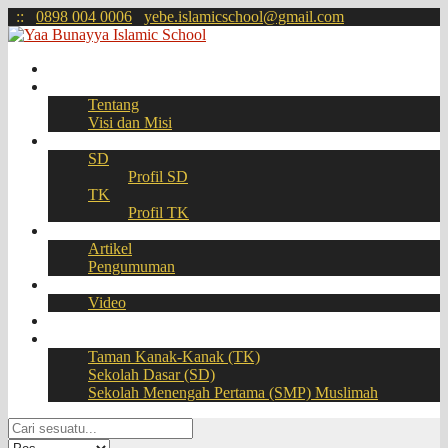
:
:
0898 004 0006
yebe.islamicschool@gmail.com
Beranda
Profil
Tentang
Visi dan Misi
Akademik
SD
Profil SD
TK
Profil TK
Berita
Artikel
Pengumuman
Galeri
Video
Download
BOOKING SEAT – PPDB Online
Taman Kanak-Kanak (TK)
Sekolah Dasar (SD)
Sekolah Menengah Pertama (SMP) Muslimah