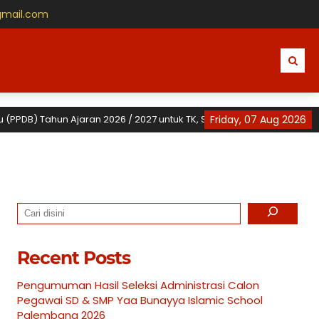
gmail.com
ahun Ajaran 2026 / 2027 untuk TK, SD dan SMP Yaa Bunayya Islamic Sch
Friday, 07 Aug 2026
Search
Recent Posts
Pengumuman Hasil Seleksi Administrasi Calon
Pegawai SD & SMP Yaa Bunayya Islamic School
Palembang 2026