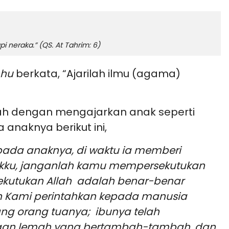
pi neraka.”
(QS. At Tahrim: 6)
nhu
berkata, “Ajarilah ilmu (agama)
ah dengan mengajarkan anak seperti
anaknya berikut ini,
pada anaknya, di waktu ia memberi
akku, janganlah kamu mempersekutukan
ekutukan Allah adalah benar-benar
an Kami perintahkan kepada manusia
ng orang tuanya; ibunya telah
an lemah yang bertambah-tambah, dan