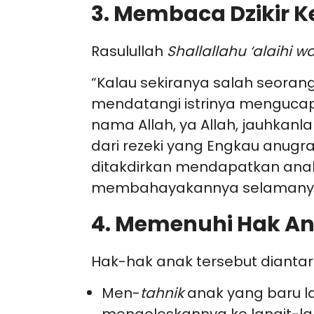
3. Membaca Dzikir K
Rasulullah
Shallallahu ‘alaihi w
“Kalau sekiranya salah seoran
mendatangi istrinya mengucap
nama Allah, ya Allah, jauhkanl
dari rezeki yang Engkau anugr
ditakdirkan mendapatkan anak
membahayakannya selamanya”.
4. Memenuhi Hak An
Hak-hak anak tersebut dianta
Men-
tahnik
anak yang baru l