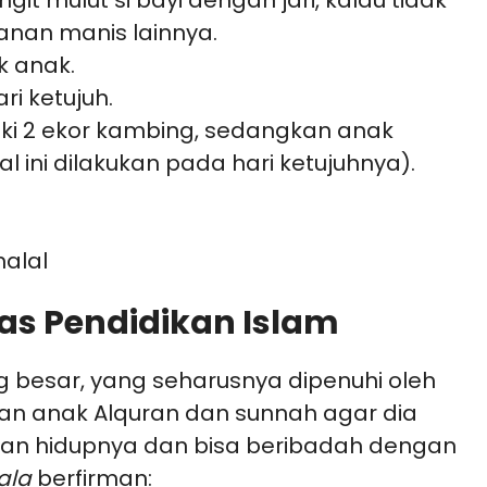
it mulut si bayi dengan jari, kalau tidak
nan manis lainnya.
k anak.
i ketujuh.
ki 2 ekor kambing, sedangkan anak
 ini dilakukan pada hari ketujuhnya).
alal
tas Pendidikan Islam
g besar, yang seharusnya dipenuhi oleh
an anak Alquran dan sunnah agar dia
uan hidupnya dan bisa beribadah dengan
ala
berfirman: