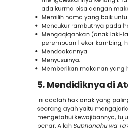
mengoleskannya ke langit-lang
ada kurma bisa dengan maka
Memilih nama yang baik untu
Mencukur rambutnya pada har
Mengaqiqahkan (anak laki-la
perempuan 1 ekor kambing, hal
Mendoakannya.
Menyusuinya.
Memberikan makanan yang h
5. Mendidiknya di A
Ini adalah hak anak yang palin
seorang ayah yaitu mengajark
mengetahui kewajibannya, tuj
benar, Allah
Subhanahu wa Ta’