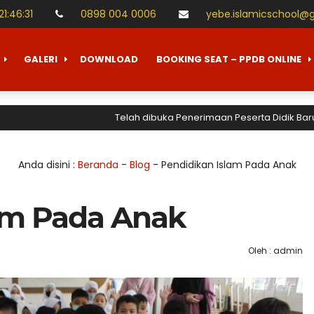
21
:
46
:
32
0898 004 0006
yebe.islamicschool@
GALERI
DOWNLOAD
BOOKING SEAT – PPDB ONLINE
Telah dibuka Penerimaan Peserta Didik Baru (PPDB) T
Anda disini :
Beranda
-
Blog
-
Pendidikan Islam Pada Anak
am Pada Anak
Oleh : admin