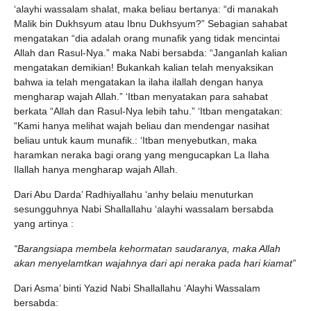
‘alayhi wassalam shalat, maka beliau bertanya: “di manakah
Malik bin Dukhsyum atau Ibnu Dukhsyum?” Sebagian sahabat
mengatakan “dia adalah orang munafik yang tidak mencintai
Allah dan Rasul-Nya.” maka Nabi bersabda: “Janganlah kalian
mengatakan demikian! Bukankah kalian telah menyaksikan
bahwa ia telah mengatakan la ilaha ilallah dengan hanya
mengharap wajah Allah.” ‘Itban menyatakan para sahabat
berkata “Allah dan Rasul-Nya lebih tahu.” ‘Itban mengatakan:
“Kami hanya melihat wajah beliau dan mendengar nasihat
beliau untuk kaum munafik.: ‘Itban menyebutkan, maka
haramkan neraka bagi orang yang mengucapkan La Ilaha
Ilallah hanya mengharap wajah Allah.
Dari Abu Darda’ Radhiyallahu ‘anhy belaiu menuturkan
sesungguhnya Nabi Shallallahu ‘alayhi wassalam bersabda
yang artinya :
“Barangsiapa membela kehormatan saudaranya, maka Allah
akan menyelamtkan wajahnya dari api neraka pada hari kiamat”
Dari Asma’ binti Yazid Nabi Shallallahu ‘Alayhi Wassalam
bersabda: