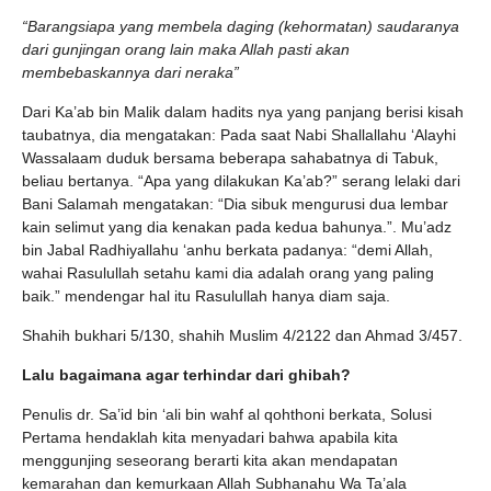
“Barangsiapa yang membela daging (kehormatan) saudaranya
dari gunjingan orang lain maka Allah pasti akan
membebaskannya dari neraka”
Dari Ka’ab bin Malik dalam hadits nya yang panjang berisi kisah
taubatnya, dia mengatakan: Pada saat Nabi Shallallahu ‘Alayhi
Wassalaam duduk bersama beberapa sahabatnya di Tabuk,
beliau bertanya. “Apa yang dilakukan Ka’ab?” serang lelaki dari
Bani Salamah mengatakan: “Dia sibuk mengurusi dua lembar
kain selimut yang dia kenakan pada kedua bahunya.”. Mu’adz
bin Jabal Radhiyallahu ‘anhu berkata padanya: “demi Allah,
wahai Rasulullah setahu kami dia adalah orang yang paling
baik.” mendengar hal itu Rasulullah hanya diam saja.
Shahih bukhari 5/130, shahih Muslim 4/2122 dan Ahmad 3/457.
Lalu bagaimana agar terhindar dari ghibah?
Penulis dr. Sa’id bin ‘ali bin wahf al qohthoni berkata, Solusi
Pertama hendaklah kita menyadari bahwa apabila kita
menggunjing seseorang berarti kita akan mendapatan
kemarahan dan kemurkaan Allah Subhanahu Wa Ta’ala