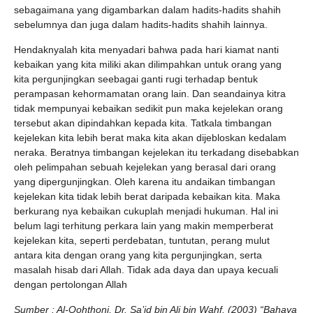
sebagaimana yang digambarkan dalam hadits-hadits shahih
sebelumnya dan juga dalam hadits-hadits shahih lainnya.
Hendaknyalah kita menyadari bahwa pada hari kiamat nanti
kebaikan yang kita miliki akan dilimpahkan untuk orang yang
kita pergunjingkan seebagai ganti rugi terhadap bentuk
perampasan kehormamatan orang lain. Dan seandainya kitra
tidak mempunyai kebaikan sedikit pun maka kejelekan orang
tersebut akan dipindahkan kepada kita. Tatkala timbangan
kejelekan kita lebih berat maka kita akan dijebloskan kedalam
neraka. Beratnya timbangan kejelekan itu terkadang disebabkan
oleh pelimpahan sebuah kejelekan yang berasal dari orang
yang dipergunjingkan. Oleh karena itu andaikan timbangan
kejelekan kita tidak lebih berat daripada kebaikan kita. Maka
berkurang nya kebaikan cukuplah menjadi hukuman. Hal ini
belum lagi terhitung perkara lain yang makin memperberat
kejelekan kita, seperti perdebatan, tuntutan, perang mulut
antara kita dengan orang yang kita pergunjingkan, serta
masalah hisab dari Allah. Tidak ada daya dan upaya kecuali
dengan pertolongan Allah
Sumber : Al-Qohthoni, Dr. Sa’id bin Ali bin Wahf. (2003) “Bahaya