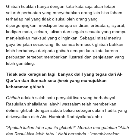
Ghibah tidaklah hanya dengan kata-kata saja akan tetapi
seluruh perbuatan yang mneyebabkan orang lain bisa faham
terhadap hal yang tidak disukai oleh orang yang
dipergunjingkan, meskipun berupa sindiran, erbuatan,, isyarat,
kedipan mata, celaan, tulisan dan segala sesuatu yang mampu
menjelaskan maksud yang diinginkan. Sebagai misal meniru
gaya berjalan seseorang. Itu semua termasuk ghibah bahkan
lebih berbahaya daripada ghibah dengan kata-kata karena
perbuatan tersebut memberikan ilustrasi dan penjelasan yang
lebih gambling.
Tidak ada keraguan lagi, banyak dalil yang tegas dari Al-
Qur’an dan Sunnah seta
ijmak
yang munujukkan
keharaman ghibah.
Ghibah
adalah salah satu penyakit lisan yang berbahayal.
Rasulullah shallallahu ‘alayhi wassalam telah memberikan
definisi ghibah dengan sabda beliau sebagai dalam hadits yang
diriwayatkan oleh Abu Hurairah Radhiyallahu’anhu
“Apakah kalian tahu apa itu ghibah?” Mereka mengatakan “Allah
dan Rasul-Nya lebih tahu.” Nabi bersabda : “membicarakan