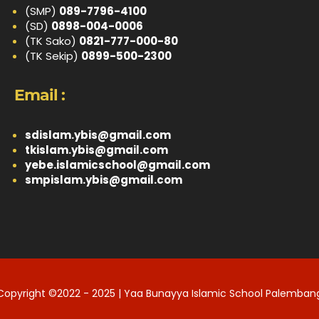
(SMP)
089-7796-4100
(SD)
0898-004-0006
(TK Sako)
0821-777-000-80
(TK Sekip)
0899-500-2300
Email :
sdislam.ybis@gmail.com
tkislam.ybis@gmail.com
yebe.islamicschool@gmail.com
smpislam.ybis@gmail.com
Copyright ©2022 - 2025 | Yaa Bunayya Islamic School Palemban