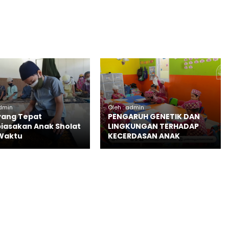
admin
Oleh : admin
yang Tepat
PENGARUH GENETIK DAN
asakan Anak Sholat
LINGKUNGAN TERHADAP
Waktu
KECERDASAN ANAK