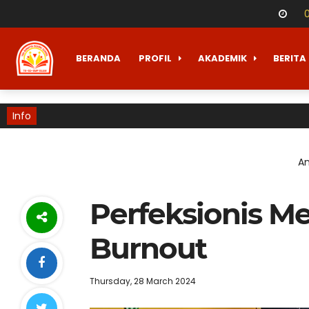
BERANDA
PROFIL
AKADEMIK
BERITA
Info
An
Perfeksionis M
Burnout
Thursday, 28 March 2024