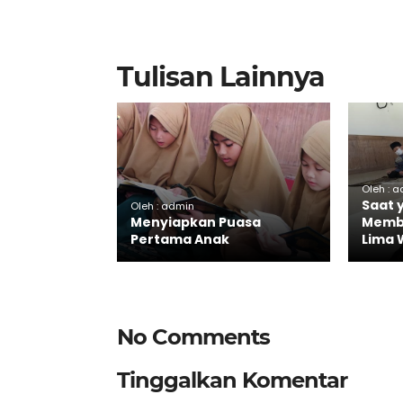
Tulisan Lainnya
Oleh : 
Saat 
Oleh : admin
Menyiapkan Puasa
Membi
Pertama Anak
Lima 
No Comments
Tinggalkan Komentar