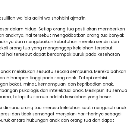
ulillah wa ‘ala aalihi wa shohbihi ajma’in.
sar dalam hidup. Setiap orang tua pasti akan memberikan
n anaknya, hal tersebut mengakibatkan orang tua banyak
naknya dan mengabaikan kebutuhan mereka sendiri dan
ekali orang tua yang menganggap kelelahan tersebut
hal hal tersebut dapat berdampak buruk pada kesehatan
t anak melakukan sesuatu secara sempurna. Mereka bahkan
h harapan tinggi pada sang anak. Tetapi ambisi
ngan bakat, minat, kemampuan, dan kepribadian anak.
angan psikologis dan intelektual anak. Meskipun itu semua
urna, tetapi itu semua adalah kesalahan yang besar.
disi dimana orang tua merasa kelelahan saat mengasuh anak.
epresi dan tidak semangat menjalani hari-harinya sebagai
k buruk antara hubungan anak dan orang tua dan dapat