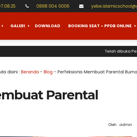
07
:
08
:
26
0898 004 0006
yebe.islamicschool
GALERI
DOWNLOAD
BOOKING SEAT – PPDB ONLINE
Telah dibuka Penerimaa
da disini :
Beranda
-
Blog
-
Perfeksionis Membuat Parental Burn
embuat Parental
Oleh : admin