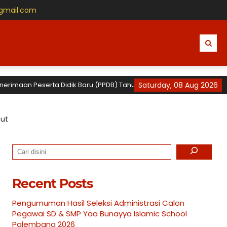
@gmail.com
n Peserta Didik Baru (PPDB) Tahun Ajaran 2026 / 2027 untuk TK, SD da
Saturday, 08 Aug 2026
out
Search
Recent Posts
Pengumuman Hasil Seleksi Administrasi Calon
Pegawai SD & SMP Yaa Bunayya Islamic School
Palembang 2026