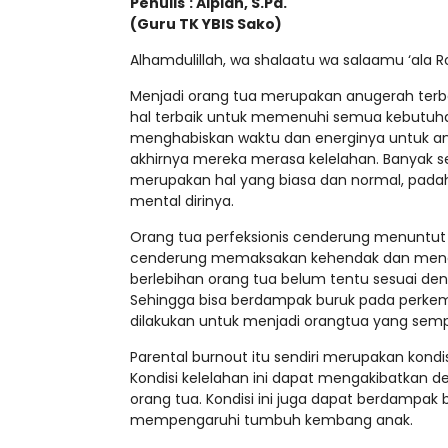
Penulis
: Alpiah, S.Pd.
(Guru TK YBIS Sako)
Alhamdulillah, wa shalaatu wa salaamu ‘ala Ros
Menjadi orang tua merupakan anugerah terbe
hal terbaik untuk memenuhi semua kebutuha
menghabiskan waktu dan energinya untuk a
akhirnya mereka merasa kelelahan. Banyak s
merupakan hal yang biasa dan normal, pada
mental dirinya.
Orang tua perfeksionis cenderung menuntu
cenderung memaksakan kehendak dan menaru
berlebihan orang tua belum tentu sesuai de
Sehingga bisa berdampak buruk pada perkemb
dilakukan untuk menjadi orangtua yang semp
Parental burnout itu sendiri merupakan kon
Kondisi kelelahan ini dapat mengakibatkan d
orang tua. Kondisi ini juga dapat berdampa
mempengaruhi tumbuh kembang anak.