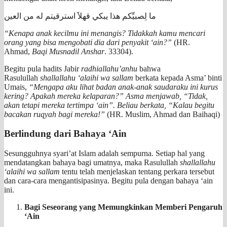
ما لِصبيِّكم هذا يبكي قهلاََ استرقيتم له من العين
“Kenapa anak kecilmu ini menangis? Tidakkah kamu mencari
orang yang bisa mengobati dia dari penyakit ‘ain?”
(HR.
Ahmad,
Baqi Musnadil Anshar
. 33304).
Begitu pula hadits Jabir
radhiallahu’anhu
bahwa
Rasulullah
shallallahu ‘alaihi wa sallam
berkata kepada Asma’ binti
Umais,
“Mengapa aku lihat badan anak-anak saudaraku ini kurus
kering? Apakah mereka kelaparan?” Asma menjawab, “Tidak,
akan tetapi mereka tertimpa ‘ain”. Beliau berkata, “Kalau begitu
bacakan ruqyah bagi mereka!”
(HR. Muslim, Ahmad dan Baihaqi)
Berlindung dari Bahaya ‘Ain
Sesungguhnya syari’at Islam adalah sempurna. Setiap hal yang
mendatangkan bahaya bagi umatnya, maka Rasulullah
shallallahu
‘alaihi wa sallam
tentu telah menjelaskan tentang perkara tersebut
dan cara-cara mengantisipasinya. Begitu pula dengan bahaya ‘ain
ini.
Bagi Seseorang yang Memungkinkan Memberi Pengaruh
‘Ain