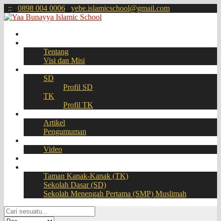
:
:
0898 004 0006
yebe.islamicschool@gmail.com
Beranda
Profil
Tentang
Visi dan Misi
Akademik
SD
Profil SD
TK
Profil TK
Berita
Artikel
Pengumuman
Galeri
Video
Download
BOOKING SEAT – PPDB Online
Taman Kanak-Kanak (TK)
Sekolah Dasar (SD)
Sekolah Menengah Pertama (SMP) Muslimah