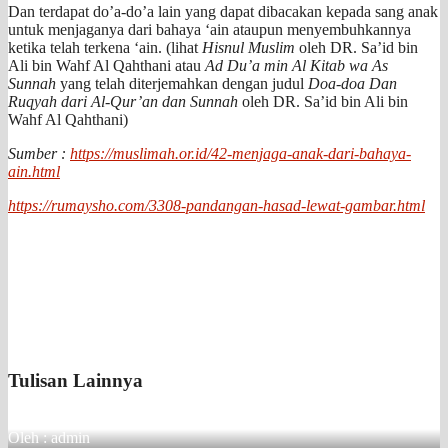
Dan terdapat do’a-do’a lain yang dapat dibacakan kepada sang anak
untuk menjaganya dari bahaya ‘ain ataupun menyembuhkannya
ketika telah terkena ‘ain. (lihat
Hisnul Muslim
oleh DR. Sa’id bin
Ali bin Wahf Al Qahthani atau
Ad Du’a min Al Kitab wa As
Sunnah
yang telah diterjemahkan dengan judul
Doa-doa Dan
Ruqyah dari Al-Qur’an dan Sunnah
oleh DR. Sa’id bin Ali bin
Wahf Al Qahthani)
Sumber :
https://muslimah.or.id/42-menjaga-anak-dari-bahaya-
ain.html
https://rumaysho.com/3308-pandangan-hasad-lewat-gambar.html
Tulisan Lainnya
Oleh : admin