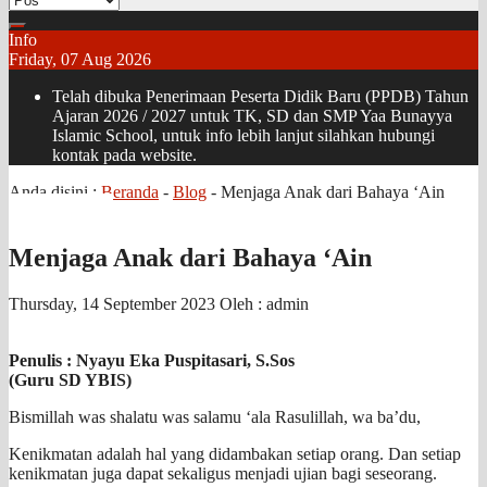
Info
Friday, 07 Aug 2026
Telah dibuka Penerimaan Peserta Didik Baru (PPDB) Tahun
Ajaran 2026 / 2027 untuk TK, SD dan SMP Yaa Bunayya
Islamic School, untuk info lebih lanjut silahkan hubungi
kontak pada website.
Anda disini :
Beranda
-
Blog
-
Menjaga Anak dari Bahaya ‘Ain
Menjaga Anak dari Bahaya ‘Ain
Thursday, 14 September 2023
Oleh : admin
Penulis :
Nyayu Eka Puspitasari, S.Sos
(
Guru SD YBIS
)
Bismillah was shalatu was salamu ‘ala Rasulillah, wa ba’du,
Kenikmatan adalah hal yang didambakan setiap orang. Dan setiap
kenikmatan juga dapat sekaligus menjadi ujian bagi seseorang.