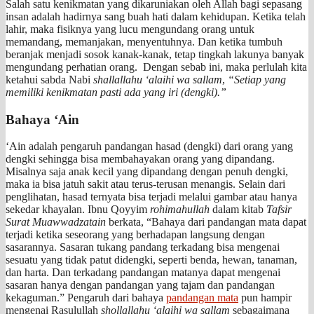
Salah satu kenikmatan yang dikaruniakan oleh Allah bagi sepasang
insan adalah hadirnya sang buah hati dalam kehidupan. Ketika telah
lahir, maka fisiknya yang lucu mengundang orang untuk
memandang, memanjakan, menyentuhnya. Dan ketika tumbuh
beranjak menjadi sosok kanak-kanak, tetap tingkah lakunya banyak
mengundang perhatian orang. Dengan sebab ini, maka perlulah kita
ketahui sabda Nabi
shallallahu ‘alaihi wa sallam
,
“Setiap yang
memiliki kenikmatan pasti ada yang iri (dengki).”
Bahaya ‘Ain
‘Ain adalah pengaruh pandangan hasad (dengki) dari orang yang
dengki sehingga bisa membahayakan orang yang dipandang.
Misalnya saja anak kecil yang dipandang dengan penuh dengki,
maka ia bisa jatuh sakit atau terus-terusan menangis. Selain dari
penglihatan, hasad ternyata bisa terjadi melalui gambar atau hanya
sekedar khayalan. Ibnu Qoyyim
rohimahullah
dalam kitab
Tafsir
Surat Muawwadzatain
berkata, “Bahaya dari pandangan mata dapat
terjadi ketika seseorang yang berhadapan langsung dengan
sasarannya. Sasaran tukang pandang terkadang bisa mengenai
sesuatu yang tidak patut didengki, seperti benda, hewan, tanaman,
dan harta. Dan terkadang pandangan matanya dapat mengenai
sasaran hanya dengan pandangan yang tajam dan pandangan
kekaguman.” Pengaruh dari bahaya
pandangan mata
pun hampir
mengenai Rasulullah
shollallahu ‘alaihi wa sallam
sebagaimana