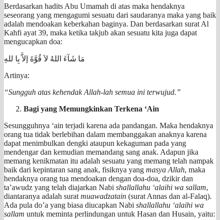
Berdasarkan hadits Abu Umamah di atas maka hendaknya
seseorang yang mengagumi sesuatu dari saudaranya maka yang baik
adalah mendoakan keberkahan baginya. Dan berdasarkan surat Al
Kahfi ayat 39, maka ketika takjub akan sesuatu kita juga dapat
mengucapkan doa:
مَا شَآءَ اللهُ لاَ قُوَّةَ إلاَّ بِا للهِ
Artinya:
“Sungguh atas kehendak Allah-lah semua ini terwujud.”
Bagi yang Memungkinkan Terkena ‘Ain
Sesungguhnya ‘ain terjadi karena ada pandangan. Maka hendaknya
orang tua tidak berlebihan dalam membanggakan anaknya karena
dapat menimbulkan dengki ataupun kekaguman pada yang
mendengar dan kemudian memandang sang anak. Adapun jika
memang kenikmatan itu adalah sesuatu yang memang telah nampak
baik dari kepintaran sang anak, fisiknya yang
masya Allah
, maka
hendaknya orang tua mendoakan dengan doa-doa, dzikir dan
ta’awudz yang telah diajarkan Nabi
shallallahu ‘alaihi wa sallam
,
diantaranya adalah surat
muawadzatain
(surat Annas dan al-Falaq).
Ada pula do’a yang biasa diucapkan Nabi
shallallahu ‘alaihi wa
sallam
untuk meminta perlindungan untuk Hasan dan Husain, yaitu: