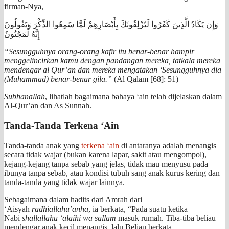
firman-Nya,
وَإِن يَكَادُ الَّذِينَ كَفَرُوا لَيُزْلِقُونَكَ بِأَبْصَارِهِمْ لَمَّا سَمِعُوا الذِّكْرَ وَيَقُولُونَ
إِنَّهُ لَمَجْنُونٌ
“Sesungguhnya orang-orang kafir itu benar-benar hampir
menggelincirkan kamu dengan pandangan mereka, tatkala mereka
mendengar al Qur’an dan mereka mengatakan ‘Sesungguhnya dia
(Muhammad) benar-benar gila.”
(Al Qalam [68]: 51)
Subhanallah
, lihatlah bagaimana bahaya ‘ain telah dijelaskan dalam
Al-Qur’an dan As Sunnah.
Tanda-Tanda Terkena ‘Ain
Tanda-tanda anak yang
terkena ‘ain
di antaranya adalah menangis
secara tidak wajar (bukan karena lapar, sakit atau mengompol),
kejang-kejang tanpa sebab yang jelas, tidak mau menyusu pada
ibunya tanpa sebab, atau kondisi tubuh sang anak kurus kering dan
tanda-tanda yang tidak wajar lainnya.
Sebagaimana dalam hadits dari Amrah dari
‘Aisyah
radhiallahu’anha
, ia berkata, “Pada suatu ketika
Nabi
shallallahu ‘alaihi wa sallam
masuk rumah. Tiba-tiba beliau
mendengar anak kecil menangis, lalu Beliau berkata,