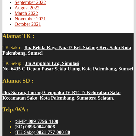
September 2022
August 2022
March 2022
November 2021
October 2021
Alamat TK :
TK Sako :
Jln. Belida Raya No. 07 Kel. Sialang Kec. Sako Kota
Palembang, Sumsel
TK Sekip :
Jln Amphibi Lrg. Simulasi
No. 6435 C Depan Pasar Sekip Ujung Kota Palembang, Sumsel
Alamat SD :
Jln. Siaran, Lorong Cempaka IV RT. 17 Kelurahan Sako
Kecamatan Sako, Kota Palembang, Sumatera Selatan.
Telp./WA :
(SMP)
089-7796-4100
(SD)
0898-004-0006
(TK Sako)
0821-777-000-80