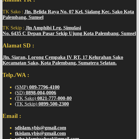
TK Sako :
Jln. Belida Raya No. 07 Kel. Sialang Kec. Sako Kota
Palembang, Sumsel
TK Sekip :
Jln Amphibi Lrg. Simulasi
No. 6435 C Depan Pasar Sekip Ujung Kota Palembang, Sumsel
Alamat SD :
Jln. Siaran, Lorong Cempaka IV RT. 17 Kelurahan Sako
Kecamatan Sako, Kota Palembang, Sumatera Selatan.
Telp./WA :
(SMP)
089-7796-4100
(SD)
0898-004-0006
(TK Sako)
0821-777-000-80
(TK Sekip)
0899-500-2300
Email :
sdislam.ybis@gmail.com
tkislam.ybis@gmail.com
yebe.islamicschool@gmail.com