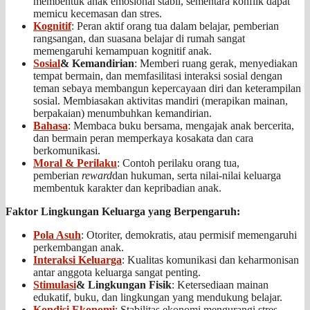
membentuk anak emosional stabil, sementara konflik dapat
memicu kecemasan dan stres.
Kognitif
: Peran aktif orang tua dalam belajar, pemberian
rangsangan, dan suasana belajar di rumah sangat
memengaruhi kemampuan kognitif anak.
Sosial
& Kemandirian
: Memberi ruang gerak, menyediakan
tempat bermain, dan memfasilitasi interaksi sosial dengan
teman sebaya membangun kepercayaan diri dan keterampilan
sosial. Membiasakan aktivitas mandiri (merapikan mainan,
berpakaian) menumbuhkan kemandirian.
Bahasa
: Membaca buku bersama, mengajak anak bercerita,
dan bermain peran memperkaya kosakata dan cara
berkomunikasi.
Moral & Perilaku
: Contoh perilaku orang tua,
pemberian
reward
dan hukuman, serta nilai-nilai keluarga
membentuk karakter dan kepribadian anak.
Faktor Lingkungan Keluarga yang Berpengaruh:
Pola Asuh
: Otoriter, demokratis, atau permisif memengaruhi
perkembangan anak.
Interaksi Keluarga
: Kualitas komunikasi dan keharmonisan
antar anggota keluarga sangat penting.
Stimulasi
& Lingkungan Fisik
: Ketersediaan mainan
edukatif, buku, dan lingkungan yang mendukung belajar.
Kondisi Ekonomi
: Stabilitas ekonomi mengurangi stres