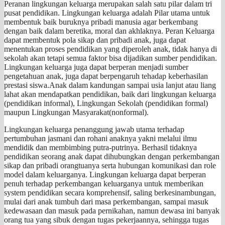
Peranan lingkungan keluarga merupakan salah satu pilar dalam tri
pusat pendidikan. Lingkungan keluarga adalah Pilar utama untuk
membentuk baik buruknya pribadi manusia agar berkembang
dengan baik dalam beretika, moral dan akhlaknya. Peran Keluarga
dapat membentuk pola sikap dan pribadi anak, juga dapat
menentukan proses pendidikan yang diperoleh anak, tidak hanya di
sekolah akan tetapi semua faktor bisa dijadikan sumber pendidikan.
Lingkungan keluarga juga dapat berperan menjadi sumber
pengetahuan anak, juga dapat berpengaruh tehadap keberhasilan
prestasi siswa.Anak dalam kandungan sampai usia lanjut atau liang
lahat akan mendapatkan pendidikan, baik dari lingkungan keluarga
(pendidikan informal), Lingkungan Sekolah (pendidikan formal)
maupun Lingkungan Masyarakat(nonformal).
Lingkungan keluarga penanggung jawab utama terhadap
pertumbuhan jasmani dan rohani anaknya yakni melalui ilmu
mendidik dan membimbing putra-putrinya. Berhasil tidaknya
pendidikan seorang anak dapat dihubungkan dengan perkembangan
sikap dan pribadi orangtuanya serta hubungan komunikasi dan role
model dalam keluarganya. Lingkungan keluarga dapat berperan
penuh terhadap perkembangan keluarganya untuk memberikan
system pendidikan secara komprehensif, saling berkesinambungan,
mulai dari anak tumbuh dari masa perkembangan, sampai masuk
kedewasaan dan masuk pada pernikahan, namun dewasa ini banyak
orang tua yang sibuk dengan tugas pekerjaannya, sehingga tugas