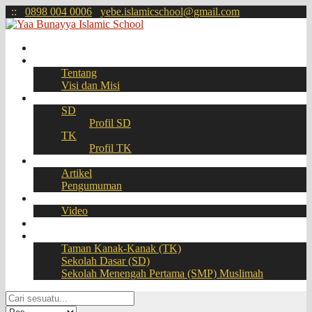
:
:
0898 004 0006
yebe.islamicschool@gmail.com
Beranda
Profil
Tentang
Visi dan Misi
Akademik
SD
Profil SD
TK
Profil TK
Berita
Artikel
Pengumuman
Galeri
Video
Download
BOOKING SEAT – PPDB Online
Taman Kanak-Kanak (TK)
Sekolah Dasar (SD)
Sekolah Menengah Pertama (SMP) Muslimah