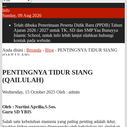
Info
Sunday, 09 Aug 2026
Telah dibuka Penerimaan Peserta Didik Baru (PPDB) Tahun
Ajaran 2026 / 2027 untuk TK, SD dan SMP Yaa Bunayya
Islamic School, untuk info lebih lanjut silahkan hubungi
kontak pada website.
Anda disini :
Beranda
-
Blog
-
PENTINGNYA TIDUR SIANG
(QAILULAH)
PENTINGNYA TIDUR SIANG
(QAILULAH)
Wednesday, 15 October 2025
Oleh : admin
Oleh : Nurtini Aprilia,S.Sos.
Guru SD YBIS
Salah satu kebutuhan manusia yang paling penting adalah tidur,
kualitas hidup seseorang dipengaruhi oleh kebutuhan ini, tindakan