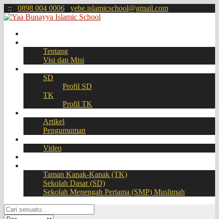
:
:
0898 004 0006
yebe.islamicschool@gmail.com
Beranda
Profil
Tentang
Visi dan Misi
Akademik
SD
Profil SD
TK
Profil TK
Berita
Artikel
Pengumuman
Galeri
Video
Download
BOOKING SEAT – PPDB Online
Taman Kanak-Kanak (TK)
Sekolah Dasar (SD)
Sekolah Menengah Pertama (SMP) Muslimah