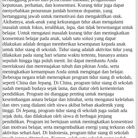
keputusan, perhatian, dan konsentrasi. Kurang tidur juga dapat
menyebabkan penurunan jumlah hormon dopamin, yang
bertanggung jawab untuk memotivasi dan mengaktifkan otak.
Akibatnya, anak-anak yang kekurangan tidur akan mengalami
masalah untuk fokus, teralihkan, lupa, dan tidak bersemangat untuk
belajar. Untuk mengatasi masalah kurang tidur dan meningkatkan
konsentrasi belajar pada anak, salah satu solusi yang dapat
dilakukan adalah dengan memberikan kesempatan kepada anak
untuk tidur siang di sekolah. Tidur siang adalah aktivitas tidur yang
dilakukan pada siang hari selama waktu tertentu, biasanya antara
sepuluh hingga tiga puluh menit. Ini dapat membantu Anda
merelaksasi dan meremajakan tubuh dan pikiran Anda, serta
meningkatkan kemampuan Anda untuk mengingat dan belajar.
Beberapa negara telah menerapkan program tidur siang di sekolah,
seperti China dan Jepang. Di China, program tidur siang di sekolah
sudah menjadi budaya sejak lama, dan diatur oleh kementerian
pendidikan. Program ini dianggap penting untuk menjaga
keseimbangan antara belajar dan istirahat, serta mengatasi kelelahan
dan stres yang dialami oleh siswa akibat beban akademik yang
tinggi. Di Jepang, program tidur siang di sekolah juga sudah ada
sejak dulu, dan dilakukan oleh siswa di berbagai jenjang
pendidikan. Program ini bertujuan untuk meningkatkan konsentrasi
dan motivasi belajar, serta mengembalikan energi yang terkuras oleh
aktivitas sehari-hari. Di Indonesia, program tidur siang di sekolah