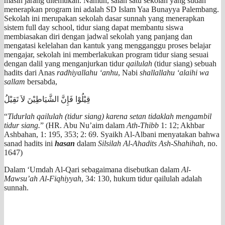
masih jarang ditemukan. Namun, salah satu sekolah yang sudah
menerapkan program ini adalah SD Islam Yaa Bunayya Palembang.
Sekolah ini merupakan sekolah dasar sunnah yang menerapkan
sistem full day school, tidur siang dapat membantu siswa
membiasakan diri dengan jadwal sekolah yang panjang dan
mengatasi kelelahan dan kantuk yang mengganggu proses belajar
mengajar, sekolah ini memberlakukan program tidur siang sesuai
dengan dalil yang menganjurkan tidur
qailulah
(tidur siang) sebuah
hadits dari Anas
radhiyallahu ‘anhu
, Nabi
shallallahu ‘alaihi wa
sallam
bersabda,
قِيْلُوْا فَإِنَّ الشَّيَاطِيْنَ لاَ تَقِيْلُ
“
Tidurlah qailulah (tidur siang) karena setan tidaklah mengambil
tidur siang.
” (HR. Abu Nu’aim dalam
Ath-Thibb
1: 12; Akhbar
Ashbahan, 1: 195, 353; 2: 69. Syaikh Al-Albani menyatakan bahwa
sanad hadits ini
hasan
dalam
Silsilah Al-Ahadits Ash-Shahihah
, no.
1647)
Dalam ‘Umdah Al-Qari sebagaimana disebutkan dalam
Al-
Mawsu’ah Al-Fiqhiyyah
, 34: 130, hukum tidur qailulah adalah
sunnah.