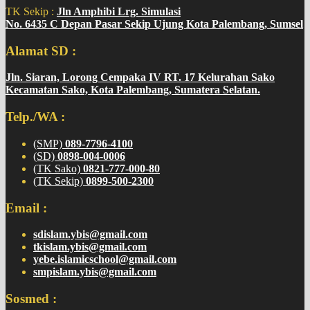
TK Sekip :
Jln Amphibi Lrg. Simulasi
No. 6435 C Depan Pasar Sekip Ujung Kota Palembang, Sumsel
Alamat SD :
Jln. Siaran, Lorong Cempaka IV RT. 17 Kelurahan Sako
Kecamatan Sako, Kota Palembang, Sumatera Selatan.
Telp./WA :
(SMP)
089-7796-4100
(SD)
0898-004-0006
(TK Sako)
0821-777-000-80
(TK Sekip)
0899-500-2300
Email :
sdislam.ybis@gmail.com
tkislam.ybis@gmail.com
yebe.islamicschool@gmail.com
smpislam.ybis@gmail.com
Sosmed :