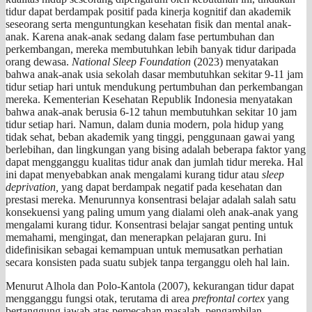
tidur dapat berdampak positif pada kinerja kognitif dan akademik
seseorang serta menguntungkan kesehatan fisik dan mental anak-
anak. Karena anak-anak sedang dalam fase pertumbuhan dan
perkembangan, mereka membutuhkan lebih banyak tidur daripada
orang dewasa.
National Sleep Foundation
(2023) menyatakan
bahwa anak-anak usia sekolah dasar membutuhkan sekitar 9-11 jam
tidur setiap hari untuk mendukung pertumbuhan dan perkembangan
mereka. Kementerian Kesehatan Republik Indonesia menyatakan
bahwa anak-anak berusia 6-12 tahun membutuhkan sekitar 10 jam
tidur setiap hari. Namun, dalam dunia modern, pola hidup yang
tidak sehat, beban akademik yang tinggi, penggunaan gawai yang
berlebihan, dan lingkungan yang bising adalah beberapa faktor yang
dapat mengganggu kualitas tidur anak dan jumlah tidur mereka. Hal
ini dapat menyebabkan anak mengalami kurang tidur atau
sleep
deprivation,
yang dapat berdampak negatif pada kesehatan dan
prestasi mereka. Menurunnya konsentrasi belajar adalah salah satu
konsekuensi yang paling umum yang dialami oleh anak-anak yang
mengalami kurang tidur. Konsentrasi belajar sangat penting untuk
memahami, mengingat, dan menerapkan pelajaran guru. Ini
didefinisikan sebagai kemampuan untuk memusatkan perhatian
secara konsisten pada suatu subjek tanpa terganggu oleh hal lain.
Menurut Alhola dan Polo-Kantola (2007), kekurangan tidur dapat
mengganggu fungsi otak, terutama di area
prefrontal cortex
yang
bertanggung jawab atas pemecahan masalah, pengambilan