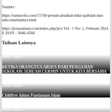
Sumber :
https://rumaysho.com/15749-pernah-amalkan-tidur-qailulah-dan-
tahu-manfaatnya.html
https://jicnusantara.com/index.php/jicn Vol : 1 No: 1, Februari 2024
E-ISSN : 3046-4560
Tulisan Lainnya
Oleh : admin
KETIKA ORANGTUA ABSEN DARI PENGAJIAN
SEKOLAH: SEBUAH CERMIN UNTUK KITA BERSAMA
Oleh : admin
Childfree dalam Pandangan Islam
Oleh : admin