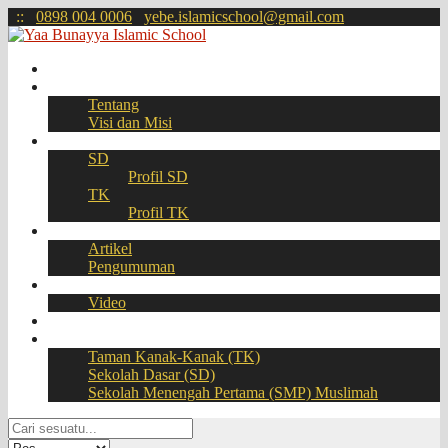
:
:
0898 004 0006
yebe.islamicschool@gmail.com
Beranda
Profil
Tentang
Visi dan Misi
Akademik
SD
Profil SD
TK
Profil TK
Berita
Artikel
Pengumuman
Galeri
Video
Download
BOOKING SEAT – PPDB Online
Taman Kanak-Kanak (TK)
Sekolah Dasar (SD)
Sekolah Menengah Pertama (SMP) Muslimah