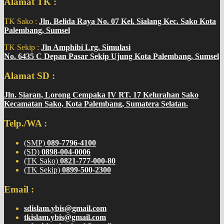
Alamat TK :
TK Sako :
Jln. Belida Raya No. 07 Kel. Sialang Kec. Sako Kota
Palembang, Sumsel
TK Sekip :
Jln Amphibi Lrg. Simulasi
No. 6435 C Depan Pasar Sekip Ujung Kota Palembang, Sumsel
Alamat SD :
Jln. Siaran, Lorong Cempaka IV RT. 17 Kelurahan Sako
Kecamatan Sako, Kota Palembang, Sumatera Selatan.
Telp./WA :
(SMP)
089-7796-4100
(SD)
0898-004-0006
(TK Sako)
0821-777-000-80
(TK Sekip)
0899-500-2300
Email :
sdislam.ybis@gmail.com
tkislam.ybis@gmail.com