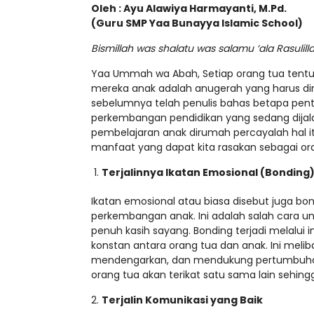
Oleh : Ayu Alawiya Harmayanti, M.Pd.
(Guru SMP Yaa Bunayya Islamic School)
Bismillah was shalatu was salamu ‘ala Rasulill
Yaa Ummah wa Abah, Setiap orang tua tentu
mereka anak adalah anugerah yang harus dira
sebelumnya telah penulis bahas betapa pent
perkembangan pendidikan yang sedang dijalan
pembelajaran anak dirumah percayalah hal i
manfaat yang dapat kita rasakan sebagai ora
Terjalinnya Ikatan Emosional (Bonding
Ikatan emosional atau biasa disebut juga b
perkembangan anak. Ini adalah salah cara 
penuh kasih sayang. Bonding terjadi melalui i
konstan antara orang tua dan anak. Ini meli
mendengarkan, dan mendukung pertumbuhan
orang tua akan terikat satu sama lain sehing
Terjalin Komunikasi yang Baik