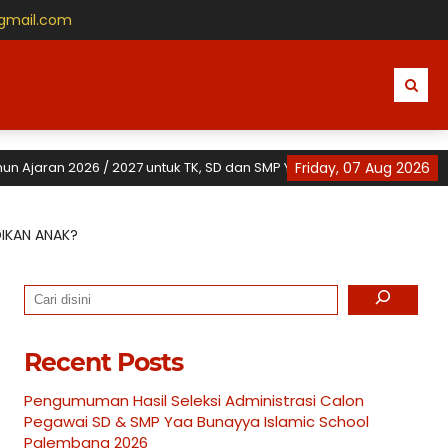
@gmail.com
n 2026 / 2027 untuk TK, SD dan SMP Yaa Bunayya Islamic School, untuk
Friday, 07 Aug 2026
DIKAN ANAK?
Search
Recent Posts
Pengumuman Hasil Seleksi Administrasi Calon
Pegawai SD & SMP Yaa Bunayya Islamic School
Palembang 2026