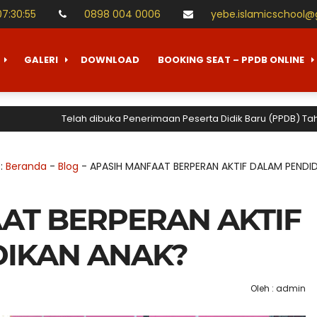
07
:
30
:
56
0898 004 0006
yebe.islamicschool
GALERI
DOWNLOAD
BOOKING SEAT – PPDB ONLINE
Telah dibuka Penerimaan Peserta Didik Baru (PPDB) Tahun Ajara
 :
Beranda
-
Blog
-
APASIH MANFAAT BERPERAN AKTIF DALAM PENDI
AT BERPERAN AKTIF
IKAN ANAK?
Oleh : admin