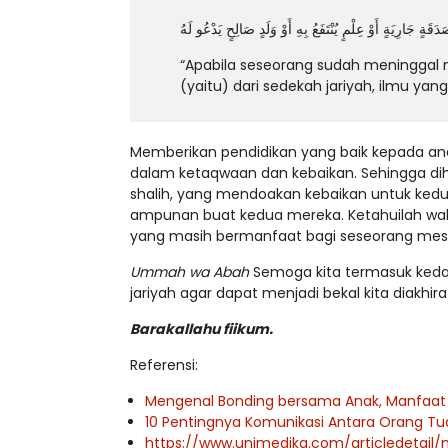
دَقَةٍ جَارِيَةٍ أَوْ عِلْمٍ يُنْتَفَعُ بِهِ أَوْ وَلَدٍ صَالِحٍ يَدْعُو لَهُ
“Apabila seseorang sudah meninggal m
(yaitu) dari sedekah jariyah, ilmu y
Memberikan pendidikan yang baik kepada a
dalam ketaqwaan dan kebaikan. Sehingga di
shalih, yang mendoakan kebaikan untuk ke
ampunan buat kedua mereka. Ketahuilah wah
yang masih bermanfaat bagi seseorang mesk
Ummah wa Abah
Semoga kita termasuk keda
jariyah agar dapat menjadi bekal kita diakhira
Barakallahu fiikum.
Referensi:
Mengenal Bonding bersama Anak, Manfaat
10 Pentingnya Komunikasi Antara Orang Tu
https://www.unimedika.com/articledetai