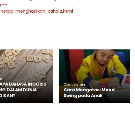
.Com
g-tetap-menghasilkan-pahala.html
admin
PA BAHASA INGGRIS
Oleh : admin
NG DALAM DUNIA
Cara Mengatasi Mood
DIKAN?
Swing pada Anak