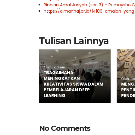
Rincian Amal Jariyah (seri 3) – Rumaysho
https://almanhaj.or.id/14186-amalan-yan
Tulisan Lainnya
Oleh : admin
“BAGAIMANA
MENINGKATKAN
Oleh : 
KREATIVITAS SISWA DALAM
MENGA
PEMBELAJARAN DEEP
PENTI
LEARNING
PENDI
No Comments