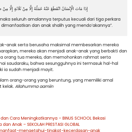
إِذَا مَاتَ الْإِنْسَانُ انْقَطَعَ عَنْهُ عَمَلُهُ إِلَّا مِنْ ثَلَاثَةٍ إِلَّا مِنْ صَ
aka seluruh amalannya terputus kecuali dari tiga perkara
ang dimanfaatkan dan anak shalih yang mendo’akannya”.
nak-anak serta berusaha maksimal membesarkan mereka
harapkan, mereka akan menjadi anak-anak yang berbakti dan
dua orang tua mereka, dan memohonkan rahmat serta
ai saudaraku, bahwa sesungguhnya ini termasuk hal-hal
i ia sudah menjadi mayit.
lam orang-orang yang beruntung, yang memiliki amal
t kelak.
Allahumma aamiin
 dan Cara Meningkatkannya – BINUS SCHOOL Bekasi
a dan Anak – SEKOLAH PRESTASI GLOBAL
l/manfaat-mengetahui-tingkat-kecerdasan-anak