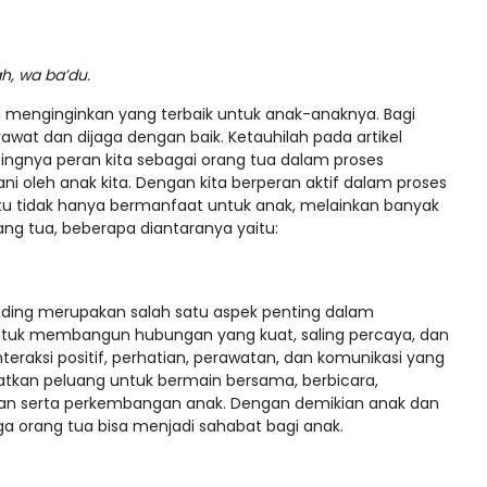
ah, wa ba’du.
 menginginkan yang terbaik untuk anak-anaknya. Bagi
wat dan dijaga dengan baik. Ketauhilah pada artikel
ingnya peran kita sebagai orang tua dalam proses
i oleh anak kita. Dengan kita berperan aktif dalam proses
tu tidak hanya bermanfaat untuk anak, melainkan banyak
ng tua, beberapa diantaranya yaitu:
)
onding merupakan salah satu aspek penting dalam
untuk membangun hubungan yang kuat, saling percaya, dan
nteraksi positif, perhatian, perawatan, dan komunikasi yang
batkan peluang untuk bermain bersama, berbicara,
 serta perkembangan anak. Dengan demikian anak dan
ga orang tua bisa menjadi sahabat bagi anak.