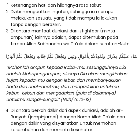
Ketenangan hati dan hilangnya rasa takut
Dzikir menguatkan ingatan, sehingga ia mampu
melakukan sesuatu yang tidak mampu ia lakukan
tanpa dengan berdzikir.
Di antara manfaat duniawi dari istighfaar (minta
ampunan) lainnya adalah, dapat ditemukan pada
firman Allah Subhanahu wa Ta’ala dalam surat an-Nuh:
اءَ عَلَيْكُمْ مِدْرَارًا وَيُمْدِدْكُمْ بِأَمْوَالٍ وَبَنِينَ وَيَجْعَلْ لَكُمْ جَنَّاتٍ وَيَجْعَلْ لَكُمْ أَنْهَارًا
“Mohonlah ampun kepada Rabb-mu, sesungguhnya Dia
adalah Mahapengampun, niscaya Dia akan mengirimkan
hujan kepada-mu dengan lebat, dan membanyakkan
harta dan anak-anakmu, dan mengadakan untukmu
kebun-kebun dan mengadakan (pula di dalamnya)
untukmu sungai-sungai.” [Nuh/71: 10-12]
Di antara berkah dzikir dari aspek duniawi, adalah ar-
Ruqyah (jampi-jampi) dengan Nama Allah Ta‘ala dan
dengan dzikir yang disyari’atkan untuk memohon
kesembuhan dan meminta kesehatan.