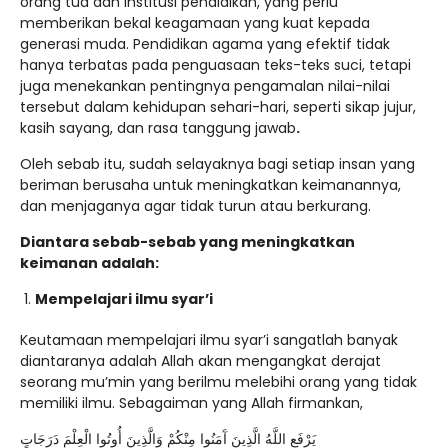
orang tua dan institusi pendidikan, yang perlu
memberikan bekal keagamaan yang kuat kepada
generasi muda. Pendidikan agama yang efektif tidak
hanya terbatas pada penguasaan teks-teks suci, tetapi
juga menekankan pentingnya pengamalan nilai-nilai
tersebut dalam kehidupan sehari-hari, seperti sikap jujur,
kasih sayang, dan rasa tanggung jawab
.
Oleh sebab itu, sudah selayaknya bagi setiap insan yang
beriman berusaha untuk meningkatkan keimanannya,
dan menjaganya agar tidak turun atau berkurang.
Diantara sebab-sebab yang meningkatkan
keimanan adalah:
Mempelajari ilmu syar’i
Keutamaan mempelajari ilmu syar’i sangatlah banyak
diantaranya adalah Allah akan mengangkat derajat
seorang mu’min yang berilmu melebihi orang yang tidak
memiliki ilmu. Sebagaiman yang Allah firmankan,
يَرْفَعِ اللَّهُ الَّذِينَ آَمَنُوا مِنْكُمْ وَالَّذِينَ أُوتُوا الْعِلْمَ دَرَجَاتٍ