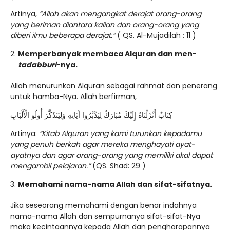
Artinya,
“Allah akan mengangkat derajat orang-orang
yang beriman diantara kalian dan orang-orang yang
diberi ilmu beberapa derajat.”
( QS. Al-Mujadilah : 11 )
Memperbanyak membaca Alquran dan men-
tadabburi
-nya.
Allah menurunkan Alquran sebagai rahmat dan penerang
untuk hamba-Nya. Allah berfirman,
كِتَابٌ أَنْزَلْنَاهُ إِلَيْكَ مُبَارَكٌ لِيَدَّبَّرُوا آَيَاتِهِ وَلِيَتَذَكَّرَ أُولُو الْأَلْبَابِ
Artinya:
“Kitab Alquran yang kami turunkan kepadamu
yang penuh berkah agar mereka menghayati ayat-
ayatnya dan agar orang-orang yang memiliki akal dapat
mengambil pelajaran.”
(QS. Shad: 29 )
Memahami nama-nama Allah dan sifat-sifatnya.
Jika seseorang memahami dengan benar indahnya
nama-nama Allah dan sempurnanya sifat-sifat-Nya
maka kecintaannya kepada Allah dan pengharapannya