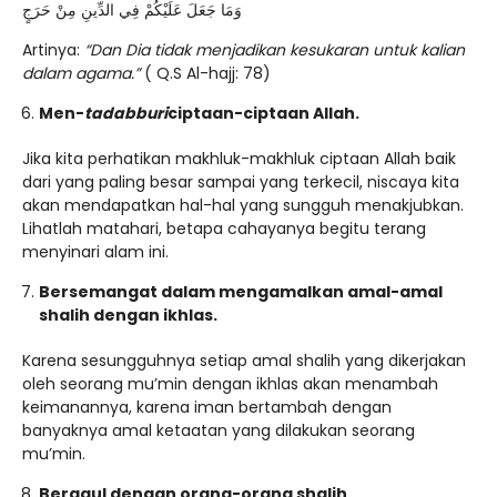
وَمَا جَعَلَ عَلَيْكُمْ فِي الدِّينِ مِنْ حَرَجٍ
Artinya:
“Dan Dia tidak menjadikan kesukaran untuk kalian
dalam agama.”
( Q.S Al-hajj: 78)
Men-
tadabburi
ciptaan-ciptaan Allah.
Jika kita perhatikan makhluk-makhluk ciptaan Allah baik
dari yang paling besar sampai yang terkecil, niscaya kita
akan mendapatkan hal-hal yang sungguh menakjubkan.
Lihatlah matahari, betapa cahayanya begitu terang
menyinari alam ini.
Bersemangat dalam mengamalkan amal-amal
shalih dengan ikhlas.
Karena sesungguhnya setiap amal shalih yang dikerjakan
oleh seorang mu’min dengan ikhlas akan menambah
keimanannya, karena iman bertambah dengan
banyaknya amal ketaatan yang dilakukan seorang
mu’min.
Bergaul dengan orang-orang shalih.