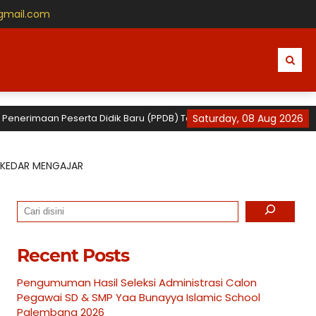
gmail.com
imaan Peserta Didik Baru (PPDB) Tahun Ajaran 2026 / 2027 untuk TK, S
Saturday, 08 Aug 2026
EKEDAR MENGAJAR
Search
Recent Posts
Pengumuman Hasil Seleksi Administrasi Calon
Pegawai SD & SMP Yaa Bunayya Islamic School
Palembang 2026