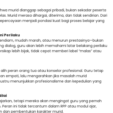
a murid dianggap sebagai pribadi, bukan sekadar peserta
as. Murid merasa dihargai, diterima, dan tidak sendirian. Dari
epercayaan menjadi pondasi kuat bagi proses belajar yang
i Perilaku
 pendiam, mudah marah, atau menurun prestasinya—bukan
 dialog, guru akan lebih memahami latar belakang perilaku
kap lebih bijak, tidak cepat memberi label “malas” atau
lih peran orang tua atau konselor profesional. Guru tetap
n empati, lalu mengarahkan jika masalah murid
 justru menunjukkan profesionalisme dan kepedulian yang
ilai
iajarkan, tetapi mereka akan mengingat guru yang pernah
Peran ini tidak tercantum dalam RPP atau modul ajar,
n dan pembentukan karakter murid.