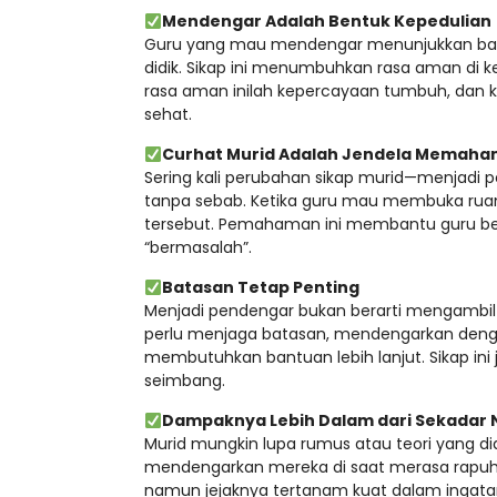
Mendengar Adalah Bentuk Kepedulian
Guru yang mau mendengar menunjukkan bahw
didik. Sikap ini menumbuhkan rasa aman di kel
rasa aman inilah kepercayaan tumbuh, dan k
sehat.
Curhat Murid Adalah Jendela Memaham
Sering kali perubahan sikap murid—menjadi
tanpa sebab. Ketika guru mau membuka ruang
tersebut. Pemahaman ini membantu guru bersi
“bermasalah”.
Batasan Tetap Penting
Menjadi pendengar bukan berarti mengambil a
perlu menjaga batasan, mendengarkan denga
membutuhkan bantuan lebih lanjut. Sikap ini
seimbang.
Dampaknya Lebih Dalam dari Sekadar N
Murid mungkin lupa rumus atau teori yang d
mendengarkan mereka di saat merasa rapuh. 
namun jejaknya tertanam kuat dalam ingata