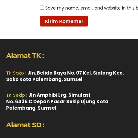
Save my name, email, and website in this 
Alamat TK :
TK Sako :
Jln. Belida Raya No. 07 Kel. Sialang Kec.
Sako Kota Palembang, Sumsel
TK Sekip :
Jln Amphibi Lrg. Simulasi
No. 6435 C Depan Pasar Sekip Ujung Kota
Palembang, Sumsel
Alamat SD :