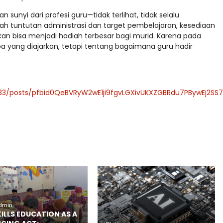
sunyi dari profesi guru—tidak terlihat, tidak selalu
ah tuntutan administrasi dan target pembelajaran, kesediaan
an bisa menjadi hadiah terbesar bagi murid. Karena pada
a yang diajarkan, tetapi tentang bagaimana guru hadir
33/posts/pfbid0QeBVRyW2wE1ji9fgvLGXivUKXZGBRdu7PBywEj2SS
admin
SKILLS EDUCATION AS A