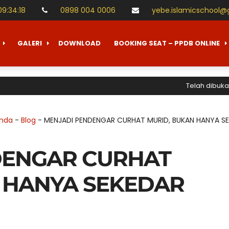
09
:
34
:
19
0898 004 0006
yebe.islamicschool@
GALERI
DOWNLOAD
BOOKING SEAT – PPDB ONLINE
Telah dibuka Pener
anda
-
Blog
-
MENJADI PENDENGAR CURHAT MURID, BUKAN HANYA S
DENGAR CURHAT
 HANYA SEKEDAR