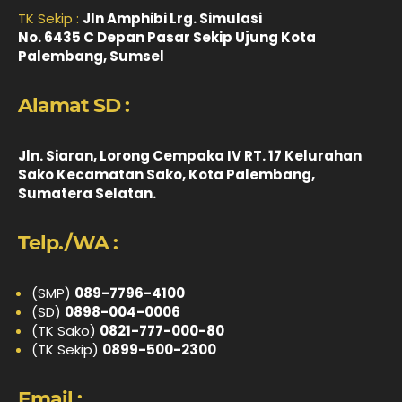
TK Sekip :
Jln Amphibi Lrg. Simulasi
No. 6435 C Depan Pasar Sekip Ujung Kota
Palembang, Sumsel
Alamat SD :
Jln. Siaran, Lorong Cempaka IV RT. 17 Kelurahan
Sako Kecamatan Sako, Kota Palembang,
Sumatera Selatan.
Telp./WA :
(SMP)
089-7796-4100
(SD)
0898-004-0006
(TK Sako)
0821-777-000-80
(TK Sekip)
0899-500-2300
Email :