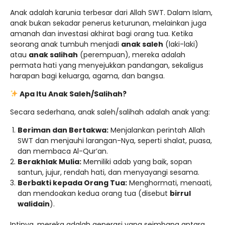
Anak adalah karunia terbesar dari Allah SWT. Dalam Islam,
anak bukan sekadar penerus keturunan, melainkan juga
amanah dan investasi akhirat bagi orang tua. Ketika
seorang anak tumbuh menjadi
anak saleh
(laki-laki)
atau
anak salihah
(perempuan), mereka adalah
permata hati yang menyejukkan pandangan, sekaligus
harapan bagi keluarga, agama, dan bangsa.
Apa Itu Anak Saleh/Salihah?
Secara sederhana, anak saleh/salihah adalah anak yang:
Beriman dan Bertakwa:
Menjalankan perintah Allah
SWT dan menjauhi larangan-Nya, seperti shalat, puasa,
dan membaca Al-Qur’an.
Berakhlak Mulia:
Memiliki adab yang baik, sopan
santun, jujur, rendah hati, dan menyayangi sesama.
Berbakti kepada Orang Tua:
Menghormati, menaati,
dan mendoakan kedua orang tua (disebut
birrul
walidain
).
Intinya, mereka adalah generasi yang seimbang antara