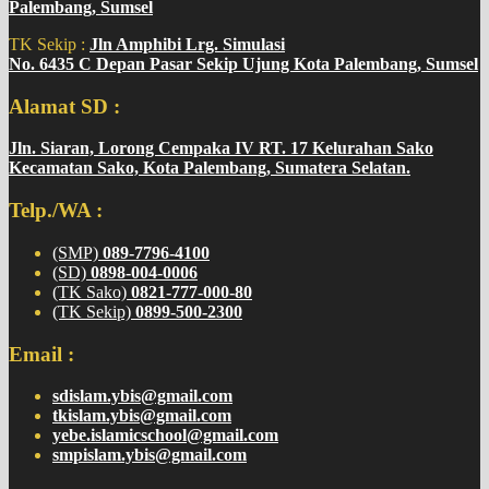
Palembang, Sumsel
TK Sekip :
Jln Amphibi Lrg. Simulasi
No. 6435 C Depan Pasar Sekip Ujung Kota Palembang, Sumsel
Alamat SD :
Jln. Siaran, Lorong Cempaka IV RT. 17 Kelurahan Sako
Kecamatan Sako, Kota Palembang, Sumatera Selatan.
Telp./WA :
(SMP)
089-7796-4100
(SD)
0898-004-0006
(TK Sako)
0821-777-000-80
(TK Sekip)
0899-500-2300
Email :
sdislam.ybis@gmail.com
tkislam.ybis@gmail.com
yebe.islamicschool@gmail.com
smpislam.ybis@gmail.com