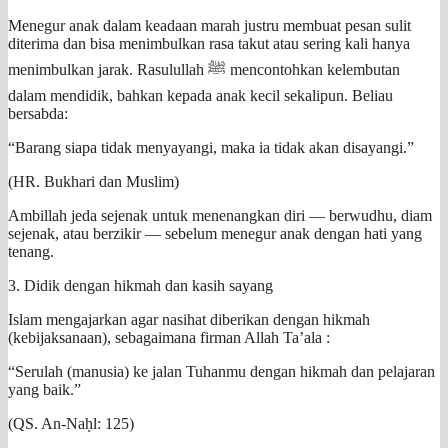
Menegur anak dalam keadaan marah justru membuat pesan sulit
diterima dan bisa menimbulkan rasa takut atau sering kali hanya
menimbulkan jarak. Rasulullah ﷺ mencontohkan kelembutan
dalam mendidik, bahkan kepada anak kecil sekalipun. Beliau
bersabda:
“Barang siapa tidak menyayangi, maka ia tidak akan disayangi.”
(HR. Bukhari dan Muslim)
Ambillah jeda sejenak untuk menenangkan diri — berwudhu, diam
sejenak, atau berzikir — sebelum menegur anak dengan hati yang
tenang.
3. Didik dengan hikmah dan kasih sayang
Islam mengajarkan agar nasihat diberikan dengan hikmah
(kebijaksanaan), sebagaimana firman Allah Ta’ala :
“Serulah (manusia) ke jalan Tuhanmu dengan hikmah dan pelajaran
yang baik.”
(QS. An-Naḥl: 125)