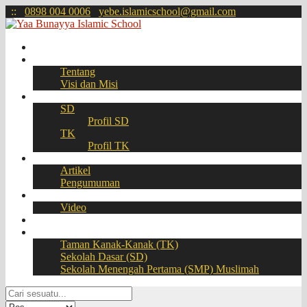
:
:
0898 004 0006
yebe.islamicschool@gmail.com
Beranda
Profil
Tentang
Visi dan Misi
Akademik
SD
Profil SD
TK
Profil TK
Berita
Artikel
Pengumuman
Galeri
Video
Download
BOOKING SEAT – PPDB Online
Taman Kanak-Kanak (TK)
Sekolah Dasar (SD)
Sekolah Menengah Pertama (SMP) Muslimah