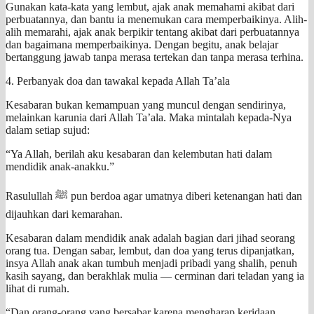
Gunakan kata-kata yang lembut, ajak anak memahami akibat dari
perbuatannya, dan bantu ia menemukan cara memperbaikinya. Alih-
alih memarahi, ajak anak berpikir tentang akibat dari perbuatannya
dan bagaimana memperbaikinya. Dengan begitu, anak belajar
bertanggung jawab tanpa merasa tertekan dan tanpa merasa terhina.
4. Perbanyak doa dan tawakal kepada Allah Ta’ala
Kesabaran bukan kemampuan yang muncul dengan sendirinya,
melainkan karunia dari Allah Ta’ala. Maka mintalah kepada-Nya
dalam setiap sujud:
“Ya Allah, berilah aku kesabaran dan kelembutan hati dalam
mendidik anak-anakku.”
Rasulullah ﷺ pun berdoa agar umatnya diberi ketenangan hati dan
dijauhkan dari kemarahan.
Kesabaran dalam mendidik anak adalah bagian dari jihad seorang
orang tua. Dengan sabar, lembut, dan doa yang terus dipanjatkan,
insya Allah anak akan tumbuh menjadi pribadi yang shalih, penuh
kasih sayang, dan berakhlak mulia — cerminan dari teladan yang ia
lihat di rumah.
“Dan orang-orang yang bersabar karena mengharap keridaan