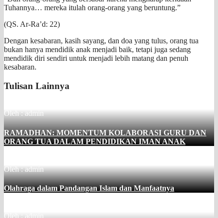
Tuhannya… mereka itulah orang-orang yang beruntung.”
(QS. Ar-Ra’d: 22)
Dengan kesabaran, kasih sayang, dan doa yang tulus, orang tua
bukan hanya mendidik anak menjadi baik, tetapi juga sedang
mendidik diri sendiri untuk menjadi lebih matang dan penuh
kesabaran.
Tulisan Lainnya
Oleh : admin
RAMADHAN: MOMENTUM KOLABORASI GURU DAN
ORANG TUA DALAM PENDIDIKAN IMAN ANAK
Oleh : admin
Olahraga dalam Pandangan Islam dan Manfaatnya
Oleh : admin