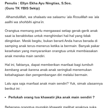
Penulis : Ellyn Ekha Ayu Ningtias, S.Sos.
(
Guru TK YBIS Sekip)
Alhamdulillah, wa shalaatu wa salaamu ‘ala Rosulillah wa ‘ala
aalihi wa shohbihi ajma’in.
Orangtua memang perlu mengawasi setiap gerak-gerik anak
saat ia beraktivitas untuk menghindari hal-hal yang tidak
diinginkan. Meski begitu, bukan berarti Anda harus berada di
samping anak terus-menerus ketika ia bermain. Banyak pakar
kesehatan yang menyarankan orangtua untuk membiasakan
anak mereka main sendiri.
Hal ini, faktanya, dapat memberikan manfaat bagi
tumbuh
kembang anak
karena a
nak-anak seringkali menemukan
kebahagiaan dan pengembangan diri melalui bermain.
Lalu apa saja manfaat anak main sendiri? Yuk, simak ulasannya
berikut ini :
Perlukah orang tua khawatir jika anak main sendiri ?
Beberapa orangtua mungkin khawatir melihat anaknya suka