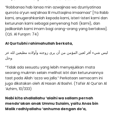
“Robbanaa hab lanaa min azwajinaa wa dzurriyatinaa
qurrota a’yun waj’alnaa lil muttaqiina imaamaa” [Ya Rabb
kami, anugerahkanlah kepada kami, isteri-isteri kami dan
keturunan kami sebagai penyenang hati (kami), dan
jadikanlah kami imam bagi orang-orang yang bertakwa].
(QS. Al Furqon: 74)
Al Qurtubhi rahimahullah berkata,
ليس شيء أقر لعين المؤمن من أن يرى زوجته وأولاده مطيعين لله عز
وجل.
“Tidak ada sesuatu yang lebih menyejukkan mata
seorang mukmin selain melihat istri dan keturunannya
taat pada Allah ‘azza wa jalla.” Perkataan semacam ini
juga dikatakan oleh Al Hasan Al Bashri. (Tafsir Al Qur’an Al
‘Azhim, 10/333)
Nabi kita shallallahu ‘alaihi wa sallam pernah
mendo’akan anak Ummu Sulaim, yaitu Anas bin
Malik radhiyallahu ‘anhuma dengan do’a,