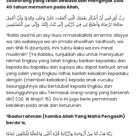
Seseorang yang telah dewasa dan menginjak usia
40 tahun memohon pada Allah,
رَبِّ أَوْزِعْنِي أَنْ أَشْكُرَ نِعْمَتَكَ الَّتِي أَنْعَمْتَ عَلَيَّ وَعَلَى وَالِدَيَّ وَأَنْ أَعْمَلَ
صَالِحًا تَرْضَاهُ وَأَصْلِحْ لِي فِي ذُرِّيَّتِي إِنِّي تُبْتُ إِلَيْكَ وَإِنِّي مِنَ الْمُسْلِمِينَ
“Robbi awzi’nii an asy-kuro ni’matakallatii an’amta ‘alayya
wa ‘ala walidayya wa an a’mala shoolihan tardhooh, wa
ash-lihlii fii dzurriyatii, inni tubtu ilaika wa inni minal
muslimiin” [Ya Rabbku, tunjukilah aku untuk mensyukuri
nikmat Engkau yang telah Engkau berikan kepadaku dan
kepada ibu bapakku dan supaya aku dapat berbuat amal
yang saleh yang Engkau ridhai; berilah kebaikan kepadaku
dengan (memberi kebaikan) kepada anak cucuku.
Sesungguhnya aku bertaubat kepada Engkau dan
Sesungguhnya aku Termasuk orang-orang yang berserah
diri] (QS. Al Ahqof: 15). Do’a ini juga berisi permintaan
kebaikan pada anak dan keturunan.
‘Ibadurrahman (hamba Allah Yang Maha Pengasih)
berdo’a,
رَبَّنَا هَبْ لَنَا مِنْ أَزْوَاجِنَا وَذُرِّيَّاتِنَا قُرَّةَ أَعْيُنٍ وَاجْعَلْنَا لِلْمُتَّقِينَ إِمَامًا