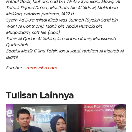
Fathul Qodir, Muhammad bin ‘Ali Asy Syaukani, Mawqi’ At
Tafasir.Fiqhud Du’aa’, Musthofa bin Al ‘Adawi, Maktabah
Makkah, cetakan pertama, 1422 H.
Syarh Ad Du’a minal Kitab was Sunnah (Syaikh Sa’id bin
Wahf Al Qohthoni), Mahir bin ‘Abdul Humaid bin
Muqoddam, soft file (.doc)
Tafsir Al Qur’an Al ‘Azhim, Ismail Ibnu Katsir, Muassasah
Qurthubah.
Zaadul Masiir fi ‘Ilmi Tafsir, Ibnul Jauzi, terbitan Al Maktab Al
Islami.
Sumber
:
rumaysho.com
Tulisan Lainnya