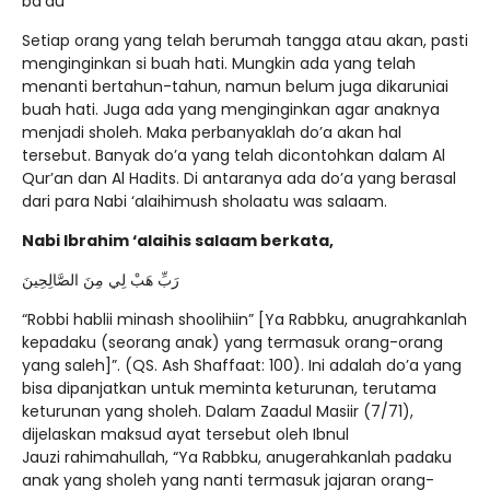
ba’du
Setiap orang yang telah berumah tangga atau akan, pasti
menginginkan si buah hati. Mungkin ada yang telah
menanti bertahun-tahun, namun belum juga dikaruniai
buah hati. Juga ada yang menginginkan agar anaknya
menjadi sholeh. Maka perbanyaklah do’a akan hal
tersebut. Banyak do’a yang telah dicontohkan dalam Al
Qur’an dan Al Hadits. Di antaranya ada do’a yang berasal
dari para Nabi ‘alaihimush sholaatu was salaam.
Nabi Ibrahim ‘alaihis salaam berkata,
رَبِّ هَبْ لِي مِنَ الصَّالِحِينَ
“Robbi hablii minash shoolihiin” [Ya Rabbku, anugrahkanlah
kepadaku (seorang anak) yang termasuk orang-orang
yang saleh]”. (QS. Ash Shaffaat: 100). Ini adalah do’a yang
bisa dipanjatkan untuk meminta keturunan, terutama
keturunan yang sholeh. Dalam Zaadul Masiir (7/71),
dijelaskan maksud ayat tersebut oleh Ibnul
Jauzi rahimahullah, “Ya Rabbku, anugerahkanlah padaku
anak yang sholeh yang nanti termasuk jajaran orang-