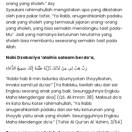
orang yang sholeh.” Asy
Syaukani rahimahullah mengatakan apa yang dikatakan
oleh para pakar tafsir, “Ya Rabb, anugerahkanlah padaku
anak yang sholeh yang termasuk jajaran orang-orang
yang sholeh, yang bisa semakin menolongku taat pada-
Mu”. Jadi yang namanya keturunan terutama yang
sholeh bisa membantu seseorang semakin taat pada
Allah.
Nabi Dzakariya ‘alaihis salaam berdo’a,
رَبِّ هَبْ لِي مِنْ لَدُنْكَ ذُرِّيَّةً طَيِّبَةً إِنَّكَ سَمِيعُ الدُّعَاءِ
“Robbi hab lii min ladunka dzurriyyatan thoyyibatan,
innaka samii’ud du’aa’” [Ya Rabbku, berilah aku dari sisi
Engkau seorang anak yang baik. Sesungguhnya Engkau
Maha Mengdengar doa] (QS. Ali Imron: 38). Maksud do’a
ini kata Ibnu Katsir rahimahullah, “Ya Rabb
anugerahkanlah padaku dari sisi-Mu keturunan yang
thoyyib yaitu anak yang sholeh. Sesungguhnya Engkau
Maha Mendengar do’a.” (Tafsir Al Qur’an Al ‘Azhim, 3/54)