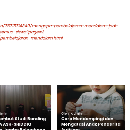
kan/76715714849/mengapa-pembelajaran-mendalam-jadi-
-semua-siswa?page=2
/pembelajaran-mendalam.html
admin
Oleh : admin
mbut Studi Banding
Cara Mendampingi dan
RA ASH-SHIDDIQ
Mengatasi Anak Penderita
g Jambe Palembang
Autisme