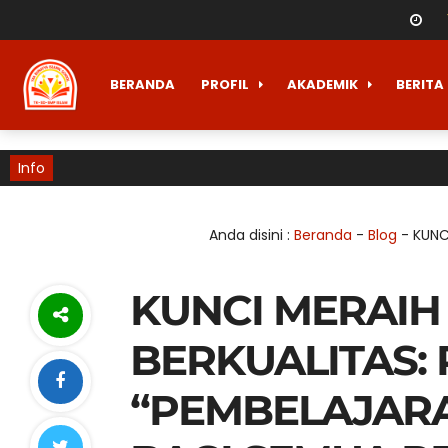
BERANDA
PROFIL
AKADEMIK
BERITA
Info
Anda disini :
Beranda
-
Blog
-
KUNC
KUNCI MERAIH
BERKUALITAS:
“PEMBELAJAR