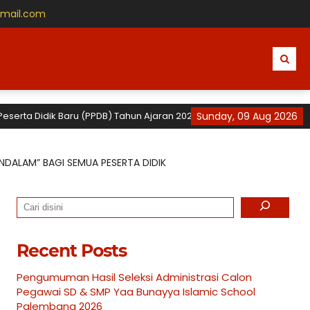
gmail.com
idik Baru (PPDB) Tahun Ajaran 2026 / 2027 untuk TK, SD dan SMP Yaa B
Sunday, 09 Aug 2026
NDALAM” BAGI SEMUA PESERTA DIDIK
Search
Recent Posts
Pengumuman Hasil Seleksi Administrasi Calon
Pegawai SD & SMP Yaa Bunayya Islamic School
Palembang 2026