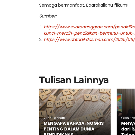
Semoga bermanfaat. Baarakallahu fiikum!
Sumber:
https://www.suarananggroe.com/pendidi
kunci-meraih-pendidikan-bermutu-untuk
https://www.datadikdasmen.com/2025/06
Tulisan Lainnya
Oleh : admin
Oleh : 
MENGAPA BAHASA INGGRIS
Menya
PENTING DALAM DUNIA
dari 
PENDIDIKAN?
Talan