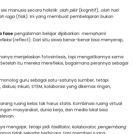
sisi manusia secara holistik:
olah pikir
(kognitif),
olah hati
ah raga
(fisik). Ini yang membuat pembelajaran bukan
a fase
pengalaman belajar dijabarkan:
memahami
fleksi
(reflect). Dari situ siswa benar-benar bisa menyerap,
ak hanya menjelaskan fotosintesis, tapi mengaitkannya sama
. Setelah itu mereka merefleksi, bagaimana perannya sebagai
i monolog guru sebagai satu-satunya sumber, tetapi
skusi, inkuiri, STEM, kolaborasi yang dikemas ringan,
karang ruang kelas tak harus statis. Kombinasi ruang virtual
dengan masyarakat, dunia kerja, dan media lokal bisa
elevan.
a mengajar, tetapi jadi
fasilitator
,
kolaborator
,
pengembang
annya tidak sekadar berbicara, tapi memberi ruang