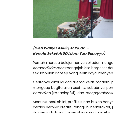
(
Oleh Wahyu Asikin, M.Pd.Gr. –
Kepala Sekolah SD Islam Yaa Bunayya)
Pernah merasa belajar hanya sekadar mengeja
Kemendikdasmen
mengajak kita bergeser dar
sekumpulan konsep yang lebih kaya, menyentuh
Ceritanya dimulai dari dilema kelas modern: p
menguap begitu ujian usai. Itu sebabnya, 
bermakna
(meaningful), dan
menggembirak
Menurut naskah ini, profil lulusan bukan hanya
cerdas berpikir, kreatif, tangguh, berkarakte
itu menjadi dasar visi pembelajaran mereka.