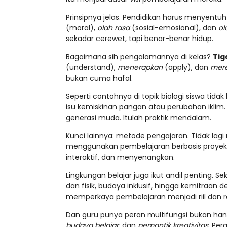
Prinsipnya jelas. Pendidikan harus menyentuh 
(moral),
olah rasa
(sosial-emosional), dan
ol
sekadar cerewet, tapi benar-benar hidup.
Bagaimana sih pengalamannya di kelas?
Tig
(understand),
menerapkan
(apply), dan
mere
bukan cuma hafal.
Seperti contohnya di topik biologi siswa tid
isu kemiskinan pangan atau perubahan iklim
generasi muda. Itulah praktik mendalam.
Kunci lainnya: metode pengajaran. Tidak lag
menggunakan pembelajaran berbasis proyek, di
interaktif, dan menyenangkan.
Lingkungan belajar juga ikut andil penting. Se
dan fisik, budaya inklusif, hingga kemitraan 
memperkaya pembelajaran menjadi riil dan r
Dan guru punya peran multifungsi bukan hany
budaya belajar
, dan
pemantik kreativitas
. Per