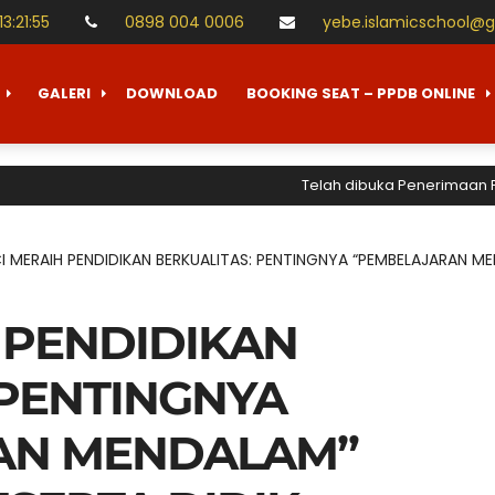
13
:
21
:
56
0898 004 0006
yebe.islamicschool@
GALERI
DOWNLOAD
BOOKING SEAT – PPDB ONLINE
Telah dibuka Penerimaan Peserta D
I MERAIH PENDIDIKAN BERKUALITAS: PENTINGNYA “PEMBELAJARAN ME
 PENDIDIKAN
 PENTINGNYA
AN MENDALAM”