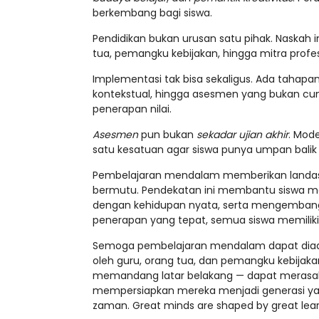
berkembang bagi siswa.
Pendidikan bukan urusan satu pihak. Naskah
tua, pemangku kebijakan, hingga mitra profes
Implementasi tak bisa sekaligus. Ada tahapan
kontekstual, hingga asesmen yang bukan cum
penerapan nilai.
Asesmen
pun bukan
sekadar ujian akhir
. Mode
satu kesatuan agar siswa punya umpan bal
Pembelajaran mendalam memberikan landasa
bermutu. Pendekatan ini membantu siswa 
dengan kehidupan nyata, serta mengembangkan
penerapan yang tepat, semua siswa memiliki
Semoga pembelajaran mendalam dapat diadop
oleh guru, orang tua, dan pemangku kebijaka
memandang latar belakang — dapat merasaka
mempersiapkan mereka menjadi generasi yan
zaman. Great minds are shaped by great lear