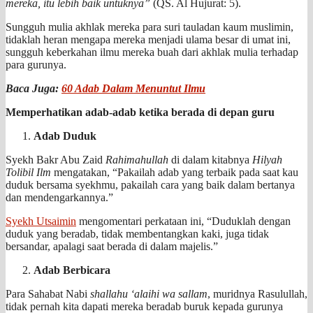
mereka, itu lebih baik untuknya”
(QS. Al Hujurat: 5).
Sungguh mulia akhlak mereka para suri tauladan kaum muslimin,
tidaklah heran mengapa mereka menjadi ulama besar di umat ini,
sungguh keberkahan ilmu mereka buah dari akhlak mulia terhadap
para gurunya.
Baca Juga:
60 Adab Dalam Menuntut Ilmu
Memperhatikan adab-adab ketika berada di depan guru
Adab Duduk
Syekh Bakr Abu Zaid
Rahimahullah
di dalam kitabnya
Hilyah
Tolibil Ilm
mengatakan, “Pakailah adab yang terbaik pada saat kau
duduk bersama syekhmu, pakailah cara yang baik dalam bertanya
dan mendengarkannya.”
Syekh Utsaimin
mengomentari perkataan ini, “Duduklah dengan
duduk yang beradab, tidak membentangkan kaki, juga tidak
bersandar, apalagi saat berada di dalam majelis.”
Adab Berbicara
Para Sahabat Nabi
shallahu ‘alaihi wa sallam
, muridnya Rasulullah,
tidak pernah kita dapati mereka beradab buruk kepada gurunya