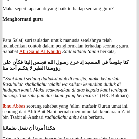
Maka seperti apa adab yang baik terhadap seorang guru?
Menghormati guru
Para Salaf, suri tauladan untuk manusia setelahnya telah
memberikan contoh dalam penghormatan terhadap seorang guru.
Sahabat
Abu Sa’id Al-Khudri
Radhiallahu ‘anhu
berkata,
كنا جلوساً في المسجد إذ خرج رسول الله فجلس إلينا فكأن على
رؤوسنا الطير لا يتكلم أحد منا
“Saat kami sedang duduk-duduk di masjid, maka keluarlah
Rasulullah shallallahu ‘alaihi wa sallam kemudian duduk di
hadapan kami. Maka seakan-akan di atas kepala kami terdapat
burung. Tak satu pun dari kami yang berbicara”
(HR. Bukhari).
Ibnu Abbas
seorang sahabat yang ‘alim, mufasir Quran umat ini,
seorang dari Ahli Bait Nabi pernah menuntun tali kendaraan Zaid
bin Tsabit al-Anshari
radhiallahu anhu
dan berkata,
هكذا أمرنا أن نفعل بعلمائنا
“Seperti inilah kami diperintahkan untuk memperlakukan para