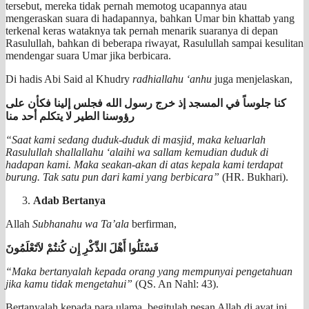
tersebut, mereka tidak pernah memotog ucapannya atau
mengeraskan suara di hadapannya, bahkan Umar bin khattab yang
terkenal keras wataknya tak pernah menarik suaranya di depan
Rasulullah, bahkan di beberapa riwayat, Rasulullah sampai kesulitan
mendengar suara Umar jika berbicara.
Di hadis Abi Said al Khudry
radhiallahu ‘anhu
juga menjelaskan,
كنا جلوساً في المسجد إذ خرج رسول الله فجلس إلينا فكأن على
رؤوسنا الطير لا يتكلم أحد منا
“Saat kami sedang duduk-duduk di masjid, maka keluarlah
Rasulullah shallallahu ‘alaihi wa sallam kemudian duduk di
hadapan kami. Maka seakan-akan di atas kepala kami terdapat
burung. Tak satu pun dari kami yang berbicara”
(HR. Bukhari).
Adab Bertanya
Allah
Subhanahu wa Ta’ala
berfirman,
فَسْئَلُوا أَهْلَ الذِّكْرِ إِن كُنتُمْ لاَتَعْلَمُونَ
“Maka bertanyalah kepada orang yang mempunyai pengetahuan
jika kamu tidak mengetahui”
(QS. An Nahl: 43).
Bertanyalah kepada para ulama, begitulah pesan Allah di ayat ini,