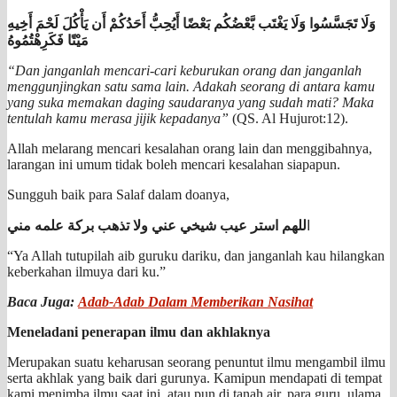
وَلَا تَجَسَّسُوا وَلَا يَغْتَب بَّعْضُكُم بَعْضًا أَيُحِبُّ أَحَدُكُمْ أَن يَأْكُلَ لَحْمَ أَخِيهِ
مَيْتًا فَكَرِهْتُمُوهُ
“Dan janganlah mencari-cari keburukan orang dan janganlah
menggunjingkan satu sama lain. Adakah seorang di antara kamu
yang suka memakan daging saudaranya yang sudah mati? Maka
tentulah kamu merasa jijik kepadanya”
(QS. Al Hujurot:12).
Allah melarang mencari kesalahan orang lain dan menggibahnya,
larangan ini umum tidak boleh mencari kesalahan siapapun.
Sungguh baik para Salaf dalam doanya,
ا
للهم استر عيب شيخي عني ولا تذهب بركة علمه مني
“Ya Allah tutupilah aib guruku dariku, dan janganlah kau hilangkan
keberkahan ilmuya dari ku.”
Baca Juga:
Adab-Adab Dalam Memberikan Nasihat
Meneladani penerapan ilmu dan akhlaknya
Merupakan suatu keharusan seorang penuntut ilmu mengambil ilmu
serta akhlak yang baik dari gurunya. Kamipun mendapati di tempat
kami menimba ilmu saat ini, atau pun di tanah air, para guru, ulama,