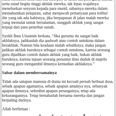
serta ustad begitu tinggi akhlak mereka, tak lepas wajahnya
menebarkan senyum kepada para murid, sabarnya mereka dalam
memahamkan pelajaran, sabar menjawab pertanyaan para
tolibul
ilm
yang tak ada habisnya, jika berpapasan di jalan malah mereka
yang memulai untuk bersalaman, sungguh akhlak yang sangat
terpuji dari para penerbar sunah.
Syekh Ibnu Utsaimin berkata, “Jika gurumu itu sangat baik
akhlaknya, jadikanlah dia
qudwah
atau contoh untukmu dalam
berakhlak. Namun bila keadaan malah sebaliknya, maka jangan
jadikan akhlak buruknya sebagai contoh untukmu, karena seorang
guru dijadikan contoh dalam akhlak yang baik, bukan akhlak
buruknya, karena tujuan seorang penuntut ilmu duduk di majelis
seorang guru mengambil ilmunya kemudian akhlaknya.”
Sabar dalam membersamainya
Tidak ada satupun manusia di dunia ini kecuali pernah berbuat dosa,
sebaik apapun agamanya, sebaik apapun amalnya nya, sebanyak
apapun ilmunya, selembut apapun perangainya, tetap ada
kekurangannya. Tetap bersabarlah bersama mereka dan jangan
berpaling darinya.
Allah berfirman :