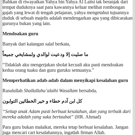
Bahkan di riwayatkan Yahya bin Yahya Al Laitsi tak beranjak dari
tempat duduknya saat para kawannya keluar melihat rombongan
gajah yang lewat di tengah pelajaran, yahya mengetahui tujuannya
duduk di sebuah majelis adalah mendengarkan apa yang dibicarakan
gurunya bukan yang lain.
Mendoakan guru
Banyak dari kalangan salaf berkata,
ما صليت إلا ودعيت لوالدي ولمشايخي جميعاً
“Tidaklah aku mengerjakan sholat kecuali aku pasti mendoakan
kedua orang tuaku dan guru guruku semuanya.”
Memperhatikan adab-adab dalam menyikapi kesalahan guru
Rasulullah
Shallallahu’alaihi Wasallam
bersabda,
كل ابن آدم خطاء و خير الخطائين التوابون
“Setiap anak Adam pasti berbuat kesalahan, dan yang terbaik dari
mereka adalah yang suka bertaubat”
(HR. Ahmad)
Para guru bukan malaikat, mereka tetap berbuat kesalahan. Jangan
juga mencari cari kesalahannya, ingatlah firman Allah.