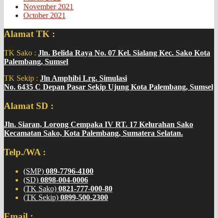
November 2021
October 2021
Alamat TK :
TK Sako :
Jln. Belida Raya No. 07 Kel. Sialang Kec. Sako Kota
Palembang, Sumsel
TK Sekip :
Jln Amphibi Lrg. Simulasi
No. 6435 C Depan Pasar Sekip Ujung Kota Palembang, Sumsel
Alamat SD :
Jln. Siaran, Lorong Cempaka IV RT. 17 Kelurahan Sako
Kecamatan Sako, Kota Palembang, Sumatera Selatan.
Telp./WA :
(SMP)
089-7796-4100
(SD)
0898-004-0006
(TK Sako)
0821-777-000-80
(TK Sekip)
0899-500-2300
Email :