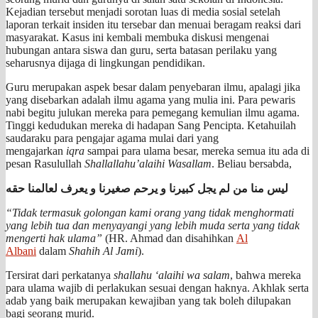
Kejadian tersebut menjadi sorotan luas di media sosial setelah
laporan terkait insiden itu tersebar dan menuai beragam reaksi dari
masyarakat. Kasus ini kembali membuka diskusi mengenai
hubungan antara siswa dan guru, serta batasan perilaku yang
seharusnya dijaga di lingkungan pendidikan.
Guru merupakan aspek besar dalam penyebaran ilmu, apalagi jika
yang disebarkan adalah ilmu agama yang mulia ini. Para pewaris
nabi begitu julukan mereka para pemegang kemulian ilmu agama.
Tinggi kedudukan mereka di hadapan Sang Pencipta. Ketahuilah
saudaraku para pengajar agama mulai dari yang
mengajarkan
iqra
sampai para ulama besar, mereka semua itu ada di
pesan Rasulullah
Shallallahu’alaihi Wasallam
. Beliau bersabda,
ليس منا من لم يجل كبيرنا و يرحم صغيرنا و يعرف لعالمنا حقه
“Tidak termasuk golongan kami orang yang tidak menghormati
yang lebih tua dan menyayangi yang lebih muda serta yang tidak
mengerti hak ulama”
(HR. Ahmad dan disahihkan
Al
Albani
dalam
Shahih Al Jami
).
Tersirat dari perkatanya
shallahu ‘alaihi wa salam
, bahwa mereka
para ulama wajib di perlakukan sesuai dengan haknya. Akhlak serta
adab yang baik merupakan kewajiban yang tak boleh dilupakan
bagi seorang murid.