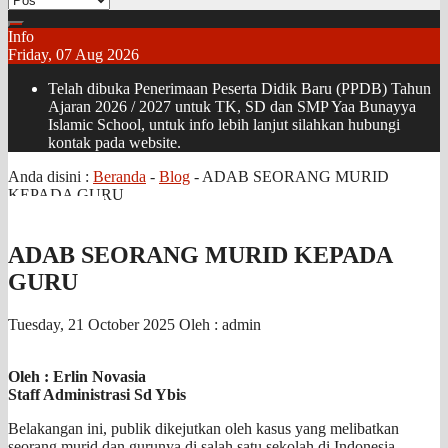
Info
Friday, 07 Aug 2026
Telah dibuka Penerimaan Peserta Didik Baru (PPDB) Tahun
Ajaran 2026 / 2027 untuk TK, SD dan SMP Yaa Bunayya
Islamic School, untuk info lebih lanjut silahkan hubungi
kontak pada website.
Anda disini :
Beranda
-
Blog
-
ADAB SEORANG MURID
KEPADA GURU
ADAB SEORANG MURID KEPADA
GURU
Tuesday, 21 October 2025
Oleh : admin
Oleh : Erlin Novasia
Staff Administrasi
Sd Ybis
Belakangan ini, publik dikejutkan oleh kasus yang melibatkan
seorang murid dan gurunya di salah satu sekolah di Indonesia.