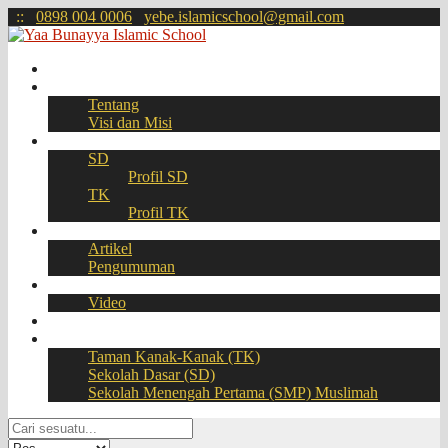
:
:
0898 004 0006
yebe.islamicschool@gmail.com
Beranda
Profil
Tentang
Visi dan Misi
Akademik
SD
Profil SD
TK
Profil TK
Berita
Artikel
Pengumuman
Galeri
Video
Download
BOOKING SEAT – PPDB Online
Taman Kanak-Kanak (TK)
Sekolah Dasar (SD)
Sekolah Menengah Pertama (SMP) Muslimah